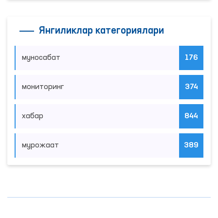
Янгиликлар категориялари
муносабат
176
мониторинг
374
хабар
844
мурожаат
389