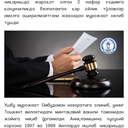
чиқаришда жароҳат олган 2 нафар ходимга
қонунчиликда белгиланган ҳар ойлик тўловлар
амалга оширилмаётгани юзасидан мурожаат келиб
тушди.
Ушбу мурожаат Омбудсман назоратига олиниб, унинг
Тошкент вилоятидаги минтақавий вакили томонидан
жойига чиқиб ўрганилди.
Аниқланишича
, хусусий
корхона
1997 ва 1999 йилларда ишлаб чиқаришда