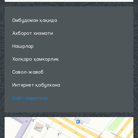
Омбудсман ҳақида
Ахборот хизмати
Нашрлар
Халқаро ҳамкорлик
Савол-жавоб
Интернет қабулхона
Сайт харитаси