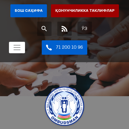
БОШ САҲИФА
ҚОНУНЧИЛИККА ТАКЛИФЛАР
ЎЗ
71 200 10 96