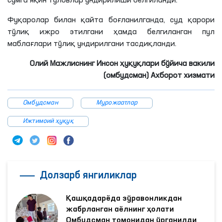
сўмга яқин тўловлар ундирилиши белгиланди.
Фуқаролар билан қайта
боғланилганда
, суд қарори
тўлиқ ижро этилгани ҳамда белгиланган пул
маблағлари тўлиқ ундирилгани тасдиқланди.
Олий Мажлиснинг Инсон ҳуқуқлари бўйича вакили
(омбудсман) Ахборот хизмати
Омбудсман
Мурожаатлар
Ижтимоий ҳуқуқ
Долзарб янгиликлар
Қашқадарёда зўравонликдан
жабрланган аёлнинг ҳолати
Омбудсман томонидан ўрганилди