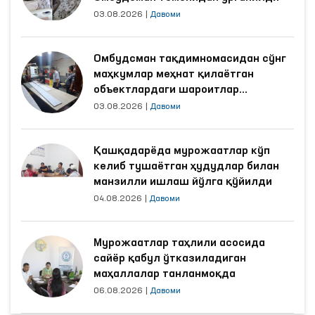
03.08.2026
|
Давоми
Омбудсман тақдимномасидан сўнг
маҳкумлар меҳнат қилаётган
объектлардаги шароитлар
яхшиланди
03.08.2026
|
Давоми
Қашқадарёда мурожаатлар кўп
келиб тушаётган ҳудудлар билан
манзилли ишлаш йўлга қўйилди
04.08.2026
|
Давоми
Мурожаатлар таҳлили асосида
сайёр қабул ўтказиладиган
маҳаллалар танланмоқда
06.08.2026
|
Давоми