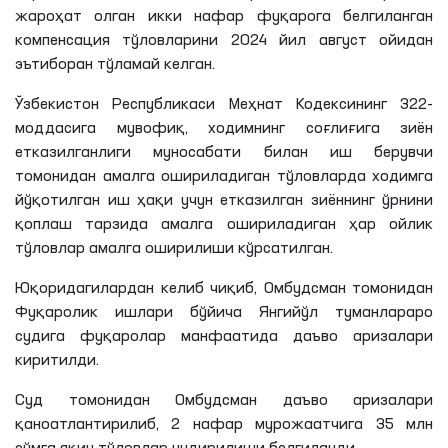
жароҳат олган икки нафар фуқарога белгиланган
компенсация тўловларини 2024 йил август ойидан
эътиборан тўламай келган.
Ўзбекистон Республикаси Меҳнат Кодексининг 322-
моддасига мувофиқ, ходимнинг соғлиғига зиён
етказилганлиги муносабати билан иш берувчи
томонидан амалга ошириладиган тўловларда ходимга
йўқотилган иш
ҳақи
учун етказилган зиённинг
ўрнини
қоплаш тарзида амалга ошириладиган ҳар ойлик
тўловлар амалга оширилиши кўрсатилган.
Юқоридагилардан келиб чиқиб, Омбудсман томонидан
Фуқаролик ишлари бўйича Янгийўл туманлараро
судига фуқаролар манфаатида даъво аризалари
киритилди.
Суд томонидан Омбудсман даъво аризалари
қаноатлантирилиб, 2 нафар мурожаатчига 35
млн