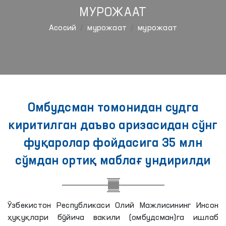
МУРОЖААТ
Aсосий
мурожаат
мурожаат
Омбудсман томонидан судга
киритилган даъво аризасидан сўнг
фуқаролар фойдасига 35 млн
сўмдан ортиқ маблағ ундирилди
Ўзбекистон Республикаси Олий Мажлисининг Инсон
ҳуқуқлари бўйича вакили (омбудсман)га ишлаб