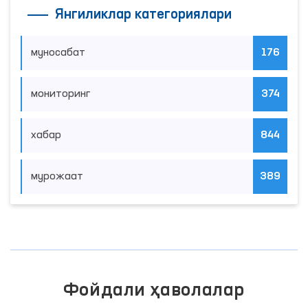
Янгиликлар категориялари
муносабат
176
мониторинг
374
хабар
844
мурожаат
389
Фойдали ҳаволалар