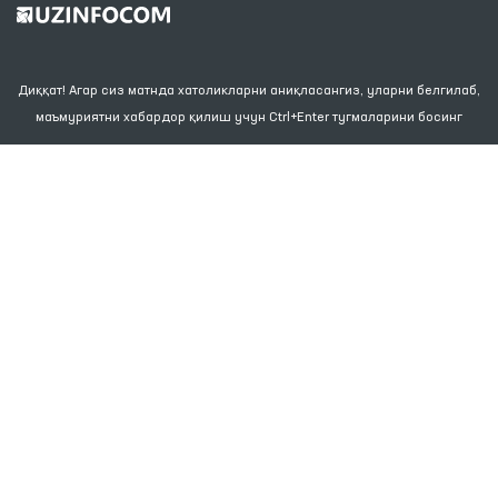
Диққат! Агар сиз матнда хатоликларни аниқласангиз, уларни белгилаб,
маъмуриятни хабардор қилиш учун Ctrl+Enter тугмаларини босинг