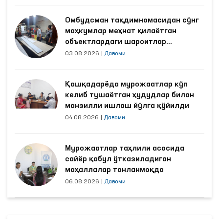
Омбудсман тақдимномасидан сўнг
маҳкумлар меҳнат қилаётган
объектлардаги шароитлар
яхшиланди
03.08.2026
|
Давоми
Қашқадарёда мурожаатлар кўп
келиб тушаётган ҳудудлар билан
манзилли ишлаш йўлга қўйилди
04.08.2026
|
Давоми
Мурожаатлар таҳлили асосида
сайёр қабул ўтказиладиган
маҳаллалар танланмоқда
06.08.2026
|
Давоми