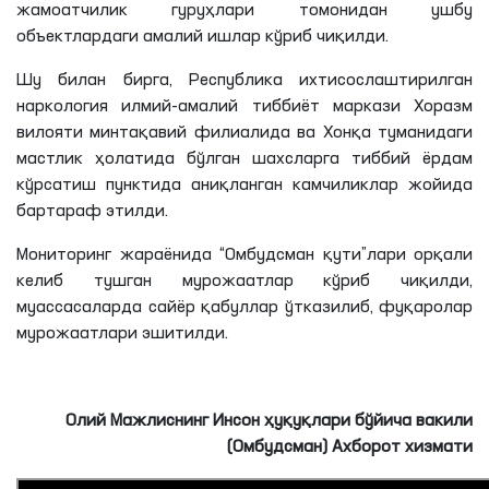
жамоатчилик гуруҳлари томонидан ушбу
объектлардаги амалий ишлар кўриб чиқилди.
Шу билан бирга, Республика ихтисослаштирилган
наркология илмий-амалий тиббиёт маркази Хоразм
вилояти минтақавий филиалида ва Хонқа туманидаги
мастлик ҳолатида бўлган шахсларга тиббий ёрдам
кўрсатиш пунктида аниқланган камчиликлар жойида
бартараф этилди.
Мониторинг жараёнида “Омбудсман қути”лари орқали
келиб тушган мурожаатлар кўриб чиқилди,
муассасаларда сайёр қабуллар ўтказилиб, фуқаролар
мурожаатлари эшитилди.
Олий Мажлиснинг Инсон ҳуқуқлари бўйича вакили
(Омбудсман) Ахборот хизмати