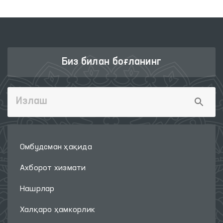
Биз билан боғланинг
Омбудсман ҳақида
Ахборот хизмати
Нашрлар
Халқаро ҳамкорлик