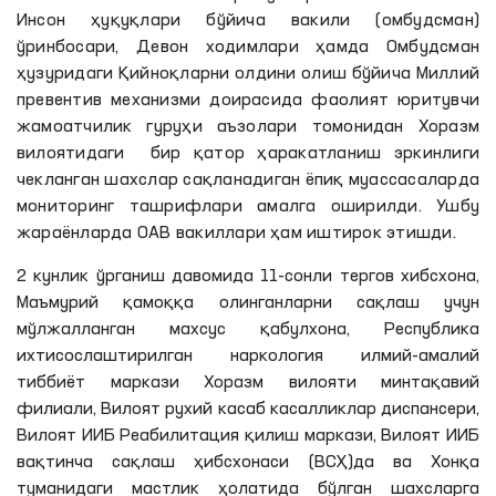
Инсон ҳуқуқлари бўйича вакили (омбудсман)
ўринбосари, Девон ходимлари ҳамда Омбудсман
ҳузуридаги Қийноқларни олдини олиш бўйича Миллий
превентив механизми доирасида фаолият юритувчи
жамоатчилик гуруҳи аъзолари томонидан Хоразм
вилоятидаги бир қатор ҳаракатланиш эркинлиги
чекланган шахслар сақланадиган ёпиқ муассасаларда
мониторинг ташрифлари амалга оширилди. Ушбу
жараёнларда ОАВ вакиллари ҳам иштирок этишди.
2 кунлик ўрганиш давомида 11-сонли тергов хибсхона,
Маъмурий қамоққа олинганларни сақлаш учун
мўлжалланган махсус қабулхона, Республика
ихтисослаштирилган наркология илмий-амалий
тиббиёт маркази Хоразм вилояти минтақавий
филиали, Вилоят рухий касаб касалликлар диспансери,
Вилоят ИИБ Реабилитация қилиш маркази, Вилоят ИИБ
вақтинча сақлаш ҳибсхонаси (ВСҲ)да ва Хонқа
туманидаги мастлик ҳолатида бўлган шахсларга