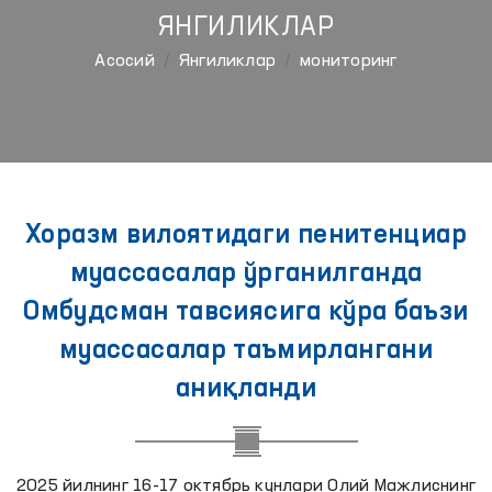
ЯНГИЛИКЛАР
Aсосий
Янгиликлар
мониторинг
Хоразм вилоятидаги пенитенциар
муассасалар ўрганилганда
Омбудсман тавсиясига кўра баъзи
муассасалар таъмирлангани
аниқланди
2025 йилнинг 16-17 октябрь кунлари Олий Мажлиснинг