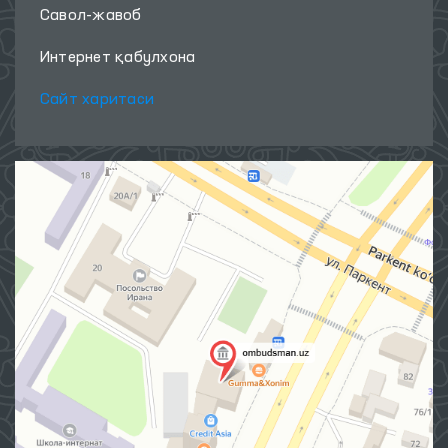
Савол-жавоб
Интернет қабулхона
Сайт харитаси