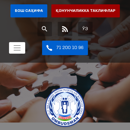
БОШ САҲИФА
ҚОНУНЧИЛИККА ТАКЛИФЛАР
ЎЗ
71 200 10 96