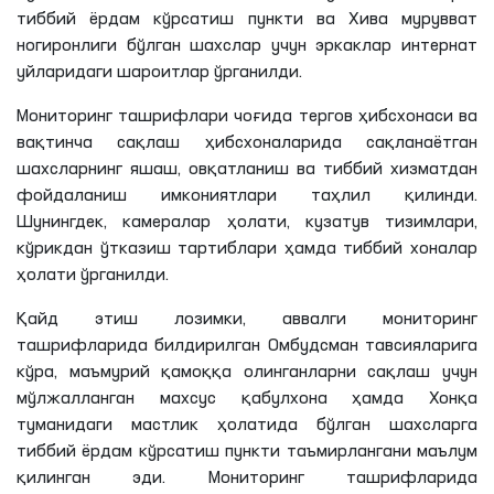
тиббий ёрдам кўрсатиш пункти ва Хива мурувват
ногиронлиги бўлган шахслар учун эркаклар интернат
уйларидаги шароитлар ўрганилди.
Мониторинг ташрифлари чоғида тергов ҳибсхонаси ва
вақтинча сақлаш ҳибсхоналарида сақланаётган
шахсларнинг яшаш, овқатланиш ва тиббий хизматдан
фойдаланиш имкониятлари таҳлил қилинди.
Шунингдек, камералар ҳолати, кузатув тизимлари,
кўрикдан ўтказиш тартиблари ҳамда тиббий хоналар
ҳолати ўрганилди.
Қайд этиш лозимки, аввалги мониторинг
ташрифларида билдирилган Омбудсман тавсияларига
кўра, маъмурий қамоққа олинганларни сақлаш учун
мўлжалланган махсус қабулхона ҳамда Хонқа
туманидаги мастлик ҳолатида бўлган шахсларга
тиббий ёрдам кўрсатиш пункти таъмирлангани маълум
қилинган эди. Мониторинг ташрифларида