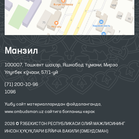
Манзил
100007, Тошкент шаҳар, Яшнобод тумани, Мирзо
Улуғбек кўчаси, 57/1-уй
(71) 200-10-96
1096
Ушбу сайт материалларидан фойдаланганда,
www.ombudsman.uz
сайтига боғланиш керак
2026 © ЎЗБЕКИСТОН РЕСПУБЛИКАСИ ОЛИЙ МАЖЛИСИНИНГ
ИНСОН ҲУҚУҚЛАРИ БЎЙИЧА ВАКИЛИ (ОМБУДСМАН)