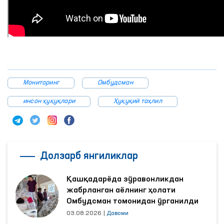
Мониторинг
Омбудсман
инсон ҳуқуқлари
Ҳуқуқий таҳлил
Долзарб янгиликлар
Қашқадарёда зўравонликдан
жабрланган аёлнинг ҳолати
Омбудсман томонидан ўрганилди
03.08.2026
|
Давоми