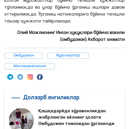
қолган мурожаатлар бўйича тегишли ҳужжатлар
тўпланмоқда ва улар бўйича ўрганиш ишлари давом
эттирилмоқда
. Ўрганиш натижаларига бўйича тегишли
таъсир ҳужжати тайёрланади.
Олий Мажлиснинг Инсон ҳуқуқлари бўйича вакили
(омбудсман) Ахборот хизмати
Омбудсман
Мурожаатлар
Минтақавий вакил
Долзарб янгиликлар
Қашқадарёда зўравонликдан
жабрланган аёлнинг ҳолати
Омбудсман томонидан ўрганилди