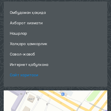
Омбудсман ҳақида
Ахборот хизмати
Нашрлар
Халқаро ҳамкорлик
Савол-жавоб
Интернет қабулхона
Сайт харитаси