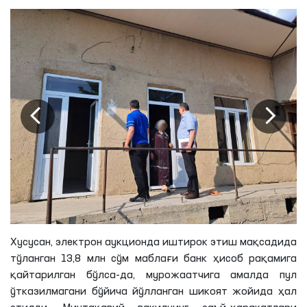
Хусусан, электрон аукционда иштирок этиш мақсадида
тўланган 13,8
млн
сўм маблағи банк ҳисоб рақамига
қайтарилган бўлса-
да
, мурожаатчига амалда пул
ўтказилмагани бўйича йўлланган шикоят жойида ҳал