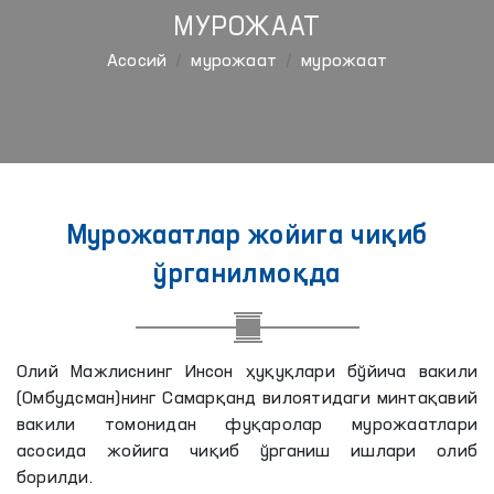
МУРОЖААТ
Aсосий
мурожаат
мурожаат
Мурожаатлар жойига чиқиб
ўрганилмоқда
Олий Мажлиснинг Инсон ҳуқуқлари бўйича вакили
(Омбудсман)нинг Самарқанд вилоятидаги минтақавий
вакили томонидан фуқаролар мурожаатлари
асосида жойига чиқиб ўрганиш ишлари олиб
борилди.