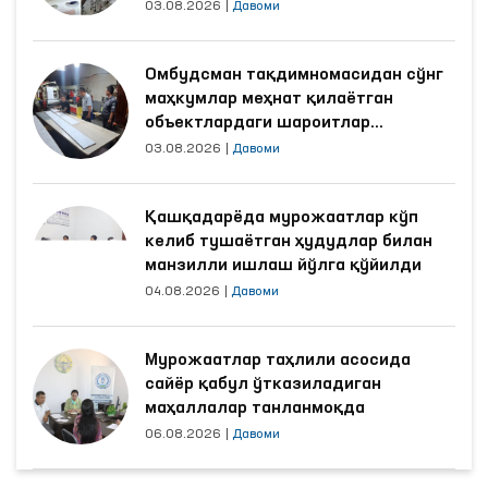
03.08.2026
|
Давоми
Омбудсман тақдимномасидан сўнг
маҳкумлар меҳнат қилаётган
объектлардаги шароитлар
яхшиланди
03.08.2026
|
Давоми
Қашқадарёда мурожаатлар кўп
келиб тушаётган ҳудудлар билан
манзилли ишлаш йўлга қўйилди
04.08.2026
|
Давоми
Мурожаатлар таҳлили асосида
сайёр қабул ўтказиладиган
маҳаллалар танланмоқда
06.08.2026
|
Давоми