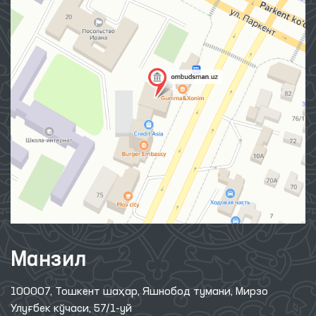
Манзил
100007, Тошкент шаҳар, Яшнобод тумани, Мирзо
Улуғбек кўчаси, 57/1-уй