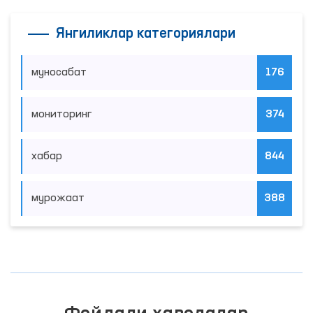
Янгиликлар категориялари
муносабат
176
мониторинг
374
хабар
844
мурожаат
388