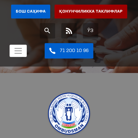
БОШ САҲИФА
ҚОНУНЧИЛИККА ТАКЛИФЛАР
ЎЗ
71 200 10 96