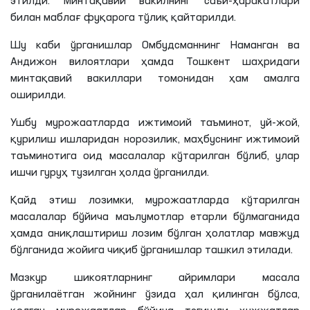
этилди. Минтақавий вакилнинг саъй-ҳаракатлари
билан маблағ фуқарога тўлиқ қайтарилди.
Шу каби ўрганишлар Омбудсманнинг Наманган ва
Андижон вилоятлари ҳамда Тошкент
шаҳридаги
минтақавий вакиллари томонидан ҳам амалга
оширилди.
Ушбу мурожаатларда ижтимоий таъминот, уй-жой,
қурилиш ишларидан норозилик, маҳбуснинг ижтимоий
таъминотига оид масалалар кўтарилган бўлиб, улар
ишчи гуруҳ тузилган ҳолда ўрганилди.
Қайд этиш
лозимки
, мурожаатларда кўтарилган
масалалар бўйича маълумотлар етарли бўлмаганида
ҳамда аниқлаштириш лозим бўлган ҳолатлар мавжуд
бўлганида жойига чиқиб ўрганишлар ташкил этилади.
Мазкур шикоятларнинг айримлари масала
ўрганилаётган жойнинг ўзида ҳал қилинган бўлса,