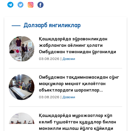
Долзарб янгиликлар
Қашқадарёда зўравонликдан
жабрланган аёлнинг ҳолати
Омбудсман томонидан ўрганилди
03.08.2026
|
Давоми
Омбудсман тақдимномасидан сўнг
маҳкумлар меҳнат қилаётган
объектлардаги шароитлар
яхшиланди
03.08.2026
|
Давоми
Қашқадарёда мурожаатлар кўп
келиб тушаётган ҳудудлар билан
манзилли ишлаш йўлга қўйилди