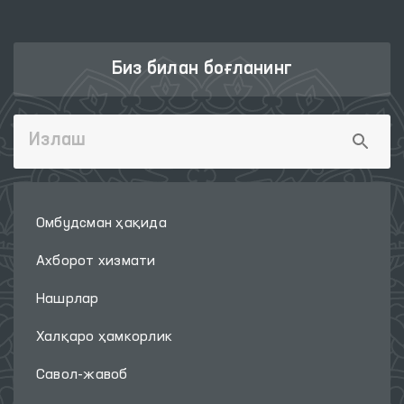
Биз билан боғланинг
Омбудсман ҳақида
Ахборот хизмати
Нашрлар
Халқаро ҳамкорлик
Савол-жавоб