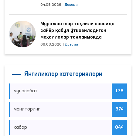
04.08.2026
|
Давоми
Мурожаатлар таҳлили асосида
сайёр қабул ўтказиладиган
маҳаллалар танланмоқда
06.08.2026
|
Давоми
Янгиликлар категориялари
муносабат
176
мониторинг
374
хабар
844