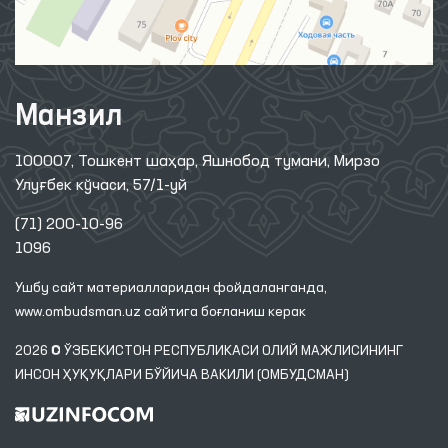
Манзил
100007, Тошкент шаҳар, Яшнобод тумани, Мирзо
Улуғбек кўчаси, 57/1-уй
(71) 200-10-96
1096
Ушбу сайт материалларидан фойдаланганда,
www.ombudsman.uz
сайтига боғланиш керак
2026 © ЎЗБЕКИСТОН РЕСПУБЛИКАСИ ОЛИЙ МАЖЛИСИНИНГ
ИНСОН ҲУҚУҚЛАРИ БЎЙИЧА ВАКИЛИ (ОМБУДСМАН)