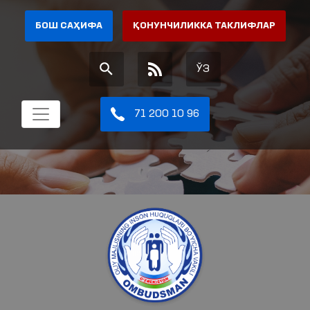
БОШ САҲИФА
ҚОНУНЧИЛИККА ТАКЛИФЛАР
ЎЗ
71 200 10 96