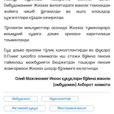
Омбудсманнинг Жиззах вилоятидаги вакили томонидан
жойига чиқиб ўрганилди ва ишга алоқадор
ҳужжатлари кўздан кечирилди.
Тўпланган маълумотлар асосида Жиззах туманлараро
маъмурий судига даъво аризаси киритилиши
таъминланди.
Суд даъво аризани тўлиқ қаноатлантирди ва фуқаро
О.П.нинг ҳисобга олинмаган иш стажи бўйича пенсия
тайинлаш мажбурияти Бюджетдан ташқари пенсия
жамғармаси Жиззах шаҳар бўлимига юклатилди.
Олий Мажлиснинг Инсон ҳуқуқлари бўйича вакили
(омбудсман) Ахборот хизмати
Омбудсман
Мурожаатлар
Ижтимоий ҳуқуқ
Минтақавий вакил