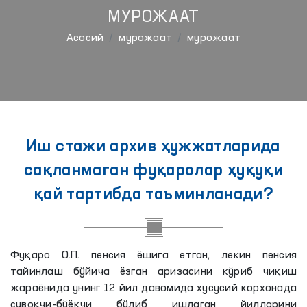
МУРОЖААТ
Aсосий
мурожаат
мурожаат
Иш стажи архив ҳужжатларида
сақланмаган фуқаролар ҳуқуқи
қай тартибда таъминланади?
Фуқаро О.П. пенсия ёшига етган, лекин пенсия
тайинлаш бўйича ёзган аризасини кўриб чиқиш
жараёнида унинг 12 йил давомида хусусий корхонада
сувоқчи-бўёқчи бўлиб ишлаган йилларини