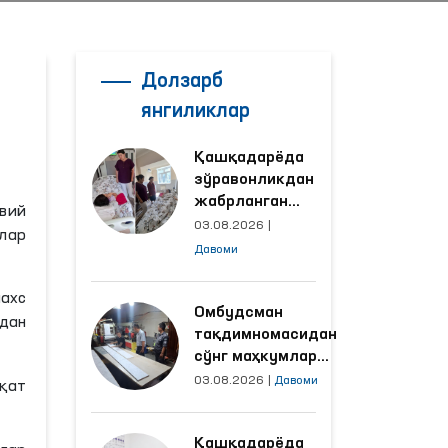
Долзарб
янгиликлар
Қашқадарёда
зўравонликдан
жабрланган
авий
аёлнинг ҳолати
03.08.2026
|
лар
Омбудсман
Давоми
томонидан
ўрганилди
шахс
Омбудсман
дан
тақдимномасидан
сўнг маҳкумлар
меҳнат қилаётган
03.08.2026
|
Давоми
қат
объектлардаги
шароитлар
Қашқадарёда
яхшиланди