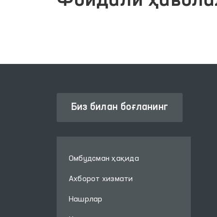
Фойдали ҳавола
Биз билан боғланинг
Омбудсман ҳақида
Ахборот хизмати
Нашрлар