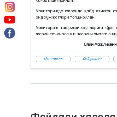
қаноатлантирилди.
Мониторингда юқорида қайд этилган ф
оид хужжатлари топширилди.
Мониторинг ташрифи якунларига кўра, 
жорий таъмирлаш ишларини амалга ошир
Олий Мажлиснинг
Мониторинг
Омбудсман