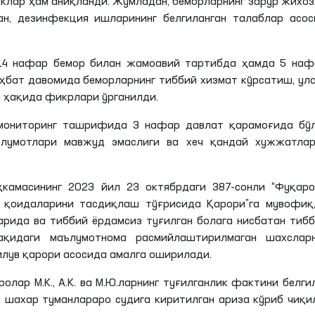
клар ҳам аниқланди. Жумладан, беморларнинг зарур жихо
н, дезинфекция ишларининг белгиланган талаблар асос
 14 нафар бемор билан жамоавий тартибда ҳамда 5 наф
ҳбат давомида беморларнинг тиббий хизмат кўрсатиш, ул
и ҳақида фикрлари ўрганилди.
 мониторинг ташрифида 3 нафар давлат қарамоғида бўл
ълумотлари мавжуд эмаслиги ва хеч қандай хужжатлар
ҳкамасининг 2023 йил 23 октябрдаги 387-сонли “Фуқаро
 қоидаларини тасдиқлаш тўғрисида Қарори”га мувофиқ,
рида ва тиббий ёрдамсиз туғилган болага нисбатан тиб
ақидаги маълумотнома расмийлаштирилмаган шахсларн
илув қарори асосида амалга оширилади.
лар М.К., А.К. ва М.Ю.ларнинг туғилганлик фактини белг
 шахар туманлараро судига киритилган ариза кўриб чиқи