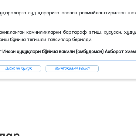
уқароларга суд қарорига асосан расмийлаштирилган шах
аниқланган камчиликларни бартараф этиш, хусусан, ҳуд
иш бўйича тегишли тавсиялар берилди.
 Инсон ҳуқуқлари бўйича вакили (омбудсман) Ахборот хиз
Шахсий ҳуқуқ
Минтақавий вакил