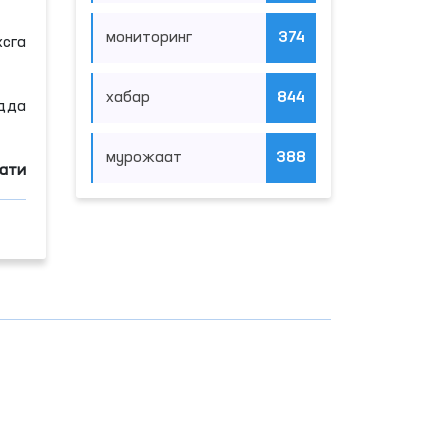
мониторинг
374
сга
хабар
844
удда
мурожаат
388
мати