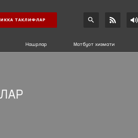
ИККА ТАКЛИФЛАР
Нашрлар
Матбуот хизмати
ЛАР