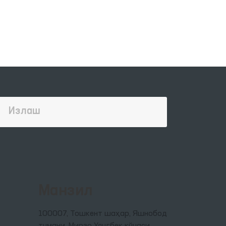
Манзил
100007, Тошкент шаҳар, Яшнобод