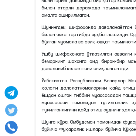
Мониторинг давомида бир қатор камчили
билан етарли даражада таъминланмага
амалга оширилмаган.
Шунингдек, шифохонда даволанаётган
билан якка тартибда суҳбатлашилди. Су
бўлган муомала ва озиқ-овқат таъминот
Ушбу шифохонага ўтказилган аввалги
беморнинг шахсига оид бирон-бир ма
даволаниб келаётгани аниқланган эди.
Ўзбекистон Республикаси Вазирлар Ма
ҳолати далолатномаларини қайд этиш
ёшдан ошган тиббий муассасадан ташқа
муассасаси томонидан туғилганлик ҳ
туғилганлигини қайд этиш суднинг ҳал қ
Шунга кўра, Омбудсман томонидан фуқаро
бўйича Фуқаролик ишлари бўйича Қўқон