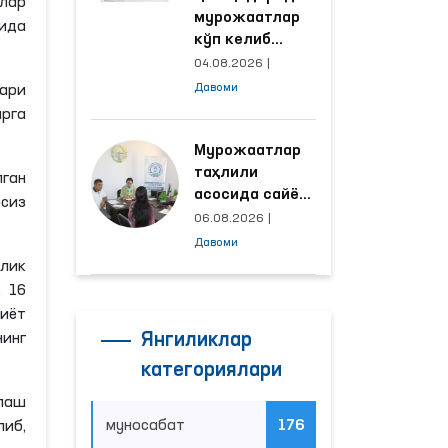
злар
мурожаатлар
ида
кўп келиб
тушаётган
04.08.2026
|
ҳудудлар
Давоми
ари
билан
арга
манзилли
ишлаш йўлга
Мурожаатлар
қўйилди
таҳлили
ган
асосида сайёр
сиз
қабул
06.08.2026
|
ўтказиладиган
Давоми
маҳаллалар
лик
танланмоқда
 16
биёт
инг
Янгиликлар
категориялари
илаш
муносабат
176
либ,