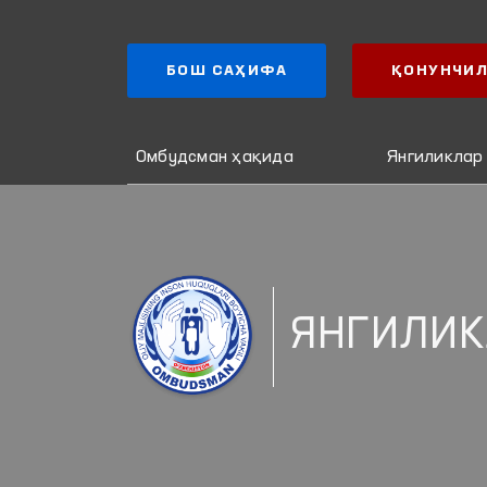
БОШ САҲИФА
ҚОНУНЧИЛ
Омбудсман ҳақида
Янгиликлар
ЯНГИЛИК