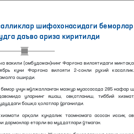
салликлар шифохонасидаги беморлар
удга даъво ариза киритилди
ча вакили (омбудсман)нинг Фарғона вилоятидаги минтақ
ябрь куни Фарғона вилояти 2-сонли рухий касаллик
амалга оширди.
 бемор учун мўлжалланган мазкур муассасада 285 нафар 
давомида уларнинг яшаш, овқатланиш, тиббий хизмат
удуддаги бошқа ҳолатлар ўрганилди.
 хизмати орқали кундалик таомномага асосан иссиқ ов
ри дармонлар етарли ва муддатлари ўтмаган.