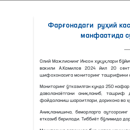
Фарғонадаги руҳий ка
манфаатида с
Олий Мажлиснинг Инсон хуқуқлари бўйи
вакили А.Камилов 2024 йил 20 сент
шифохонасига мониторинг ташрифини 
Мониторинг ўтказилган кунда 250 нафар
даволанаётгани аниқланиб, ташриф 
фойдаланиш шароитлари, дорихона ва ҳ
Аниқланишича, беморларга аутсорсинг
етказиб берилади. Тиббиёт бўлимида до