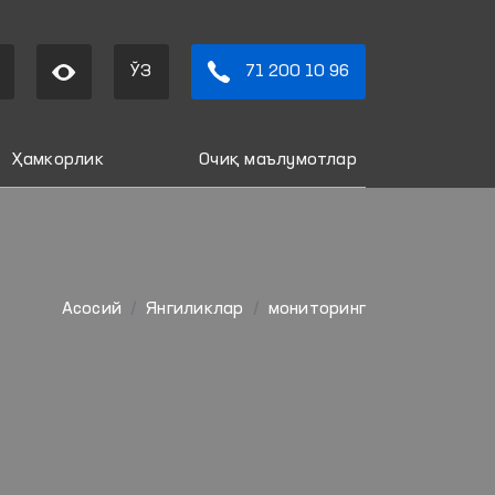
ЎЗ
71 200 10 96
Ҳамкорлик
Очиқ маълумотлар
Aсосий
Янгиликлар
мониторинг