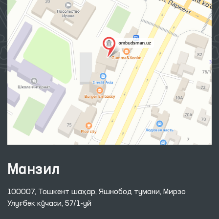
Манзил
100007, Тошкент шаҳар, Яшнобод тумани, Мирзо
Улуғбек кўчаси, 57/1-уй