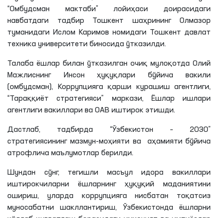
“Омбудсман мактаби” лойиҳаси доирасидаги
навбатдаги тадбир Тошкент
шаҳрининг
Олмазор
туманидаги Ислом Каримов номидаги Тошкент давлат
техника университети биносида ўтказилди.
Талаба ёшлар билан ўтказилган очиқ мулоқотда Олий
Мажлиснинг Инсон ҳуқуқлари бўйича вакили
(омбудсман), Коррупцияга қарши курашиш агентлиги,
“Тараққиёт стратегияси” маркази, Ёшлар ишлари
агентлиги вакиллари ва ОАВ иштирок
этишди
.
Дастлаб, тадбирда “Ўзбекистон – 2030”
стратегиясининг мазмун-моҳияти ва аҳамияти бўйича
атрофлича маълумотлар берилди.
Шундан сўнг, тегишли масъул идора вакиллари
иштирокчиларни ёшларнинг ҳуқуқий маданиятини
ошириш, уларда коррупцияга нисбатан тоқатсиз
муносабатни шакллантириш, Ўзбекистонда ёшларни