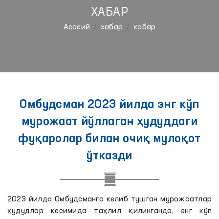
ХАБАР
Aсосий
хабар
хабар
Омбудсман 2023 йилда энг кўп
мурожаат йўллаган ҳудуддаги
фуқаролар билан очиқ мулоқот
ўтказди
2023 йилда Омбудсманга келиб тушган мурожаатлар
ҳудудлар кесимида таҳлил қилинганда, энг кўп