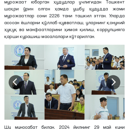
мурожаат юборган ҳудудлар учлигидан Тошкент
шаҳри ўрин олган ҳамда ушбу ҳудудда жами
мурожаатлар сони 2226 тани ташкил этган. Уларда
асосан ёшларни қўллаб-қувватлаш, уларнинг қонуний
ҳуқуқ ва манфаатларини ҳимоя қилиш, коррупцияга
қарши курашиш масалалари кўтарилган.
Шу муносабат билан, 2024 йилнинг 29 май куни