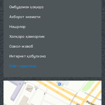
Омбудсман ҳақида
Ахборот хизмати
Нашрлар
Халқаро ҳамкорлик
Савол-жавоб
Интернет қабулхона
Сайт харитаси