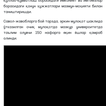
қўллаб-қувватлаш борасидаги имконият ва имтиёзлар
борасидаги қонун ҳужжатлари мазмун-моҳияти билан
таништиришди
.
Савол-жавобларга бой тарзда, эркин мулоқот шаклида
ўтказилган очиқ мулоқотда мазкур университетда
таълим олувчи 150 нафарга яқин ёшлар қамраб
олинди.