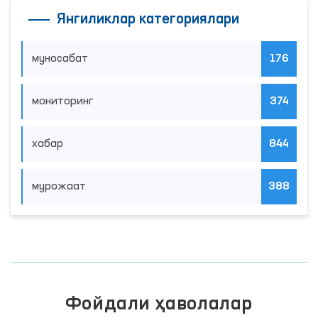
Янгиликлар категориялари
муносабат
176
мониторинг
374
хабар
844
мурожаат
388
Фойдали ҳаволалар