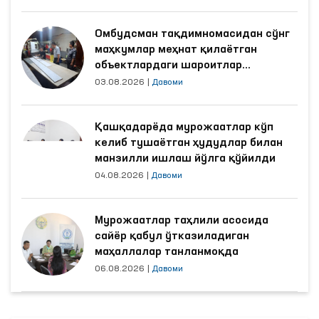
Омбудсман тақдимномасидан сўнг
маҳкумлар меҳнат қилаётган
объектлардаги шароитлар
яхшиланди
03.08.2026
|
Давоми
Қашқадарёда мурожаатлар кўп
келиб тушаётган ҳудудлар билан
манзилли ишлаш йўлга қўйилди
04.08.2026
|
Давоми
Мурожаатлар таҳлили асосида
сайёр қабул ўтказиладиган
маҳаллалар танланмоқда
06.08.2026
|
Давоми