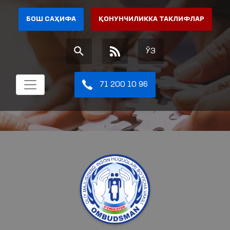
БОШ САҲИФА
ҚОНУНЧИЛИККА ТАКЛИФЛАР
ЎЗ
71 200 10 96