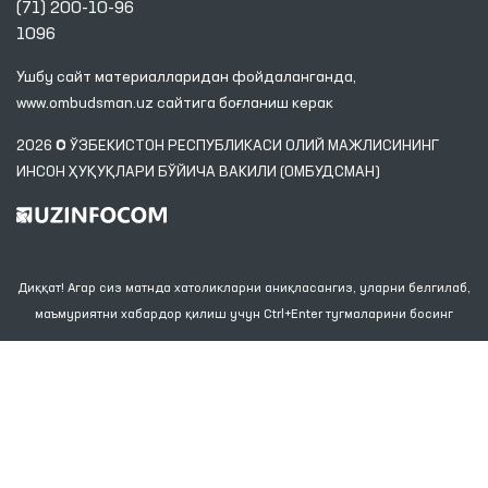
(71) 200-10-96
1096
Ушбу сайт материалларидан фойдаланганда,
www.ombudsman.uz
сайтига боғланиш керак
2026 © ЎЗБЕКИСТОН РЕСПУБЛИКАСИ ОЛИЙ МАЖЛИСИНИНГ
ИНСОН ҲУҚУҚЛАРИ БЎЙИЧА ВАКИЛИ (ОМБУДСМАН)
Диққат! Агар сиз матнда хатоликларни аниқласангиз, уларни белгилаб,
маъмуриятни хабардор қилиш учун Ctrl+Enter тугмаларини босинг