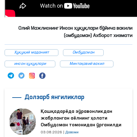
Олий Мажлиснинг Инсон ҳуқуқлари бўйича вакили
(омбудсман) Ахборот хизмати
Ҳуқуқий маданият
Омбудсман
инсон ҳуқуқлари
Минтақавий вакил
Долзарб янгиликлар
Қашқадарёда зўравонликдан
жабрланган аёлнинг ҳолати
Омбудсман томонидан ўрганилди
03.08.2026
|
Давоми