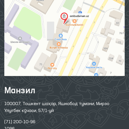
Манзил
100007, Тошкент шаҳар, Яшнобод тумани, Мирзо
Улуғбек кўчаси, 57/1-уй
(71) 200-10-96
1096