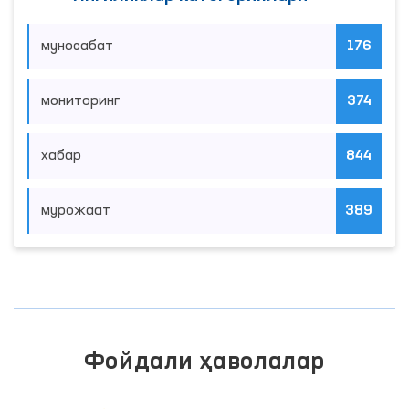
муносабат
176
мониторинг
374
хабар
844
мурожаат
389
Фойдали ҳаволалар