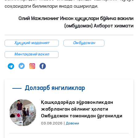
соҳасидаги билимлари янада оширилди.
Олий Мажлиснинг Инсон ҳуқуқлари бўйича вакили
(омбудсман) Ахборот хизмати
Ҳуқуқий маданият
Омбудсман
Минтақавий вакил
Долзарб янгиликлар
Қашқадарёда зўравонликдан
жабрланган аёлнинг ҳолати
Омбудсман томонидан ўрганилди
03.08.2026
|
Давоми