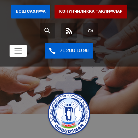
БОШ САҲИФА
ҚОНУНЧИЛИККА ТАКЛИФЛАР
ЎЗ
71 200 10 96