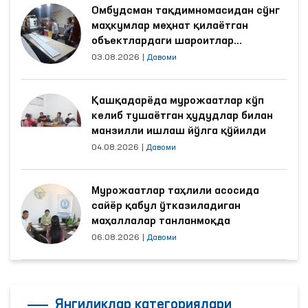
Омбудсман тақдимномасидан сўнг
маҳкумлар меҳнат қилаётган
объектлардаги шароитлар
яхшиланди
03.08.2026
|
Давоми
Қашқадарёда мурожаатлар кўп
келиб тушаётган ҳудудлар билан
манзилли ишлаш йўлга қўйилди
04.08.2026
|
Давоми
Мурожаатлар таҳлили асосида
сайёр қабул ўтказиладиган
маҳаллалар танланмоқда
06.08.2026
|
Давоми
Янгиликлар категориялари