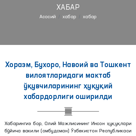
ХАБАР
Aсосий
хабар
хабар
Хоразм, Бухоро, Навоий ва Тошкент
вилоятларидаги мактаб
ўқувчиларининг ҳуқуқий
хабардорлиги оширилди
Хабарингиз бор, Олий Мажлисининг Инсон ҳуқуқлари
бўйича вакили (омбудсман) Ўзбекистон Республикаси