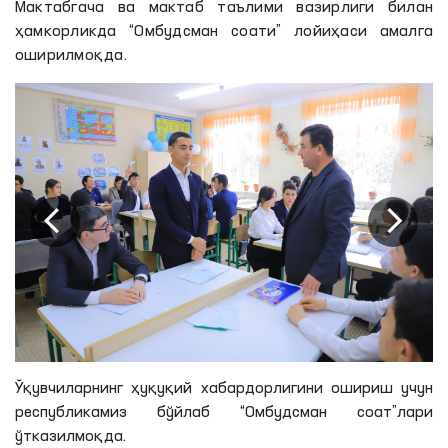
Мактабгача ва мактаб таълими вазирлиги билан
ҳамкорликда “Омбудсман соати” лойиҳаси амалга
оширилмоқда.
Ўқувчиларнинг ҳуқуқий хабардорлигини ошириш учун
республикамиз бўйлаб “Омбудсман соат”лари
ўтказилмоқда.