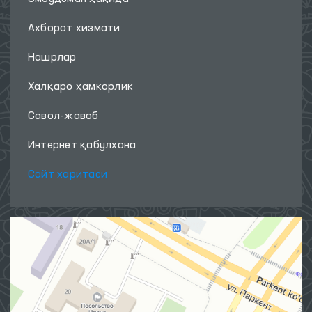
Ахборот хизмати
Нашрлар
Халқаро ҳамкорлик
Савол-жавоб
Интернет қабулхона
Сайт харитаси