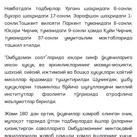
Навбатдаги тадбирлар Урганч шаҳридаги 6-сонли,
Бухоро шаҳридаги 17-сонли, Зарафшон шаҳридаги 1-
сонли,Тошкент вилояти Паркент туманидаги 6-сонли,
Юқори Чирчиқ туманидаги 9-сонли ҳамда Қуйи Чирчиқ
туманидаги 37-сонли умумтаълим мактабларида
ташкил этилди.
“Омбудсман соат”ларида юқори синф ўқувчиларига
инсон ҳуқуқ ва эркинликларининг мазмун-моҳияти,
шахсий, сиёсий, ижтимоий ва бошқа ҳуқуқлари ҳаётий
мисоллар ёрдамида тушунтирилди. Шунингдек, ушбу
ҳуқуқларни таъминлаш бўйича шуғулланувчи миллий
институтлар фаолияти тўғрисида атрофлича
маълумотлар берилди.
Жами 180 дан ортиқ ўқувчилар қамраб олинган очиқ
мулоқот тарзида ўтган тадбирларда ёшлар ўзларини
қизиқтирган саволларига Омбудсманнинг минтақавий
вакилларидан жавоб олишди ҳамда ёшларнинг ҳуқуқ