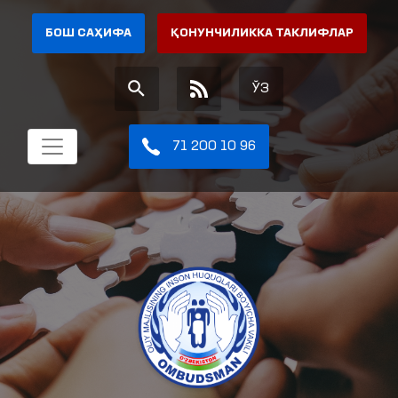
БОШ САҲИФА
ҚОНУНЧИЛИККА ТАКЛИФЛАР
ЎЗ
71 200 10 96