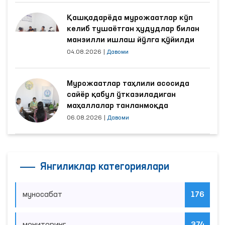
Қашқадарёда мурожаатлар кўп
келиб тушаётган ҳудудлар билан
манзилли ишлаш йўлга қўйилди
04.08.2026
|
Давоми
Мурожаатлар таҳлили асосида
сайёр қабул ўтказиладиган
маҳаллалар танланмоқда
06.08.2026
|
Давоми
Янгиликлар категориялари
муносабат
176
мониторинг
374