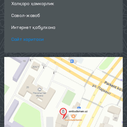
Халқаро ҳамкорлик
Савол-жавоб
Интернет қабулхона
Сайт харитаси