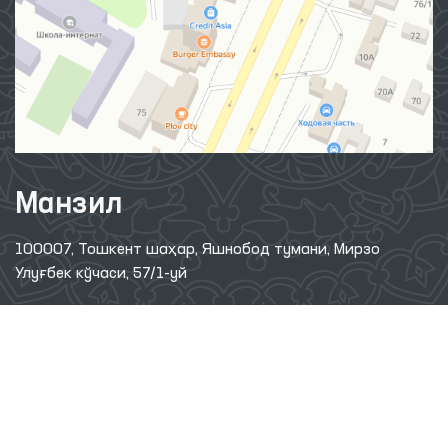
Манзил
100007, Тошкент шаҳар, Яшнобод тумани, Мирзо
Улуғбек кўчаси, 57/1-уй
(71) 200-10-96
1096
Ушбу сайт материалларидан фойдаланганда,
www.ombudsman.uz
сайтига боғланиш керак
2026 © ЎЗБЕКИСТОН РЕСПУБЛИКАСИ ОЛИЙ МАЖЛИСИНИНГ