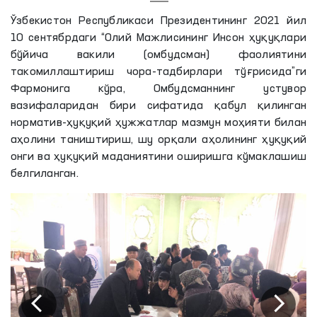
Ўзбекистон Республикаси Президентининг 2021 йил
10 сентябрдаги “Олий Мажлисининг Инсон ҳуқуқлари
бўйича вакили (омбудсман) фаолиятини
такомиллаштириш чора-тадбирлари тўғрисида”ги
Фармонига кўра, Омбудсманнинг устувор
вазифаларидан бири сифатида қабул қилинган
норматив-ҳуқуқий ҳужжатлар мазмун моҳияти билан
аҳолини таништириш, шу орқали аҳолининг ҳуқуқий
онги ва ҳуқуқий маданиятини оширишга кўмаклашиш
белгиланган.