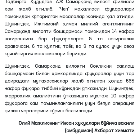
Тадбирга "Ҳудудгаз" АЖ Самарқанд вилоят филиали
ҳам жалб этилиб, "Чеп" маҳалласи фуқаролари
томонидан кўтарилган масалалар жойида ҳал этилди.
Шунингдек, Ижтимоий ҳимоя миллий агентлигининг
Самарқанд вилояти бошқармаси томонидан 14 нафар
ногиронлиги бор фуқароларга 5 та ногиронлик
аравачаси, 6 та қўлтиқ таёқ ва 3 та қулоқ учун овоз
кучайтиргич мосламалари берилди.
Шунингдек, Самарқанд вилояти Соғлиқни сақлаш
бошқармаси билан ҳамкорликда фуқаролар учун тор
доирадаги мутахассислар жалб этилган ҳолда 565
нафар фуқаро тиббий кўрикдан ўтказилди. Шунингдек,
жарроҳлик амалиётини ўтказишга муҳтож 10 нафар
фуқарога кам таъминланганлиги учун бепул операция
қилиш чораларини кўриш белгиланди.
Олий Мажлиснинг Инсон ҳуқуқлари бўйича вакили
(омбудсман) Ахборот хизмати