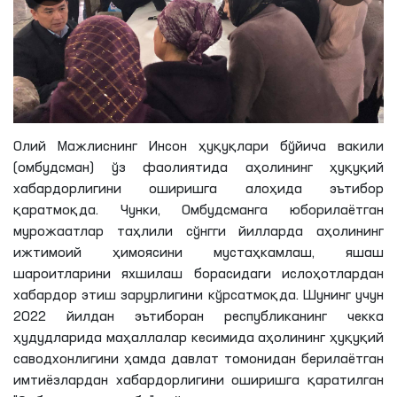
Олий Мажлиснинг Инсон ҳуқуқлари бўйича вакили
(омбудсман) ўз фаолиятида аҳолининг ҳуқуқий
хабардорлигини оширишга алоҳида эътибор
қаратмоқда. Чунки, Омбудсманга юборилаётган
мурожаатлар таҳлили сўнгги йилларда аҳолининг
ижтимоий ҳимоясини мустаҳкамлаш, яшаш
шароитларини яхшилаш борасидаги ислоҳотлардан
хабардор этиш зарурлигини кўрсатмоқда. Шунинг учун
2022 йилдан эътиборан республиканинг чекка
ҳудудларида маҳаллалар кесимида аҳолининг ҳуқуқий
саводхонлигини ҳамда давлат томонидан берилаётган
имтиёзлардан хабардорлигини оширишга қаратилган