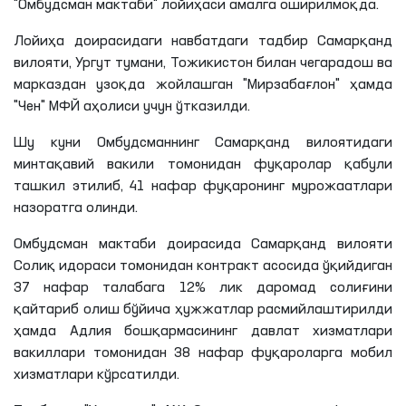
"Омбудсман мактаби" лойиҳаси амалга оширилмоқда.
Лойиҳа доирасидаги навбатдаги тадбир Самарқанд
вилояти, Ургут тумани, Тожикистон билан чегарадош ва
марказдан узоқда жойлашган "Мирзабағлон" ҳамда
"Чен" МФЙ аҳолиси учун ўтказилди.
Шу куни Омбудсманнинг Самарқанд вилоятидаги
минтақавий вакили томонидан фуқаролар қабули
ташкил этилиб, 41 нафар фуқаронинг мурожаатлари
назоратга олинди.
Омбудсман мактаби доирасида Самарқанд вилояти
Солиқ идораси томонидан контракт асосида ўқийдиган
37 нафар талабага 12% лик даромад солиғини
қайтариб олиш бўйича ҳужжатлар расмийлаштирилди
ҳамда Адлия бошқармасининг давлат хизматлари
вакиллари томонидан 38 нафар фуқароларга мобил
хизматлари кўрсатилди.