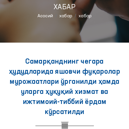
ХАБАР
Aсосий
хабар
хабар
Самарқанднинг чегара
ҳудудларида яшовчи фуқаролар
мурожаатлари ўрганилди ҳамда
уларга ҳуқуқий хизмат ва
ижтимоий-тиббий ёрдам
кўрсатилди