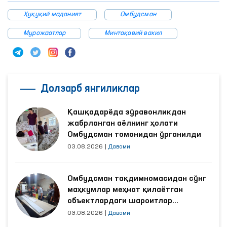
Ҳуқуқий маданият
Омбудсман
Мурожаатлар
Минтақавий вакил
Долзарб янгиликлар
Қашқадарёда зўравонликдан
жабрланган аёлнинг ҳолати
Омбудсман томонидан ўрганилди
03.08.2026
|
Давоми
Омбудсман тақдимномасидан сўнг
маҳкумлар меҳнат қилаётган
объектлардаги шароитлар
яхшиланди
03.08.2026
|
Давоми