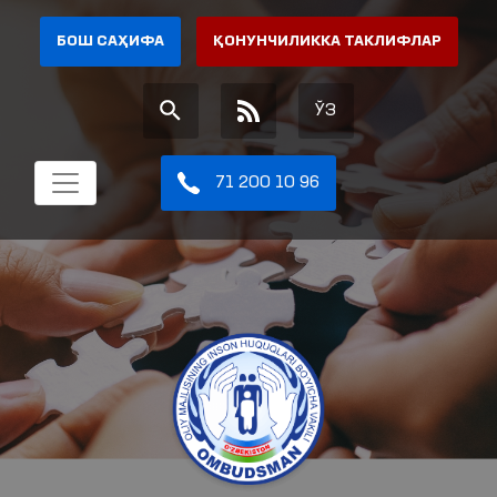
БОШ САҲИФА
ҚОНУНЧИЛИККА ТАКЛИФЛАР
ЎЗ
71 200 10 96