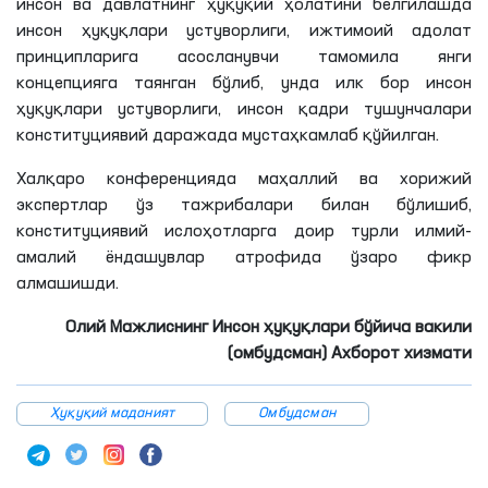
инсон ва давлатнинг ҳуқуқий ҳолатини белгилашда
инсон ҳуқуқлари устуворлиги, ижтимоий адолат
принципларига
асосланувчи
тамомила янги
концепцияга таянган бўлиб, унда илк бор инсон
ҳуқуқлари устуворлиги, инсон қадри тушунчалари
конституциявий даражада мустаҳкамлаб қўйилган.
Халқаро конференцияда маҳаллий ва хорижий
экспертлар ўз тажрибалари билан бўлишиб,
конституциявий ислоҳотларга доир турли илмий-
амалий ёндашувлар атрофида ўзаро фикр
алмашишди.
Олий Мажлиснинг Инсон ҳуқуқлари бўйича вакили
(омбудсман) Ахборот хизмати
Ҳуқуқий маданият
Омбудсман