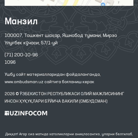
Манзил
100007, Тошкент шаҳар, Яшнобод тумани, Мирзо
Улуғбек кўчаси, 57/1-уй
(71) 200-10-96
1096
Ушбу сайт материалларидан фойдаланганда,
www.ombudsman.uz
сайтига боғланиш керак
2026 © ЎЗБЕКИСТОН РЕСПУБЛИКАСИ ОЛИЙ МАЖЛИСИНИНГ
ИНСОН ҲУҚУҚЛАРИ БЎЙИЧА ВАКИЛИ (ОМБУДСМАН)
Диққат! Агар сиз матнда хатоликларни аниқласангиз, уларни белгилаб,