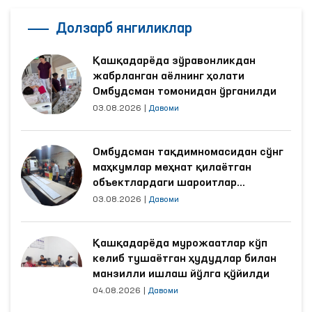
Долзарб янгиликлар
Қашқадарёда зўравонликдан
жабрланган аёлнинг ҳолати
Омбудсман томонидан ўрганилди
03.08.2026
|
Давоми
Омбудсман тақдимномасидан сўнг
маҳкумлар меҳнат қилаётган
объектлардаги шароитлар
яхшиланди
03.08.2026
|
Давоми
Қашқадарёда мурожаатлар кўп
келиб тушаётган ҳудудлар билан
манзилли ишлаш йўлга қўйилди
04.08.2026
|
Давоми