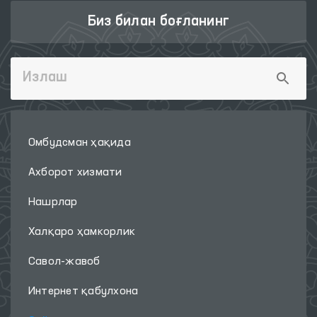
Биз билан боғланинг
Омбудсман ҳақида
Ахборот хизмати
Нашрлар
Халқаро ҳамкорлик
Савол-жавоб
Интернет қабулхона