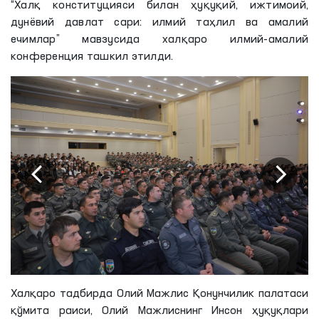
“Халқ конституцияси билан ҳуқуқий, ижтимоий,
дунёвий давлат сари: илмий таҳлил ва амалий
ечимлар” мавзусида халқаро илмий-амалий
конференция ташкил этилди.
Халқаро тадбирда Олий Мажлис Қонунчилик палатаси
қўмита раиси, Олий Мажлиснинг Инсон ҳуқуқлари