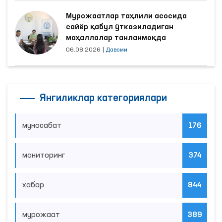
Мурожаатлар таҳлили асосида
сайёр қабул ўтказиладиган
маҳаллалар танланмоқда
06.08.2026
|
Давоми
Янгиликлар категориялари
муносабат
176
мониторинг
374
хабар
844
мурожаат
389