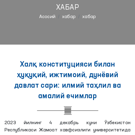
ХАБАР
Aсосий
хабар
хабар
Халқ конституцияси билан
ҳуқуқий, ижтимоий, дунёвий
давлат сари: илмий таҳлил ва
амалий ечимлар
2023 йилнинг 4 декабрь куни Ўзбекистон
Республикаси Жамоат хавфсизлиги университетида