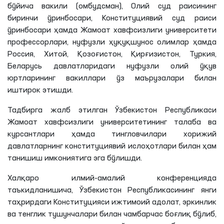
бўйича вакили (омбудсман), Олий суд раисининг
биринчи ўринбосари, Конституциявий суд раиси
ўринбосари ҳамда Жамоат хавфсизлиги университети
профессорлари, нуфузли ҳуқуқшунос олимлар ҳамда
Россия, Хитой, Қозоғистон, Қирғизистон, Туркия,
Беларусь давлатларидаги нуфузли олий ўқув
юртларининг вакиллари ўз маърузалари билан
иштирок
этишди
.
Тадбирга жалб этилган Ўзбекистон Республикаси
Жамоат хавфсизлиги университетининг талаба ва
курсантлари ҳамда тингловчилари хорижий
давлатларнинг конституциявий ислоҳотлари билан ҳам
танишиш имкониятига эга бўлишди.
Халқаро илмий-амалий конференцияда
таъкидланишича, Ўзбекистон Республикасининг янги
таҳрирдаги Конституцияси ижтимоий адолат, эркинлик
ва тенглик тушунчалари билан чамбарчас боғлиқ бўлиб,