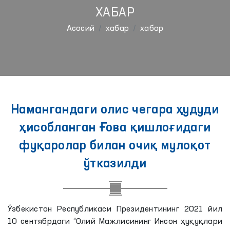
ХАБАР
Aсосий
хабар
хабар
Намангандаги олис чегара ҳудуди
ҳисобланган Ғова қишлоғидаги
фуқаролар билан очиқ мулоқот
ўтказилди
Ўзбекистон Республикаси Президентининг 2021 йил
10 сентябрдаги “Олий Мажлисининг Инсон ҳуқуқлари