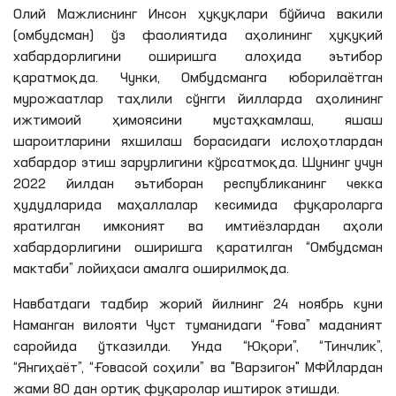
Олий Мажлиснинг Инсон ҳуқуқлари бўйича вакили
(омбудсман) ўз фаолиятида аҳолининг ҳуқуқий
хабардорлигини оширишга алоҳида эътибор
қаратмоқда. Чунки, Омбудсманга юборилаётган
мурожаатлар таҳлили сўнгги йилларда аҳолининг
ижтимоий ҳимоясини мустаҳкамлаш, яшаш
шароитларини яхшилаш борасидаги ислоҳотлардан
хабардор этиш зарурлигини кўрсатмоқда. Шунинг учун
2022 йилдан эътиборан республиканинг чекка
ҳудудларида маҳаллалар кесимида фуқароларга
яратилган имконият ва имтиёзлардан аҳоли
хабардорлигини оширишга қаратилган “Омбудсман
мактаби” лойиҳаси амалга оширилмоқда.
Навбатдаги тадбир жорий йилнинг 24 ноябрь куни
Наманган вилояти Чуст туманидаги “
Ғова
” маданият
саройида ўтказилди. Унда “Юқори”, “Тинчлик”,
“
Янгиҳаёт
”, “
Ғовасой
соҳили” ва "
Варзигон
"
МФЙлардан
жами 80 дан ортиқ фуқаролар иштирок
этишди
.