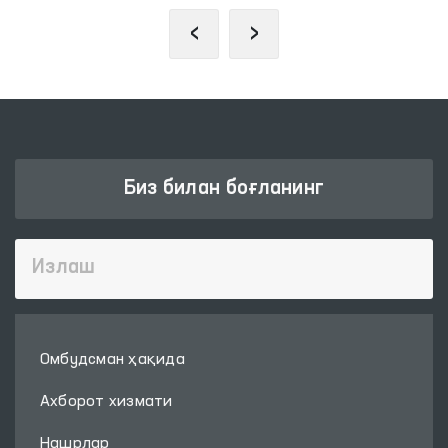
‹
›
Биз билан боғланинг
Омбудсман ҳақида
Ахборот хизмати
Нашрлар