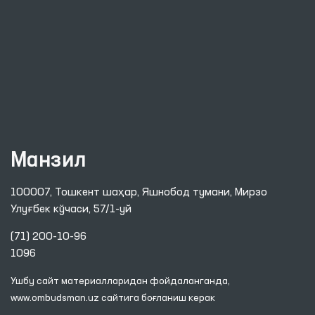
Манзил
100007, Тошкент шаҳар, Яшнобод тумани, Мирзо
Улуғбек кўчаси, 57/1-уй
(71) 200-10-96
1096
Ушбу сайт материалларидан фойдаланганда,
www.ombudsman.uz
сайтига боғланиш керак