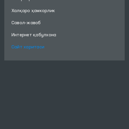
Халқаро ҳамкорлик
Савол-жавоб
Интернет қабулхона
Сайт харитаси