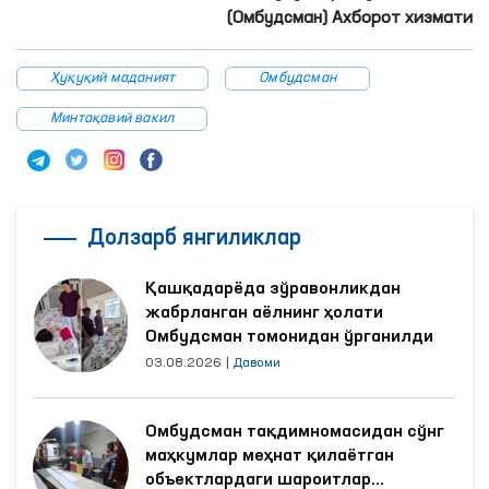
(Омбудсман) Ахборот хизмати
Ҳуқуқий маданият
Омбудсман
Минтақавий вакил
Долзарб янгиликлар
Қашқадарёда зўравонликдан
жабрланган аёлнинг ҳолати
Омбудсман томонидан ўрганилди
03.08.2026
|
Давоми
Омбудсман тақдимномасидан сўнг
маҳкумлар меҳнат қилаётган
объектлардаги шароитлар