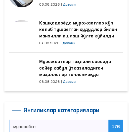
яхшиланди
03.08.2026
|
Давоми
Қашқадарёда мурожаатлар кўп
келиб тушаётган ҳудудлар билан
манзилли ишлаш йўлга қўйилди
04.08.2026
|
Давоми
Мурожаатлар таҳлили асосида
сайёр қабул ўтказиладиган
маҳаллалар танланмоқда
06.08.2026
|
Давоми
Янгиликлар категориялари
муносабат
176