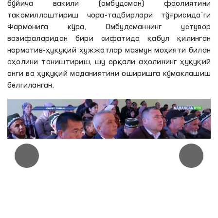
бўйича вакили (омбудсман) фаолиятини
такомиллаштириш чора-тадбирлари тўғрисида”ги
Фармонига кўра, Омбудсманнинг устувор
вазифаларидан бири сифатида қабул қилинган
норматив-ҳуқуқий ҳужжатлар мазмун моҳияти билан
аҳолини таништириш, шу орқали аҳолининг ҳуқуқий
онги ва ҳуқуқий маданиятини оширишга кўмаклашиш
белгиланган.