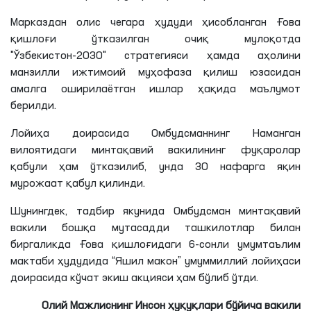
Марказдан олис чегара ҳудуди ҳисобланган
Ғова
қишлоғи ўтказилган очиқ мулоқотда
"Ўзбекистон-2030" стратегияси ҳамда аҳолини
манзилли ижтимоий муҳофаза қилиш юзасидан
амалга оширилаётган ишлар ҳақида маълумот
берилди.
Лойиҳа доирасида Омбудсманнинг Наманган
вилоятидаги минтақавий вакилининг фуқаролар
қабули ҳам ўтказилиб, унда 30 нафарга яқин
мурожаат қабул қилинди.
Шунингдек, тадбир якунида Омбудсман минтақавий
вакили бошқа мутасадди ташкилотлар билан
биргаликда
Ғова
қишлоғидаги 6-сонли умумтаълим
мактаби ҳудудида “Яшил макон” умуммиллий лойиҳаси
доирасида кўчат экиш акцияси ҳам бўлиб ўтди.
Олий Мажлиснинг Инсон ҳуқуқлари бўйича вакили