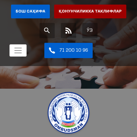
БОШ САҲИФА
ҚОНУНЧИЛИККА ТАКЛИФЛАР
ЎЗ
71 200 10 96