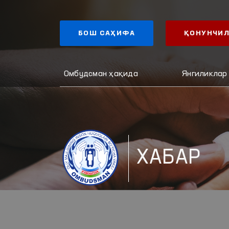
БОШ САҲИФА
ҚОНУНЧИЛ
Омбудсман ҳақида
Янгиликлар
ХАБАР