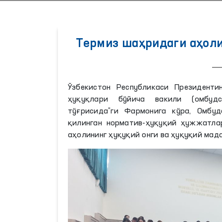
Термиз шаҳридаги аҳол
Ўзбекистон Республикаси Президенти
ҳуқуқлари бўйича вакили (омбуд
тўғрисида”ги Фармонига кўра, Омбу
қилинган норматив-ҳуқуқий ҳужжатла
аҳолининг ҳуқуқий онги ва ҳуқуқий ма