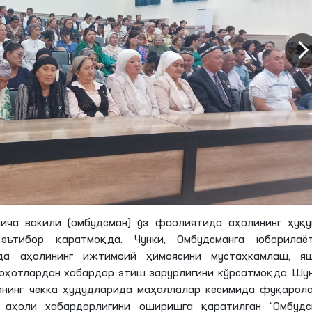
ича вакили (омбудсман) ўз фаолиятида аҳолининг ҳуқу
эътибор қаратмоқда. Чунки, Омбудсманга юборилаёт
рда аҳолининг ижтимоий ҳимоясини мустаҳкамлаш, я
ҳотлардан хабардор этиш зарурлигини кўрсатмоқда. Шу
анинг чекка ҳудудларида маҳаллалар кесимида фуқарол
 аҳоли хабардорлигини оширишга қаратилган “Омбудс