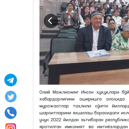
Олий Мажлиснинг Инсон ҳуқуқлари бўй
хабардорлигини оширишга алоҳида 
мурожаатлар таҳлили сўнгги йилла
шароитларини яхшилаш борасидаги исло
учун 2022 йилдан эътиборан республик
яратилган имконият ва имтиёзлардан