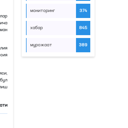
мониторинг
374
лар
йича
хабар
845
ман
мурожаат
389
лия
сия
си,
бул
илиш
мати