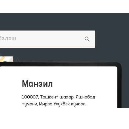
Манзил
100007, Тошкент шаҳар, Яшнобод
тумани, Мирзо Улуғбек кўчаси,
57/1-уй
(71) 200-10-96