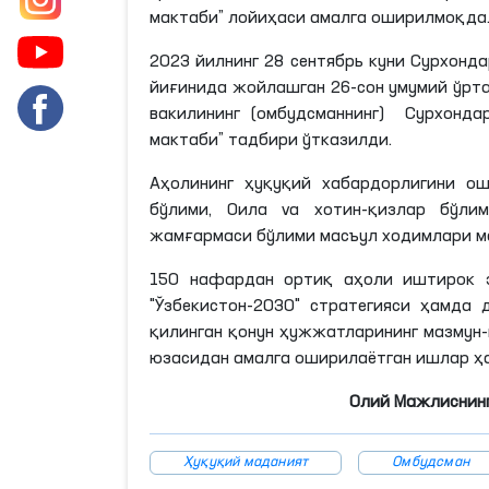
мактаби” лойиҳаси амалга оширилмоқда
2023 йилнинг 28 сентябрь куни Сурхонд
йиғинида жойлашган 26-сон умумий ўрт
вакилининг (омбудсманнинг) Сурхонд
мактаби” тадбири ўтказилди.
Аҳолининг ҳуқуқий хабардорлигини о
бўлими, Оила va хотин-қизлар бўл
жамғармаси бўлими масъул ходимлари м
150 нафардан ортиқ аҳоли иштирок э
"Ўзбекистон-2030" стратегияси ҳамда
қилинган қонун ҳужжатларининг мазмун
юзасидан амалга оширилаётган ишлар ҳ
Олий Мажлиснинг
Ҳуқуқий маданият
Омбудсман