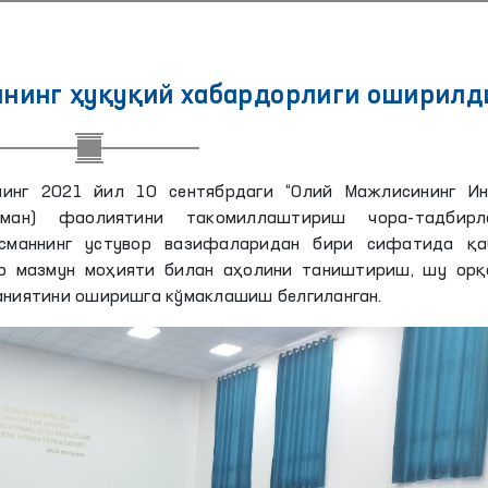
ининг ҳуқуқий хабардорлиги оширилд
нинг 2021 йил 10 сентябрдаги “Олий Мажлисининг Ин
сман) фаолиятини такомиллаштириш чора-тадбирл
дсманнинг устувор вазифаларидан бири сифатида қа
р мазмун моҳияти билан аҳолини таништириш, шу орқ
даниятини оширишга кўмаклашиш белгиланган.