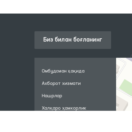
Биз билан боғланинг
Омбудсман ҳақида
Ахборот хизмати
Нашрлар
Халқаро ҳамкорлик
Савол-жавоб