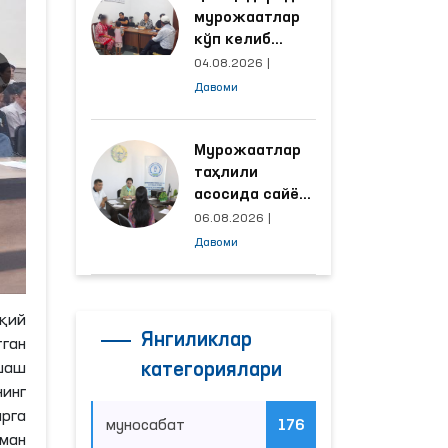
мурожаатлар
кўп келиб
тушаётган
04.08.2026
|
ҳудудлар
Давоми
билан
манзилли
ишлаш йўлга
Мурожаатлар
қўйилди
таҳлили
асосида сайёр
қабул
06.08.2026
|
ўтказиладиган
Давоми
маҳаллалар
танланмоқда
қий
Янгиликлар
ган
категориялари
шаш
нинг
арга
муносабат
176
ман