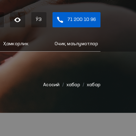
ЎЗ
71 200 10 96
Ҳамкорлик
Очиқ маълумотлар
Aсосий
хабар
хабар