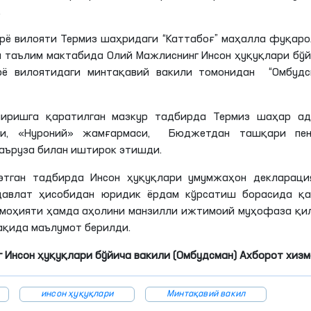
.
арё вилояти Термиз
шаҳридаги
“
Каттабоғ
” маҳалла фуқаро
а таълим мактабида Олий Мажлиснинг Инсон ҳуқуқлари бў
арё вилоятидаги минтақавий вакили томонидан “Омбудс
ширишга қаратилган мазкур тадбирда Термиз шаҳар ад
ими, «Нуроний» жамғармаси, Бюджетдан ташқари пен
аъруза билан иштирок
этишди
.
тган тадбирда Инсон ҳуқуқлари умумжаҳон декларация
 давлат ҳисобидан юридик ёрдам кўрсатиш борасида қа
-моҳияти ҳамда аҳолини манзилли ижтимоий муҳофаза қ
ақида маълумот берилди.
 Инсон ҳуқуқлари бўйича вакили (Омбудсман) Ахборот хиз
инсон ҳуқуқлари
Минтақавий вакил