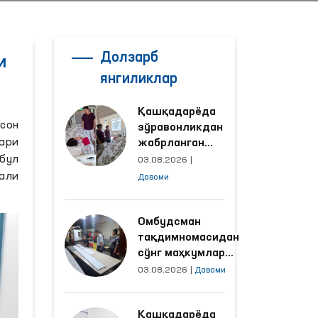
Долзарб
и
янгиликлар
Қашқадарёда
сон
зўравонликдан
ари
жабрланган
аёлнинг ҳолати
бул
03.08.2026
|
Омбудсман
али
Давоми
томонидан
ўрганилди
Омбудсман
тақдимномасидан
сўнг маҳкумлар
меҳнат қилаётган
03.08.2026
|
Давоми
объектлардаги
шароитлар
Қашқадарёда
яхшиланди