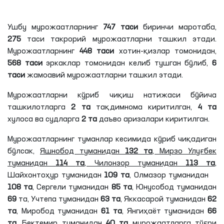
Ушбу мурожаатларнинг
747
таси
биринчи маротаба,
275
таси
такрорий мурожаатларни ташкил этади.
Мурожаатларнинг
448
таси
хотин-қизлар томонидан,
568
таси
эркаклар томонидан келиб тушган бўлиб,
6
таси
жамоавий мурожаатларни ташкил этади.
Мурожаатларни кўриб чиқиш натижаси бўйича
ташкилотларга
2
та
тақдимнома киритилган,
4
та
хулоса ва судларга
2
та
даъво аризалари киритилган.
Мурожаатларнинг туманлар кесимида кўриб чиқадиган
бўлсак,
Яшнобод туманидан
132
та
, Мирзо Улуғбек
туманидан
114
та
, Чилонзор туманидан
113
та
,
Шайхонтоҳур туманидан
109
та
, Олмазор туманидан
108
та
, Сергели туманидан
85
та
, Юнусобод туманидан
69
та
, Учтепа туманидан
63
та
, Яккасарой туманидан
62
та
,
Миробод
туманидан
61
та
,
Янгиҳаёт
туманидан
66
та
, Бектемир туманидан
40
та
мурожаатларга тўғри