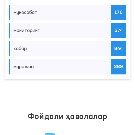
муносабат
176
мониторинг
374
хабар
844
мурожаат
389
Фойдали ҳаволалар