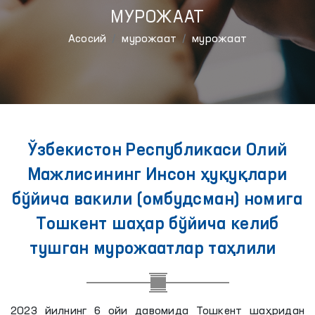
МУРОЖААТ
Aсосий
мурожаат
мурожаат
Ўзбекистон Республикаси Олий
Мажлисининг Инсон ҳуқуқлари
бўйича вакили (омбудсман) номига
Тошкент шаҳар бўйича келиб
тушган мурожаатлар таҳлили
2023 йилнинг 6 ойи давомида Тошкент шаҳридан