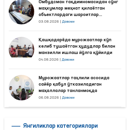
Омбудсман тақдимномасидан сўнг
маҳкумлар меҳнат қилаётган
объектлардаги шароитлар
яхшиланди
03.08.2026
|
Давоми
Қашқадарёда мурожаатлар кўп
келиб тушаётган ҳудудлар билан
манзилли ишлаш йўлга қўйилди
04.08.2026
|
Давоми
Мурожаатлар таҳлили асосида
сайёр қабул ўтказиладиган
маҳаллалар танланмоқда
06.08.2026
|
Давоми
Янгиликлар категориялари