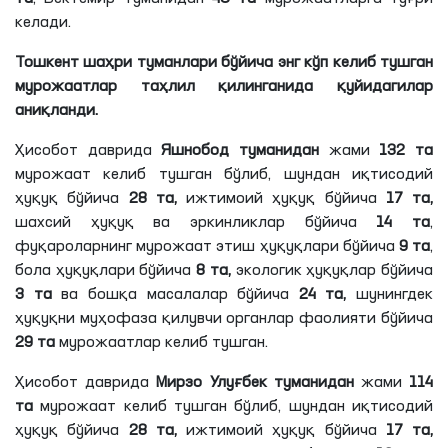
келади.
Тошкент шаҳри туманлари бўйича энг кўп келиб тушган
мурожаатлар таҳлил қилинганида қуйидагилар
аниқланди.
Ҳисобот даврида
Яшнобод туманидан
жами
132
та
мурожаат келиб тушган бўлиб, шундан иқтисодий
ҳуқуқ бўйича
28
та
,
ижтимоий ҳуқуқ бўйича
17
та
,
шахсий ҳуқуқ ва эркинликлар бўйича
14
та
,
фуқароларнинг мурожаат этиш ҳуқуқлари бўйича
9
та
,
бола ҳуқуқлари бўйича
8
та
,
экологик ҳуқуқлар бўйича
3
та
ва бошқа масалалар бўйича
24
та
,
шунингдек
ҳуқуқни муҳофаза
қилувчи
органлар фаолияти бўйича
29
та
мурожаатлар келиб тушган.
Ҳисобот даврида
Мирзо Улуғбек туманидан
жами
114
та
мурожаат келиб тушган бўлиб, шундан иқтисодий
ҳуқуқ бўйича
28
та
,
ижтимоий ҳуқуқ бўйича
17
та
,