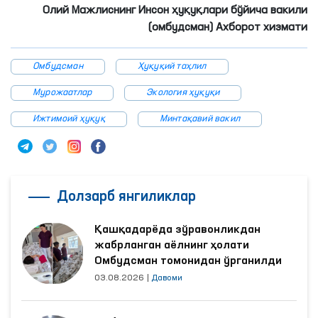
Олий Мажлиснинг Инсон ҳуқуқлари бўйича вакили
(омбудсман) Ахборот хизмати
Омбудсман
Ҳуқуқий таҳлил
Мурожаатлар
Экология ҳуқуқи
Ижтимоий ҳуқуқ
Минтақавий вакил
Долзарб янгиликлар
Қашқадарёда зўравонликдан
жабрланган аёлнинг ҳолати
Омбудсман томонидан ўрганилди
03.08.2026
|
Давоми