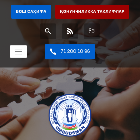
БОШ САҲИФА
ҚОНУНЧИЛИККА ТАКЛИФЛАР
ЎЗ
71 200 10 96