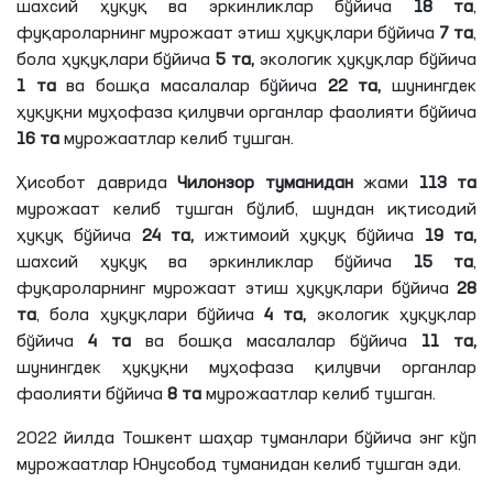
шахсий ҳуқуқ ва эркинликлар бўйича
18
та
,
фуқароларнинг мурожаат этиш ҳуқуқлари бўйича
7
та
,
бола ҳуқуқлари бўйича
5
та
,
экологик ҳуқуқлар бўйича
1
та
ва бошқа масалалар бўйича
22
та
,
шунингдек
ҳуқуқни муҳофаза
қилувчи
органлар фаолияти бўйича
16
та
мурожаатлар келиб тушган.
Ҳисобот даврида
Чилонзор туманидан
жами
113
та
мурожаат келиб тушган бўлиб, шундан иқтисодий
ҳуқуқ бўйича
24
та
,
ижтимоий ҳуқуқ бўйича
19
та
,
шахсий ҳуқуқ ва эркинликлар бўйича
15
та
,
фуқароларнинг мурожаат этиш ҳуқуқлари бўйича
28
та
, бола ҳуқуқлари бўйича
4
та
,
экологик ҳуқуқлар
бўйича
4
та
ва бошқа масалалар бўйича
11
та
,
шунингдек ҳуқуқни муҳофаза
қилувчи
органлар
фаолияти бўйича
8
та
мурожаатлар келиб тушган.
2022 йилда Тошкент шаҳар туманлари бўйича энг кўп
мурожаатлар Юнусобод туманидан келиб тушган эди.