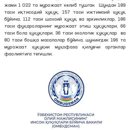
жами 1 022 та мурожаат келиб тушган. Шундан 189
таси иқтисодий ҳуқуқ, 157 таси ижтимоий ҳуқуқ
бўйича, 112 таси шахсий ҳуқуқ ва эркинликлар, 186
таси фуқароларнинг мурожаат этиш ҳуқуқлари, 66
таси бола ҳуқуқлари, 36 таси экологик ҳуқуқлар ва
80 таси бошқа масалалар бўйича, шунингдек 196 та
мурожаат ҳуқуқни муҳофаза қилувчи органлар
фаолиятига тегишли.