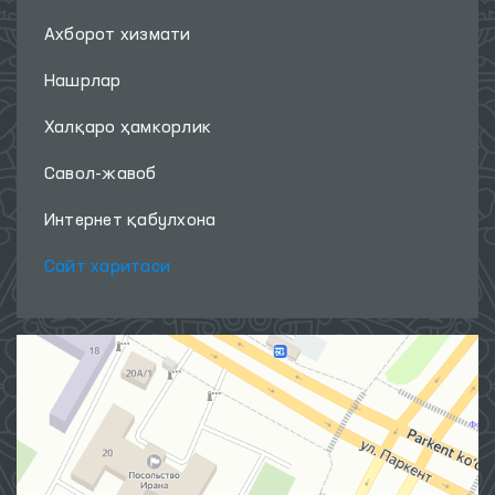
Ахборот хизмати
Нашрлар
Халқаро ҳамкорлик
Савол-жавоб
Интернет қабулхона
Сайт харитаси