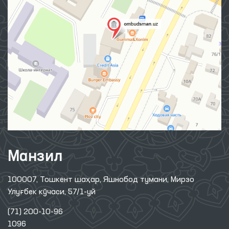
Манзил
100007, Тошкент шаҳар, Яшнобод тумани, Мирзо
Улуғбек кўчаси, 57/1-уй
(71) 200-10-96
1096