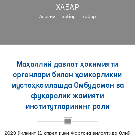
ХАБАР
Aсосий
хабар
хабар
Маҳаллий давлат ҳокимияти
органлари билан ҳамкорликни
мустаҳкамлашда Омбудсман ва
фуқаролик жамияти
институтларининг роли
2023 йилнинг 11 апрел куни Фарғона вилоятида Олий