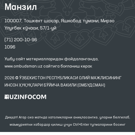
Манзил
100007, Тошкент шаҳар, Яшнобод тумани, Мирзо
Улуғбек кўчаси, 57/1-уй
(71) 200-10-96
1096
Ушбу сайт материалларидан фойдаланганда,
www.ombudsman.uz
сайтига боғланиш керак
2026 © ЎЗБЕКИСТОН РЕСПУБЛИКАСИ ОЛИЙ МАЖЛИСИНИНГ
ИНСОН ҲУҚУҚЛАРИ БЎЙИЧА ВАКИЛИ (ОМБУДСМАН)
Диққат! Агар сиз матнда хатоликларни аниқласангиз, уларни белгилаб,
маъмуриятни хабардор қилиш учун Ctrl+Enter тугмаларини босинг