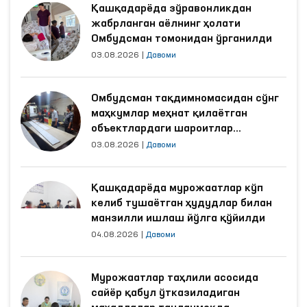
жабрланган аёлнинг ҳолати
Омбудсман томонидан ўрганилди
03.08.2026
|
Давоми
Омбудсман тақдимномасидан сўнг
маҳкумлар меҳнат қилаётган
объектлардаги шароитлар
яхшиланди
03.08.2026
|
Давоми
Қашқадарёда мурожаатлар кўп
келиб тушаётган ҳудудлар билан
манзилли ишлаш йўлга қўйилди
04.08.2026
|
Давоми
Мурожаатлар таҳлили асосида
сайёр қабул ўтказиладиган
маҳаллалар танланмоқда