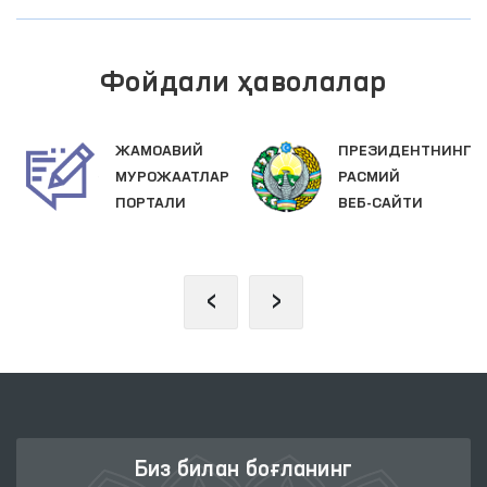
Фойдали ҳаволалар
МОАВИЙ
ПРЕЗИДЕНТНИНГ
ОЛИЙ 
РОЖААТЛАР
РАСМИЙ
ҚОНУН
РТАЛИ
ВЕБ-САЙТИ
ПАЛАТ
‹
›
Биз билан боғланинг