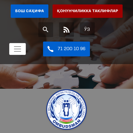
БОШ САҲИФА
ҚОНУНЧИЛИККА ТАКЛИФЛАР
ЎЗ
71 200 10 96