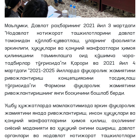
Маълумки, Давлат раҳбарининг 2021 йил 3 мартдаги
“Нодавлат нотижорат ташкилотларини давлат
томонидан қўллаб-қувватлаш, уларнинг фаолияти
эркинлиги, ҳуқуқлари ва қонуний манфаатлари ҳимоя
қилинишини таъминлашга оид қўшимча чора-
тадбирлар тўғрисида”
ги
Қарори ва 2021 йил 4
мартдаги “2021–2025 йилларда фуқаролик жамиятини
ривожлантириш концепциясини тасдиқлаш
тўғрисида”
ги
Фармони фуқаролик жамиятини
ривожлантиришнинг янги босқичини бошлаб берди.
Ушбу ҳужжатларда мамлакатимизда эркин фуқаролик
жамиятини янада ривожлантириш, инсон ҳуқуқлари ва
қонуний манфаатларини ҳимоя қилиш, аҳолининг
сиёсий маданияти ва ҳуқуқий онгини ошириш, давлат
органлари ва нодавлат нотижорат ташкилотлари
ўртасида ижтимоий шериклик муносабатларини ҳамда