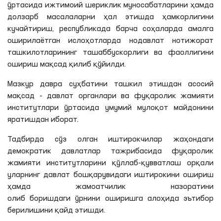
долзарб масалаларни ҳал этишда ҳамкорлигини
кучайтириш, республикада барча соҳаларда амалга
оширилаётган ислоҳотларда нодавлат нотижорат
ташкилотларининг ташаббускорлиги ва фаоллигини
ошириш мақсад қилиб қўйилди.
Мазкур давра суҳбатини ташкил этишдан асосий
мақсад - давлат органлари ва фуқаролик жамияти
институтлари ўртасида умумий мулоқот майдонини
яратишдан иборат.
Тадбирда сўз олган иштирокчилар жаҳондаги
демократик давлатлар тажрибасида фуқаролик
жамияти институтларини қўллаб-қувватлаш орқали
уларнинг давлат бошқарувидаги иштирокини ошириш
ҳамда жамоатчилик назоратини
олиб
боришдаги
ўрнини
оширишга алоҳида эътибор
берилишини қайд
этишди
.