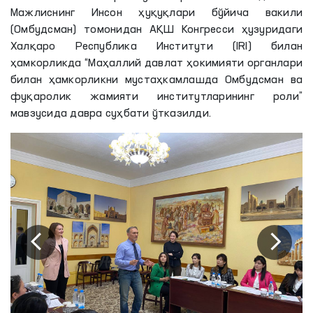
Мажлиснинг Инсон ҳуқуқлари бўйича вакили
(Омбудсман) томонидан AҚШ Конгресси ҳузуридаги
Халқаро Республика Институти (IRI) билан
ҳамкорликда “Маҳаллий давлат ҳокимияти органлари
билан ҳамкорликни мустаҳкамлашда Омбудсман ва
фуқаролик жамияти институтларининг роли”
мавзусида давра суҳбати ўтказилди.