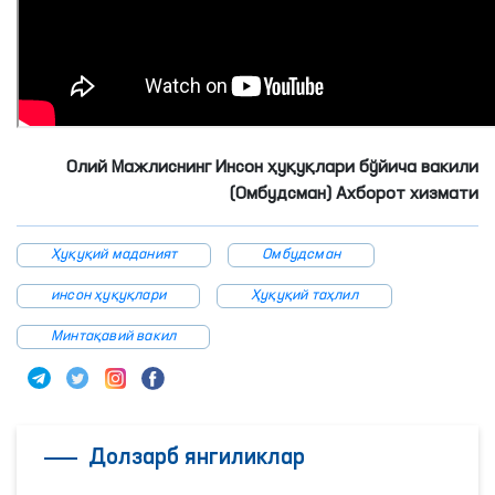
Олий Мажлиснинг Инсон ҳуқуқлари бўйича вакили
(Омбудсман) Ахборот хизмати
Ҳуқуқий маданият
Омбудсман
инсон ҳуқуқлари
Ҳуқуқий таҳлил
Минтақавий вакил
Долзарб янгиликлар
Қашқадарёда зўравонликдан