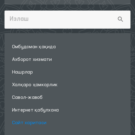
Омбудсман ҳақида
Ахборот хизмати
Нашрлар
Халқаро ҳамкорлик
Савол-жавоб
Интернет қабулхона
Сайт харитаси