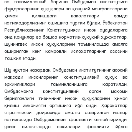
ва такомиллашиб бориши Омбудсман институтига
фуқароларнинг ҳуқуқлари ва қонуний манфаатларини
ҳимоя қилишдаги ваколатлари ҳамда
натижадорликнинг ошишига туртки бўлди. Ўзбекистон
Республикасининг Конституцияси инсон ҳуқуқларига
оид қонунлар ва бошқа норматив-ҳуқуқий ҳужжатлар,
шунингдек инсон ҳуқуқларини таъминлашда амалга
оширилган кенг қамровли ислоҳотларнинг асосини
ташкил этади.
Шу нуқтаи назардан, Омбудсман институтининг асосий
мақсади инсонларнинг конституциявий ҳуқуқ ва
эркинликлари таъминланишига қаратилди.
Омбудсманга конституциявий орган мақоми
берилганлиги тизимнинг инсон ҳуқуқларини ҳимоя
қилиш имконияти ортишига йўл очди. Ҳаракатлар
стратегияси доирасида амалга оширилган ишлар
натижасида Омбудсманнинг фаолияти кенгайтирилди,
унинг вилоятларда вакиллари фаолияти йўлга