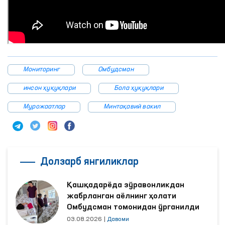
Мониторинг
Омбудсман
инсон ҳуқуқлари
Бола ҳуқуқлари
Мурожаатлар
Минтақавий вакил
Долзарб янгиликлар
Қашқадарёда зўравонликдан
жабрланган аёлнинг ҳолати
Омбудсман томонидан ўрганилди
03.08.2026
|
Давоми