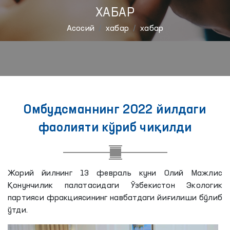
ХАБАР
Aсосий
хабар
хабар
Омбудсманнинг 2022 йилдаги
фаолияти кўриб чиқилди
Жорий йилнинг 13 февраль куни Олий Мажлис
Қонунчилик палатасидаги Ўзбекистон Экологик
партияси фракциясининг навбатдаги йиғилиши бўлиб
ўтди.