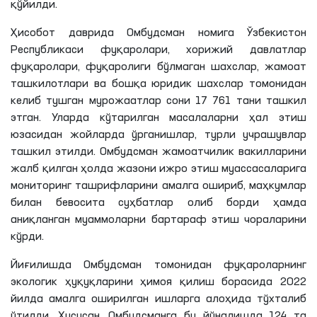
қўйилди.
Ҳисобот даврида Омбудсман номига Ўзбекистон
Республикаси фуқаролари, хорижий давлатлар
фуқаролари, фуқаролиги бўлмаган шахслар, жамоат
ташкилотлари ва бошқа юридик шахслар томонидан
келиб тушган мурожаатлар сони 17 761 тани ташкил
этган. Уларда кўтарилган масалаларни ҳал этиш
юзасидан жойларда ўрганишлар, турли учрашувлар
ташкил этилди. Омбудсман жамоатчилик вакилларини
жалб қилган ҳолда жазони ижро этиш муассасаларига
мониторинг ташрифларини амалга ошириб, маҳкумлар
билан бевосита суҳбатлар олиб борди ҳамда
аниқланган муаммоларни бартараф этиш чораларини
кўрди.
Йиғилишда Омбудсман томонидан фуқароларнинг
экологик ҳуқуқларини ҳимоя қилиш борасида 2022
йилда амалга оширилган ишларга алоҳида тўхталиб
ўтилди. Хусусан, Омбудсманга бу йўналишда 124 та