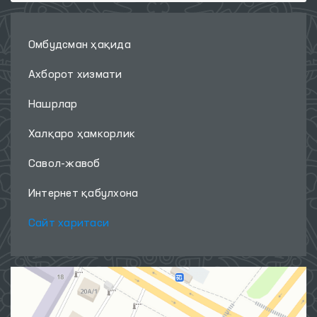
Омбудсман ҳақида
Ахборот хизмати
Нашрлар
Халқаро ҳамкорлик
Савол-жавоб
Интернет қабулхона
Сайт харитаси