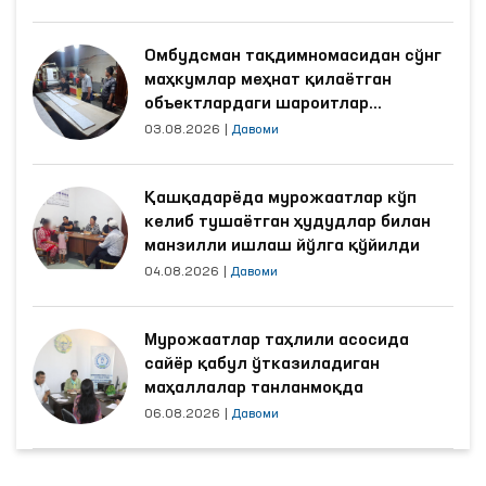
Омбудсман тақдимномасидан сўнг
маҳкумлар меҳнат қилаётган
объектлардаги шароитлар
яхшиланди
03.08.2026
|
Давоми
Қашқадарёда мурожаатлар кўп
келиб тушаётган ҳудудлар билан
манзилли ишлаш йўлга қўйилди
04.08.2026
|
Давоми
Мурожаатлар таҳлили асосида
сайёр қабул ўтказиладиган
маҳаллалар танланмоқда
06.08.2026
|
Давоми