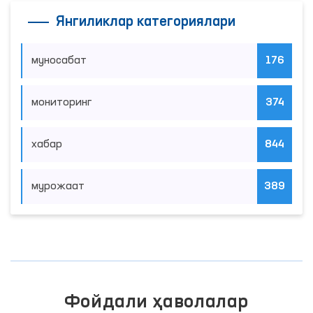
Янгиликлар категориялари
муносабат
176
мониторинг
374
хабар
844
мурожаат
389
Фойдали ҳаволалар