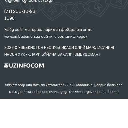
Улуғбек кўчаси, 57/1-уй
(71) 200-10-96
1096
Ушбу сайт материалларидан фойдаланганда,
www.ombudsman.uz
сайтига боғланиш керак
2026 © ЎЗБЕКИСТОН РЕСПУБЛИКАСИ ОЛИЙ МАЖЛИСИНИНГ
ИНСОН ҲУҚУҚЛАРИ БЎЙИЧА ВАКИЛИ (ОМБУДСМАН)
Диққат! Агар сиз матнда хатоликларни аниқласангиз, уларни белгилаб,
маъмуриятни хабардор қилиш учун Ctrl+Enter тугмаларини босинг