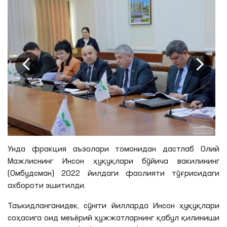
Унда фракция аъзолари томонидан дастлаб Олий
Мажлиснинг Инсон ҳуқуқлари бўйича вакилининг
(Омбудсман) 2022 йилдаги фаолияти тўғрисидаги
ахбороти эшитилди.
Таъкидланганидек, сўнгги йилларда Инсон ҳуқуқлари
соҳасига оид меъёрий ҳужжатларнинг қабул қилиниши