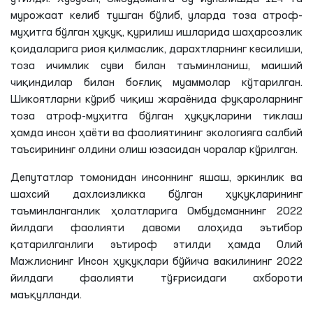
мурожаат келиб тушган бўлиб, уларда тоза атроф-
муҳитга бўлган ҳуқуқ, қурилиш ишларида шаҳарсозлик
қоидаларига риоя қилмаслик, дарахтларнинг кесилиши,
тоза ичимлик суви билан таъминланиш, маиший
чиқиндилар билан боғлиқ муаммолар кўтарилган.
Шикоятларни кўриб чиқиш жараёнида фуқароларнинг
тоза атроф-муҳитга бўлган ҳуқуқларини тиклаш
ҳамда инсон ҳаёти ва фаолиятининг экологияга салбий
таъсирининг олдини олиш юзасидан чоралар кўрилган.
Депутатлар томонидан инсоннинг яшаш, эркинлик ва
шахсий дахлсизликка бўлган ҳуқуқларининг
таъминланганлик ҳолатларига Омбудсманнинг 2022
йилдаги фаолияти давоми алоҳида эътибор
қатарилганлиги эътироф этилди ҳамда Олий
Мажлиснинг Инсон ҳуқуқлари бўйича вакилининг 2022
йилдаги фаолияти тўғрисидаги ахбороти
маъқулланди.