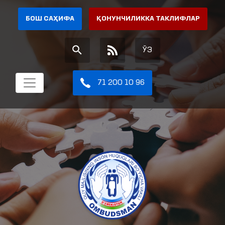
БОШ САҲИФА
ҚОНУНЧИЛИККА ТАКЛИФЛАР
ЎЗ
71 200 10 96