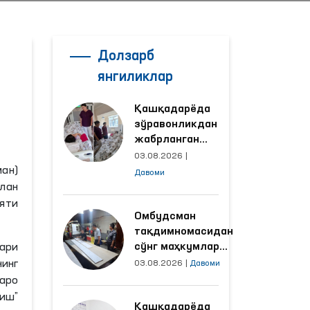
Долзарб
янгиликлар
Қашқадарёда
зўравонликдан
жабрланган
аёлнинг ҳолати
03.08.2026
|
Омбудсман
ман)
Давоми
томонидан
лан
ўрганилди
яти
Омбудсман
тақдимномасидан
сўнг маҳкумлар
ари
меҳнат қилаётган
инг
03.08.2026
|
Давоми
объектлардаги
аро
шароитлар
лиш”
Қашқадарёда
яхшиланди