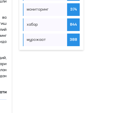
шли
мониторинг
374
 ва
тиш
хабар
844
олий
нинг
мурожаат
388
ида
ий,
ари
илан
дан
мати