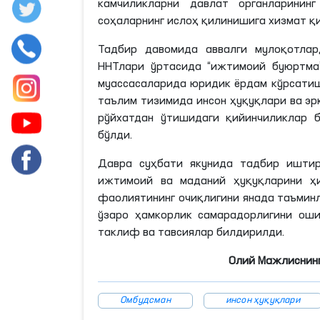
камчиликларни давлат органларинин
соҳаларнинг ислоҳ қилинишига хизмат қ
Тадбир давомида аввалги мулоқотлар
ННТлари ўртасида “ижтимоий буюртма”
муассасаларида юридик ёрдам кўрсатиш
таълим тизимида инсон ҳуқуқлари ва э
рўйхатдан ўтишидаги қийинчиликлар 
бўлди.
Давра суҳбати якунида тадбир иштиро
ижтимоий ва маданий ҳуқуқларини ҳ
фаолиятининг очиқлигини янада таъмин
ўзаро ҳамкорлик самарадорлигини ош
таклиф ва тавсиялар билдирилди.
Олий Мажлиснинг
Омбудсман
инсон ҳуқуқлари