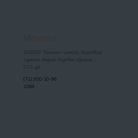
Манзил
100007, Тошкент шаҳар, Яшнобод
тумани, Мирзо Улуғбек кўчаси,
57/1-уй
(71) 200-10-96
1096