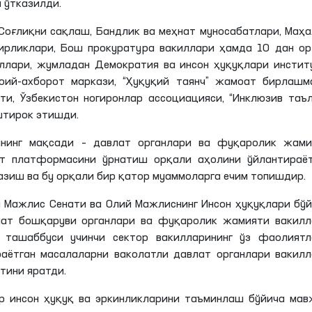
 ўтказилди.
 Соғлиқни сақлаш, Бандлик ва меҳнат муносабатлари, Маҳ
ирликлари, Бош прокуратура вакиллари ҳамда 10 дан о
лари, жумладан Демократия ва инсон ҳуқуқлари институ
оий-ахборот маркази,
“Ҳуқуқий таянч” жамоат бирлашма
, Ўзбекистон ногиронлар ассоциацияси, “Инклюзив таъ
штирок этишди.
нинг мақсади – давлат органлари ва фуқаролик жами
от платформасини ўрнатиш орқали аҳолини ўйлантираёт
зиш ва бу орқали бир қатор муаммоларга ечим топишдир.
 Мажлис Сенати ва Олий Мажлиснинг Инсон ҳуқуқлари бў
влат бошқаруви органлари ва фуқаролик жамияти вакилл
ташаббуси учинчи сектор вакилларининг ўз фаолиятл
раётган масалаларни ваколатли давлат органлари вакил
тини яратди.
р инсон ҳуқуқ ва эркинликларини таъминлаш бўйича ма