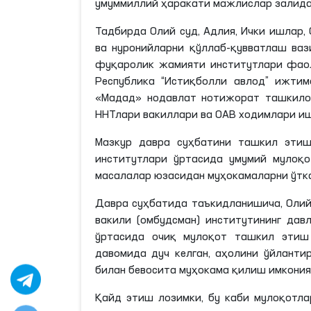
умуммиллий ҳаракати мажлислар залида
Тадбирда Олий суд, Адлия, Ички ишлар,
ва нуронийларни қўллаб-қувватлаш ваз
фуқаролик жамияти институтлари фаол
Республика “Истиқболли авлод” ижтим
«Мадад» нодавлат нотижорат ташкилоти
ННТ
лари вакиллари ва ОАВ ходимлари и
Мазкур давра суҳбатини ташкил этиш
институтлари ўртасида умумий мулоқ
масалалар юзасидан муҳокамаларни ўтка
Давра суҳбатида таъкидланишича, Олий
вакили (омбудсман) институтининг да
ўртасида очиқ мулоқот ташкил этиш 
давомида дуч келган, аҳолини ўйланти
билан бевосита муҳокама қилиш имкония
Қайд этиш лозимки, бу каби мулоқотла