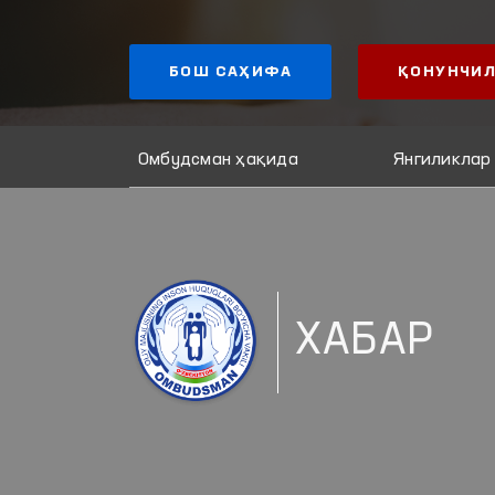
БОШ САҲИФА
ҚОНУНЧИЛ
Омбудсман ҳақида
Янгиликлар
ХАБАР