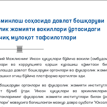
ъминлаш соҳасида давлат бошқаруви
лик жамияти вакиллари ўртасидаги
очиқ мулоқот тафсилотлари
ий Мажлиснинг Инсон ҳуқуқлари бўйича вакили (омбудс
алари ва коррупцияга қарши курашиш қўмитаси би
нлашда давлат бошқаруви органлари ва фуқаролик жами
ашкил этиш бўйича платформа яратилган эди.
 бошқаруви органлари ва фуқаролик жамияти институтл
от бўлиб ўтди. “
Инсон ҳуқуқлари ва эркинликларин
ганларининг фуқаролик жамияти институтлари билан ўз
млари
” мавзусига бағишланган мазкур давра суҳбати “Юкса