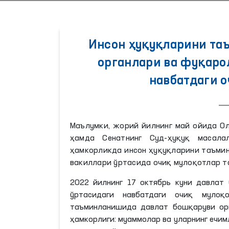
Инсон ҳуқуқларини та
органлари ва фуқаро
навбатдаги 
Маълумки, жорий йилнинг май ойида Ол
ҳамда Сенатнинг Суд-ҳуқуқ масал
ҳамкорликда инсон ҳуқуқларини таъми
вакиллари ўртасида очиқ мулоқотлар т
2022 йилнинг 17 октябрь куни давлат
ўртасидаги навбатдаги очиқ мулоқ
таъминланишида давлат бошқаруви ор
ҳамкорлиги: муаммолар ва уларнинг ечи