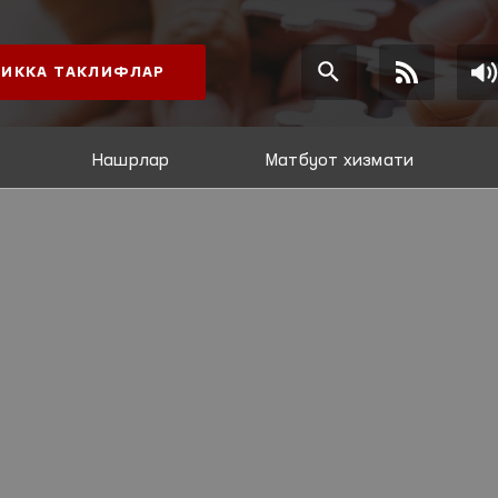
ИККА ТАКЛИФЛАР
Нашрлар
Матбуот хизмати