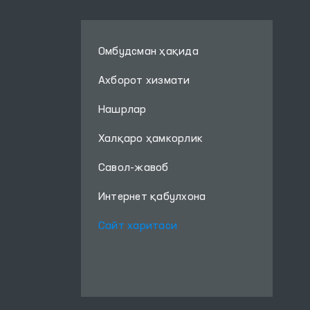
Омбудсман ҳақида
Ахборот хизмати
Нашрлар
Халқаро ҳамкорлик
Савол-жавоб
Интернет қабулхона
Сайт харитаси