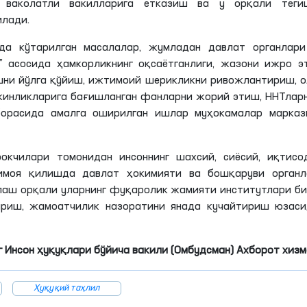
г ваколатли вакилларига етказиш ва у орқали теги
илади.
да кўтарилган масалалар, жумладан давлат органлари
 асосида ҳамкорликнинг оқсаётганлиги, жазони ижро э
ни йўлга қўйиш, ижтимоий шерикликни ривожлантириш, 
ркинликларига бағишланган фанларни жорий этиш, ННТлар
борасида амалга оширилган ишлар муҳокамалар марказ
кчилари томонидан инсоннинг шахсий, сиёсий, иқтисод
имоя қилишда давлат ҳокимияти ва бошқаруви органл
лаш орқали уларнинг фуқаролик жамияти институтлари б
ириш, жамоатчилик назоратини янада кучайтириш юзаси
 Инсон ҳуқуқлари бўйича вакили (Омбудсман) Ахборот хиз
Ҳуқуқий таҳлил