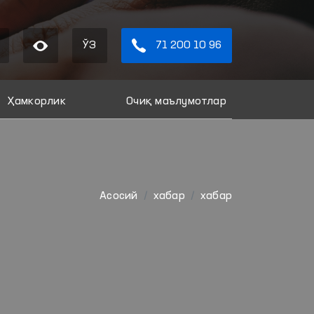
ЎЗ
71 200 10 96
Ҳамкорлик
Очиқ маълумотлар
Aсосий
хабар
хабар