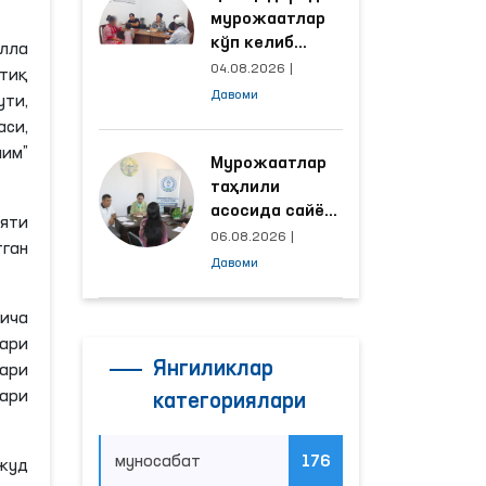
мурожаатлар
кўп келиб
алла
тушаётган
04.08.2026
|
ртиқ
ҳудудлар
Давоми
ти,
билан
си,
манзилли
лим”
ишлаш йўлга
Мурожаатлар
қўйилди
таҳлили
асосида сайёр
яти
қабул
06.08.2026
|
ган
ўтказиладиган
Давоми
маҳаллалар
танланмоқда
йича
ари
Янгиликлар
ари
лари
категориялари
муносабат
176
вжуд