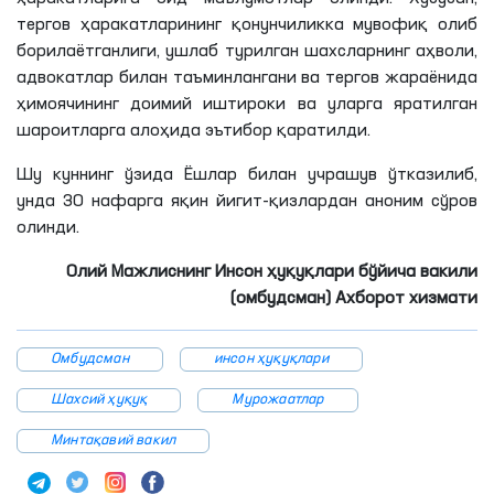
тергов ҳаракатларининг қонунчиликка мувофиқ олиб
борилаётганлиги
, ушлаб турилган шахсларнинг аҳволи,
адвокатлар билан таъминлангани ва тергов жараёнида
ҳимоячининг доимий иштироки ва уларга яратилган
шароитларга алоҳида эътибор қаратилди.
Шу куннинг ўзида Ёшлар билан учрашув ўтказилиб,
унда 30 нафарга яқин йигит-қизлардан аноним сўров
олинди.
Олий Мажлиснинг Инсон ҳуқуқлари бўйича вакили
(омбудсман) Ахборот хизмати
Омбудсман
инсон ҳуқуқлари
Шахсий ҳуқуқ
Мурожаатлар
Минтақавий вакил