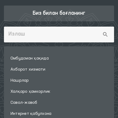
Биз билан боғланинг
Омбудсман ҳақида
Ахборот хизмати
Нашрлар
Халқаро ҳамкорлик
Савол-жавоб
Интернет қабулхона