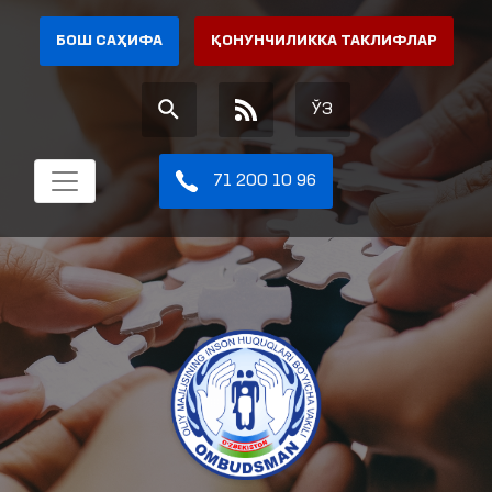
БОШ САҲИФА
ҚОНУНЧИЛИККА ТАКЛИФЛАР
ЎЗ
71 200 10 96