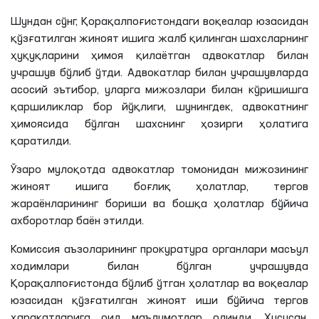
Шундан сўнг, Қорақалпоғистондаги воқеалар юзасидан
қўзғатилган жиноят ишига жалб қилинган шахсларнинг
ҳуқуқларини ҳимоя қилаётган адвокатлар билан
учрашув бўлиб ўтди. Адвокатлар билан учрашувларда
асосий эътибор, уларга мижозлари билан кўришишга
қаршиликлар бор йўқлиги, шунингдек, адвокатнинг
ҳимоясида бўлган шахснинг ҳозирги ҳолатига
қаратилди.
Ўзаро мулоқотда адвокатлар томонидан мижозининг
жиноят ишига боғлиқ ҳолатлар, тергов
жараёнларининг бориши ва бошқа ҳолатлар бўйича
ахборотлар баён этилди.
Комиссия аъзоларининг прокуратура органлари масъул
ходимлари билан бўлган учрашувда
Қорақалпоғистонда бўлиб ўтган ҳолатлар ва воқеалар
юзасидан қўзғатилган жиноят иши бўйича тергов
ҳаракатларига оид маълумотлар олинди. Хусусан,