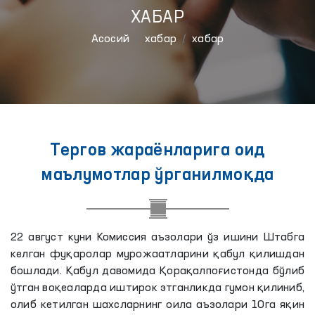
ХАБАР
Aсосий
хабар
хабар
Тергов жараёнларига оид
маълумотлар ўрганилмоқда
22 август куни Комиссия аъзолари ўз ишини Штабга
келган фуқаролар мурожаатларини қабул қилишдан
бошлади. Қабул давомида Қорақалпоғистонда бўлиб
ўтган воқеаларда иштирок этганликда гумон қилиниб,
олиб кетилган шахсларнинг оила аъзолари 10га яқин