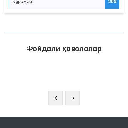
мурожаат
389
Фойдали ҳаволалар
ЖАМОАВИЙ МУРОЖААТЛАР
ПОРТАЛИ
‹
›