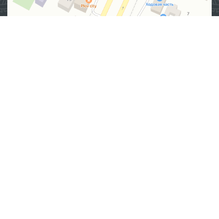
Манзил
100007, Тошкент шаҳар, Яшнобод тумани, Мирзо
Улуғбек кўчаси, 57/1-уй
(71) 200-10-96
1096
Ушбу сайт материалларидан фойдаланганда,
www.ombudsman.uz
сайтига боғланиш керак
2026 © ЎЗБЕКИСТОН РЕСПУБЛИКАСИ ОЛИЙ МАЖЛИСИНИНГ
ИНСОН ҲУҚУҚЛАРИ БЎЙИЧА ВАКИЛИ (ОМБУДСМАН)