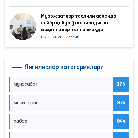
Мурожаатлар таҳлили асосида
сайёр қабул ўтказиладиган
маҳаллалар танланмоқда
06.08.2026
|
Давоми
Янгиликлар категориялари
муносабат
176
мониторинг
374
хабар
844