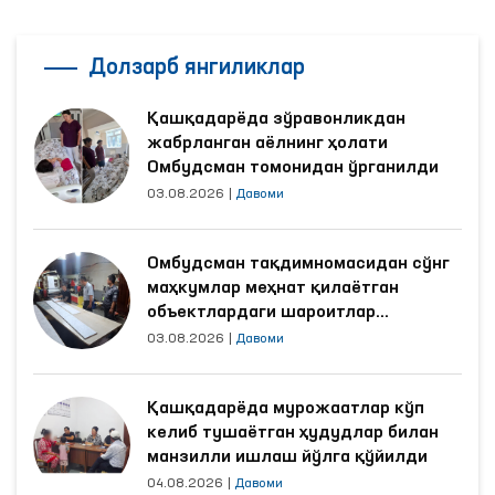
Долзарб янгиликлар
Қашқадарёда зўравонликдан
жабрланган аёлнинг ҳолати
Омбудсман томонидан ўрганилди
03.08.2026
|
Давоми
Омбудсман тақдимномасидан сўнг
маҳкумлар меҳнат қилаётган
объектлардаги шароитлар
яхшиланди
03.08.2026
|
Давоми
Қашқадарёда мурожаатлар кўп
келиб тушаётган ҳудудлар билан
манзилли ишлаш йўлга қўйилди
04.08.2026
|
Давоми