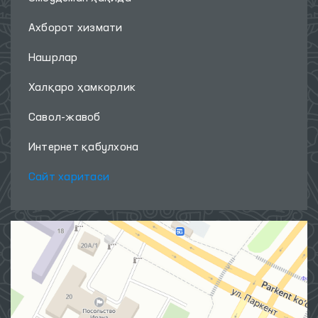
Ахборот хизмати
Нашрлар
Халқаро ҳамкорлик
Савол-жавоб
Интернет қабулхона
Сайт харитаси