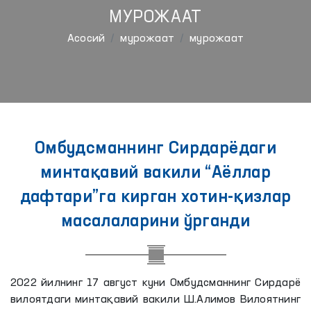
МУРОЖААТ
Aсосий
мурожаат
мурожаат
Омбудсманнинг Сирдарёдаги
минтақавий вакили “Аёллар
дафтари”га кирган хотин-қизлар
масалаларини ўрганди
2022 йилнинг 17 август куни Омбудсманнинг Сирдарё
вилоятдаги минтақавий вакили Ш.Алимов Вилоятнинг