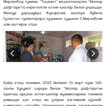
Мирзаобод тумани, “Тошкент” маҳалласидаги “Аёллар
дафтари”га киритилган хотин-қизлар билан учрашди.
Мазкур учрашувда Фуқаролик ишлари бўйича
Гулистон туманлараро судининг судьяси С.Мирзабоев
ҳам иштирок этди.
Қайд этиш
лозимки
, 2022 йилнинг 14 март куни 145-
сонли Ҳукумат қарори билан “Аёллар дафтари”
ни
юритиш орқали хотин-қизлар муаммоларини тизимли
равишда ҳал этиш ва уларни ижтимоий қўллаб-
қувватлаш тартиби тўғрисидаги низом тасдиқланган