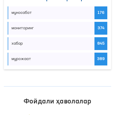
муносабат
176
мониторинг
374
хабар
845
мурожаат
389
Фойдали ҳаволалар