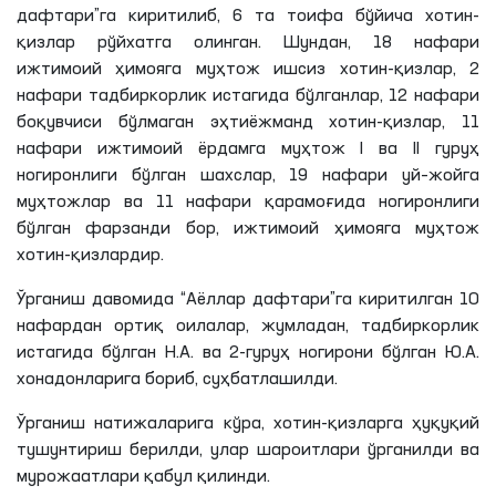
дафтари”
га
киритилиб, 6
та
тоифа бўйича хотин-
қизлар рўйхатга олинган. Шундан, 18 нафари
ижтимоий ҳимояга муҳтож ишсиз хотин-қизлар, 2
нафари тадбиркорлик истагида бўлганлар, 12 нафари
боқувчиси бўлмаган эҳтиёжманд хотин-қизлар, 11
нафари ижтимоий ёрдамга муҳтож I ва II гуруҳ
ногиронлиги бўлган шахслар, 19 нафари уй–жойга
муҳтожлар ва 11 нафари
қарамоғида
ногиронлиги
бўлган фарзанди бор, ижтимоий ҳимояга муҳтож
хотин-қизлардир.
Ўрганиш давомида “Аёллар дафтари”
га
киритилган 10
нафардан ортиқ оилалар, жумладан, тадбиркорлик
истагида бўлган
Н
.А. ва 2-гуруҳ ногирони бўлган
Ю
.А.
хонадонларига бориб, суҳбатлашилди.
Ўрганиш натижаларига кўра, хотин-қизларга ҳуқуқий
тушунтириш берилди, улар шароитлари ўрганилди ва
мурожаатлари қабул қилинди.