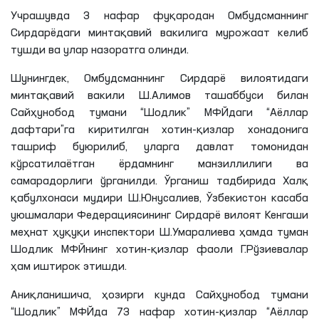
Учрашувда 3 нафар фуқародан Омбудсманнинг
Сирдарёдаги минтақавий вакилига мурожаат келиб
тушди ва улар назоратга олинди.
Шунингдек, Омбудсманнинг Сирдарё вилоятидаги
минтақавий вакили
Ш
.
Алимов
ташаббуси билан
Сайҳунобод тумани “Шодлик”
МФЙдаги
“Аёллар
дафтари”
га
киритилган хотин-қизлар хонадонига
ташриф буюрилиб, уларга давлат томонидан
кўрсатилаётган ёрдамнинг манзиллилиги ва
самарадорлиги ўрганилди. Ўрганиш тадбирида Халқ
қабулхонаси мудири
Ш
.
Юнусалиев
, Ўзбекистон касаба
уюшмалари Федерациясининг Сирдарё вилоят Кенгаши
меҳнат ҳуқуқи инспектори
Ш
.
Умаралиева
ҳамда туман
Шодлик
МФЙнинг
хотин-қизлар фаоли
Г
.
Рўзиевалар
ҳам иштирок
этишди
.
Аниқланишича, ҳозирги кунда Сайҳунобод тумани
“Шодлик”
МФЙда
73 нафар хотин-қизлар “Аёллар