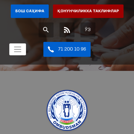
БОШ САҲИФА
ҚОНУНЧИЛИККА ТАКЛИФЛАР
ЎЗ
71 200 10 96