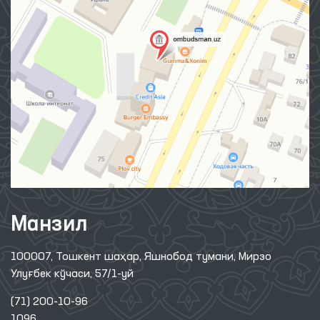
Манзил
100007, Тошкент шаҳар, Яшнобод тумани, Мирзо
Улуғбек кўчаси, 57/1-уй
(71) 200-10-96
1096