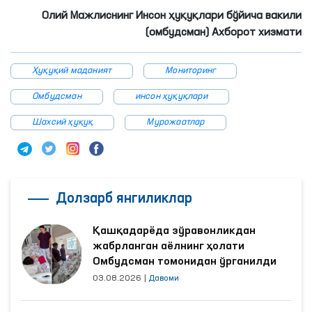
Олий Мажлиснинг Инсон ҳуқуқлари бўйича вакили
(омбудсман) Ахборот хизмати
Ҳуқуқий маданият
Мониторинг
Омбудсман
инсон ҳуқуқлари
Шахсий ҳуқуқ
Мурожаатлар
Долзарб янгиликлар
Қашқадарёда зўравонликдан
жабрланган аёлнинг ҳолати
Омбудсман томонидан ўрганилди
03.08.2026
|
Давоми