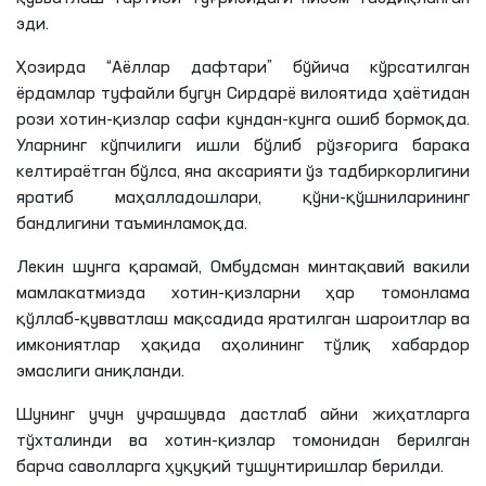
эди.
Ҳозирда “Аёллар дафтари” бўйича кўрсатилган
ёрдамлар туфайли бугун Сирдарё вилоятида ҳаётидан
рози хотин-қизлар сафи кундан-кунга ошиб бормоқда.
Уларнинг кўпчилиги ишли бўлиб рўзғорига барака
келтираётган бўлса, яна аксарияти ўз тадбиркорлигини
яратиб маҳалладошлари, қўни-қўшниларининг
бандлигини таъминламоқда.
Лекин шунга қарамай, Омбудсман минтақавий вакили
мамлакатмизда хотин-қизларни ҳар томонлама
қўллаб-қувватлаш мақсадида яратилган шароитлар ва
имкониятлар ҳақида аҳолининг тўлиқ хабардор
эмаслиги аниқланди.
Шунинг учун учрашувда дастлаб айни жиҳатларга
тўхталинди
ва хотин-қизлар томонидан берилган
барча саволларга ҳуқуқий тушунтиришлар берилди.