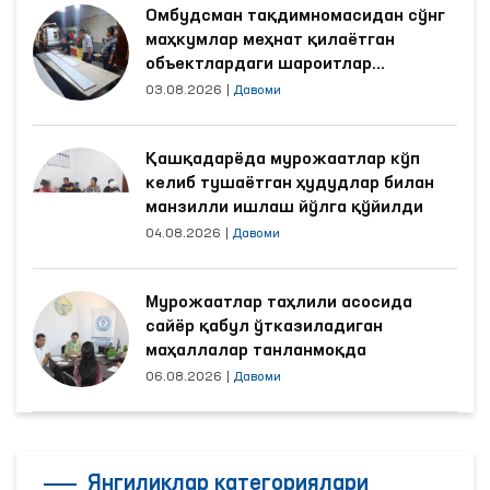
Омбудсман тақдимномасидан сўнг
маҳкумлар меҳнат қилаётган
объектлардаги шароитлар
яхшиланди
03.08.2026
|
Давоми
Қашқадарёда мурожаатлар кўп
келиб тушаётган ҳудудлар билан
манзилли ишлаш йўлга қўйилди
04.08.2026
|
Давоми
Мурожаатлар таҳлили асосида
сайёр қабул ўтказиладиган
маҳаллалар танланмоқда
06.08.2026
|
Давоми
Янгиликлар категориялари