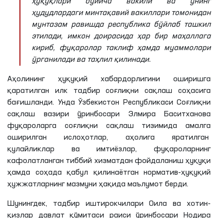
ҳуқуқлари бўйича вакили ва унинг
ҳудудлардаги минтақавий вакиллари томонидан
мунтазам равишда республика бўйлаб ташкил
этилади, имкон доирасида ҳар бир маҳаллага
кириб, фуқаролар таклиф ҳамда муаммолари
ўрганилади ва таҳлил қилинади.
Аҳолининг ҳуқуқий хабардорлигини оширишга
қаратилган илк тадбир соғлиқни сақлаш соҳасига
бағишланди. Унда Ўзбекистон Республикаси Соғлиқни
сақлаш вазири ўринбосари Элмира Баситханова
фуқароларга соғлиқни сақлаш тизимида амалга
оширилган ислоҳотлар, аҳолига яратилган
қулайликлар ва имтиёзлар, фуқароларнинг
кафолатланган тиббий хизматдан фойдаланиш ҳуқуқи
ҳамда соҳада қабул қилинаётган норматив-ҳуқуқий
ҳужжатларнинг мазмуни ҳақида маълумот берди.
Шунингдек, тадбир иштирокчилари Оила ва хотин-
қизлар давлат қўмитаси раиси ўринбосари Нодира