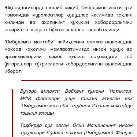
Юқоридагилардан келиб чиқиб, Омбудсман институти
томонидан мурожаатлар ҳудудлар кесимида таҳлил
қилинди ва аҳолининг ҳуқуқий хабардорлигини
оширишга зарурат бўлган соҳалар танлаб олинди.
“Омбудсман мактаби” лойиҳасини амалга оширишдан
мақсад –аҳолини мамлакатимизда инсон ҳуқуқ ва
эркинликларини ҳимоя қилиш соҳасидаги туб
ўзгаришлар тўғрисидаги хабардорлигини оширишдан
иборат.
Бухоро вилояти, Вобкент тумани "Истиқлол"
МФЙ
фаоллари учун ташкил этилган илк
"Омбудсман мактаби" тадбири 2-сонли мактабда
ташкил этилди.
Тадбирда сўз олган, Олий Мажлиснинг Инсон
ҳуқуқлари бўйича вакили (Омбудсман) Феруза