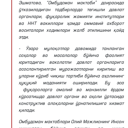
Эшматова
, “Омбудсман мактаби” доирасида
ўтказиладиган тадбирларда тегишли давлат
органлари, фуқаролик жамияти институтлари
ва
ННТ
вакиллари ҳамда оммавий ахборот
воситалари ходимлари жалб этилишини қайд
этди.
- Ўзаро мулоқотлар давомида танланган
соҳалар ва масалалар бўйича фаолият
юритадиган ваколатли давлат органларига
асослантирилган мурожаатларни киритиш ва
уларни кўриб чиқиш тартиби бўйича аҳолининг
ҳуқуқий маданияти оширилади. Бу эса
фуқароларга амалий ва манзилли ёрдам
кўрсатишда давлат органи ва аҳоли ўртасида
конструктив алоқаларни ўрнатилишига хизмат
қилади.
Омбудсман мактаблари Олий Мажлиснинг Инсон