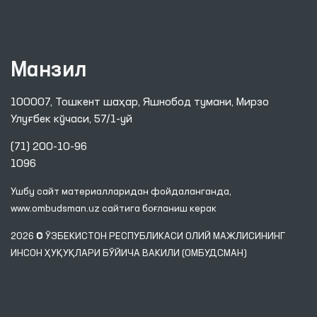
Манзил
100007, Тошкент шаҳар, Яшнобод тумани, Мирзо
Улуғбек кўчаси, 57/1-уй
(71) 200-10-96
1096
Ушбу сайт материалларидан фойдаланганда,
www.ombudsman.uz
сайтига боғланиш керак
2026 © ЎЗБЕКИСТОН РЕСПУБЛИКАСИ ОЛИЙ МАЖЛИСИНИНГ
ИНСОН ҲУҚУҚЛАРИ БЎЙИЧА ВАКИЛИ (ОМБУДСМАН)