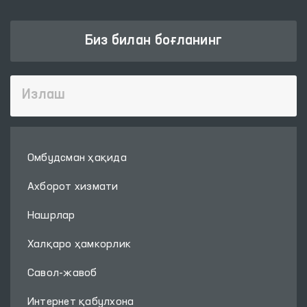
Биз билан боғланинг
Омбудсман ҳақида
Ахборот хизмати
Нашрлар
Халқаро ҳамкорлик
Савол-жавоб
Интернет қабулхона