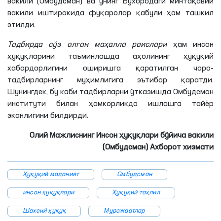
вакили (Омбудсман) ва унинг Бухородаги минтақавий
вакили иштирокида фуқаролар қабули ҳам ташкил
этилди.
Тадбирда сўз олган маҳалла раислари
ҳам инсон
ҳуқуқларини таъминлашда аҳолининг ҳуқуқий
хабардорлигини оширишга қаратилган чора-
тадбирларнинг муҳимлигига эътибор қаратди.
Шунингдек, бу каби тадбирларни ўтказишда Омбудсман
институти билан ҳамкорликда ишлашга тайёр
эканлигини
билдирди.
Олий Мажлиснинг Инсон ҳуқуқлари бўйича вакили
(Омбудсман) Ахборот хизмати
Ҳуқуқий маданият
Омбудсман
инсон ҳуқуқлари
Ҳуқуқий таҳлил
Шахсий ҳуқуқ
Мурожаатлар