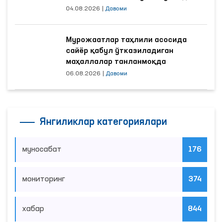
04.08.2026
|
Давоми
Мурожаатлар таҳлили асосида
сайёр қабул ўтказиладиган
маҳаллалар танланмоқда
06.08.2026
|
Давоми
Янгиликлар категориялари
муносабат
176
мониторинг
374
хабар
844