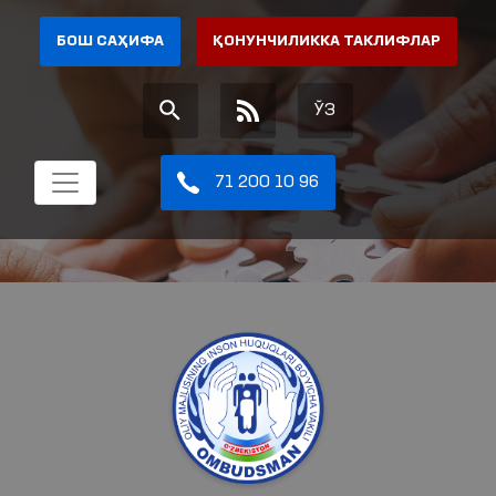
БОШ САҲИФА
ҚОНУНЧИЛИККА ТАКЛИФЛАР
ЎЗ
71 200 10 96