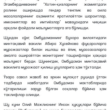
Эгамбердиеванинг
“Хотин-қизларнинг жамиятдаги
ролини оширишда гендер тенглик ва оила
масалаларининг аҳамияти: яратилаётган шароитлар,
имкониятлар ва имтиёзлар” мавзусидаги чиқиши
орқали фойдали маълумотларга эга бўлишди.
Шундан сўнг, Омбудсманнинг Бухоро вилоятидаги
минтақавий вакили Абира
Хусейнова
фуқароларга
мурожаатлар билан ишлаш ва ёпиқ муассасаларга
амалга ошираётган мониторинг ташрифлари ҳақида
маълумот берди. Шунингдек, Омбудсман минтақавий
вакилига мурожаат қилиш усулларига ҳам тўхталди.
Ўзаро савол жавоб ва эркин мулоқот руҳида ўтган
тадбирда навбатдаги Омбудсман мактабларида
кўтарилиши зарур бўлган соҳалар бўйича ҳам
таклифлар олинди.
Шу куни Олий Мажлиснинг Инсон ҳуқуқлари бўйича