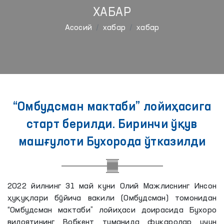
ХАБАР
Aсосий
хабар
хабар
“Омбудсман мактаби” лойиҳасига
старт берилди. Биринчи ўқув
машғулоти Бухорода ўтказилди
2022 йилнинг 31 май куни Олий Мажлиснинг Инсон
ҳуқуқлари бўйича вакили (Омбудсман) томонидан
“Омбудсман мактаби” лойиҳаси доирасида Бухоро
вилоятининг Вобкент туманида фуқаролар учун