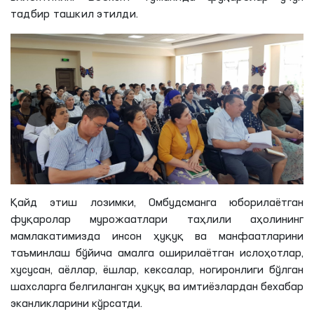
тадбир ташкил этилди.
Қайд этиш
лозимки
, Омбудсманга юборилаётган
фуқаролар мурожаатлари таҳлили аҳолининг
мамлакатимизда инсон ҳуқуқ ва манфаатларини
таъминлаш бўйича амалга оширилаётган ислоҳотлар,
хусусан, аёллар, ёшлар, кексалар, ногиронлиги бўлган
шахсларга белгиланган ҳуқуқ ва имтиёзлардан бехабар
эканликларини кўрсатди.