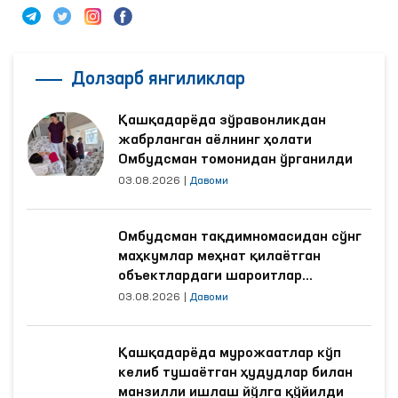
Долзарб янгиликлар
Қашқадарёда зўравонликдан
жабрланган аёлнинг ҳолати
Омбудсман томонидан ўрганилди
03.08.2026
|
Давоми
Омбудсман тақдимномасидан сўнг
маҳкумлар меҳнат қилаётган
объектлардаги шароитлар
яхшиланди
03.08.2026
|
Давоми
Қашқадарёда мурожаатлар кўп
келиб тушаётган ҳудудлар билан
манзилли ишлаш йўлга қўйилди