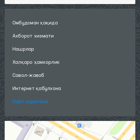
Омбудсман ҳақида
Ахборот хизмати
Нашрлар
Халқаро ҳамкорлик
Савол-жавоб
Интернет қабулхона
Сайт харитаси