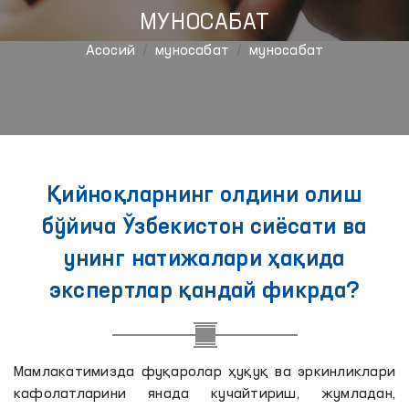
МУНОСАБАТ
Aсосий
муносабат
муносабат
Қийноқларнинг олдини олиш
бўйича Ўзбекистон сиёсати ва
унинг натижалари ҳақида
экспертлар қандай фикрда?
Мамлакатимизда фуқаролар ҳуқуқ ва эркинликлари
кафолатларини янада кучайтириш, жумладан,