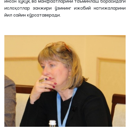
инсон ҳуқуқ ва манфаатларини таъминлаш борасидаги
ислоҳотлар занжири ўзининг ижобий натижаларини
йил сайин кўрсатаверади.