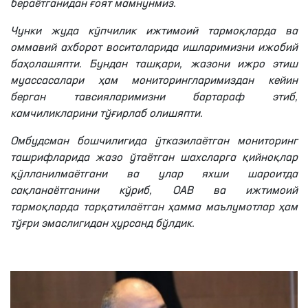
бераётганидан ғоят мамнунмиз.
Чунки жуда кўпчилик ижтимоий тармоқларда ва
оммавий ахборот воситаларида ишларимизни ижобий
баҳолашяпти. Бундан ташқари, жазони ижро этиш
муассасалари ҳам мониторингларимиздан кейин
берган тавсияларимизни бартараф этиб,
камчиликларини тўғирлаб олишяпти.
Омбудсман бошчилигида ўтказилаётган мониторинг
ташрифларида жазо ўтаётган шахсларга қийноқлар
қўлланилмаётгани ва улар яхши шароитда
сақланаётганини кўриб, ОАВ ва ижтимоий
тармоқларда тарқатилаётган ҳамма маълумотлар ҳам
тўғри эмаслигидан ҳурсанд бўлдик.