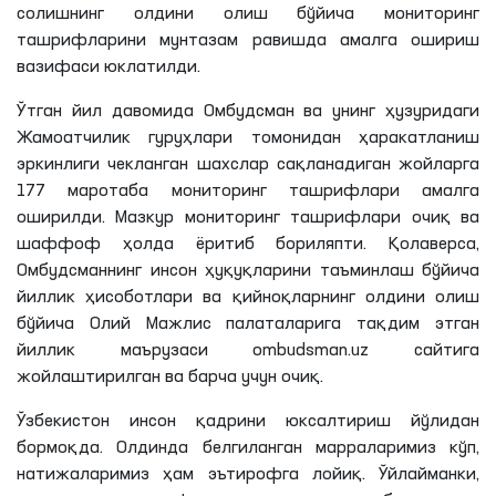
солишнинг олдини олиш бўйича мониторинг
ташрифларини мунтазам равишда амалга ошириш
вазифаси юклатилди.
Ўтган йил давомида Омбудсман ва унинг ҳузуридаги
Жамоатчилик гуруҳлари томонидан ҳаракатланиш
эркинлиги чекланган шахслар сақланадиган жойларга
177 маротаба мониторинг ташрифлари амалга
оширилди. Мазкур мониторинг ташрифлари очиқ ва
шаффоф ҳолда ёритиб бориляпти. Қолаверса,
Омбудсманнинг инсон ҳуқуқларини таъминлаш бўйича
йиллик ҳисоботлари ва қийноқларнинг олдини олиш
бўйича Олий Мажлис палаталарига тақдим этган
йиллик маърузаси ombudsman.uz сайтига
жойлаштирилган ва барча учун очиқ.
Ўзбекистон инсон қадрини юксалтириш йўлидан
бормоқда. Олдинда белгиланган марраларимиз кўп,
натижаларимиз ҳам эътирофга лойиқ. Ўйлайманки,