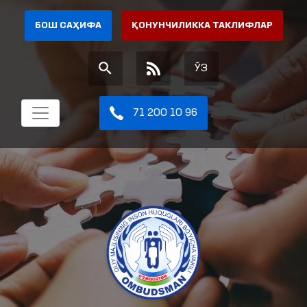
БОШ САҲИФА
ҚОНУНЧИЛИККА ТАКЛИФЛАР
ЎЗ
71 200 10 96