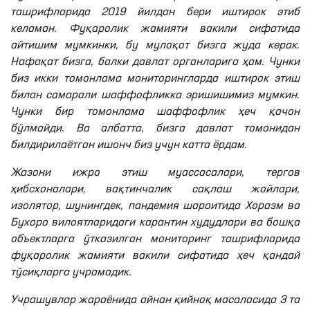
ташрифларида 2019 йилдан бери иштирок этиб
келаман. Фуқаролик жамияти вакили сифатида
айтишим мумкинки, бу мулоқот бизга жуда керак.
Нафақат бизга, балки давлат органларига ҳам. Чунки
биз икки томонлама мониторингларда иштирок этиш
билан самарали шаффофликка эришишимиз мумкин.
Чунки бир томонлама шаффофлик ҳеч қачон
бўлмайди. Ва албатта, бизга давлат томонидан
билдирилаётган ишонч биз учун катта ёрдам.
Жазони ижро этиш муассасалари, тергов
ҳибсхоналари, вақтинчалик сақлаш жойлари,
изолятор, шунингдек, пандемия шароитида Хоразм ва
Бухоро вилоятларидаги карантин худудлари ва бошқа
объектларга ўтказилган мониторинг ташрифларида
фуқаролик жамияти вакили сифатида ҳеч қандай
тўсиқларга учрамадик.
Учрашувлар жараёнида айнан қийноқ масаласида 3 та