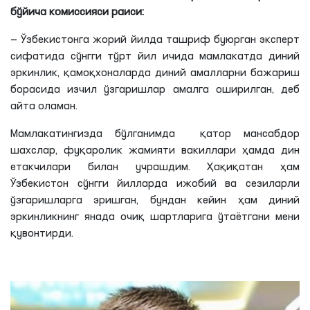
бўйича комиссияси раиси:
— Ўзбекистонга жорий йилда ташриф буюрган эксперт
сифатида сўнгги тўрт йил ичида мамлакатда диний
эркинлик, қамоқхоналарда диний амалларни бажариш
борасида изчил ўзгаришлар амалга оширилган, деб
айта оламан.
Мамлакатингизда бўлганимда қатор мансабдор
шахслар, фуқаролик жамияти вакиллари ҳамда дин
етакчилари билан учрашдим. Ҳақиқатан ҳам
Ўзбекистон сўнгги йилларда ижобий ва сезиларли
ўзгаришларга эришган, бундан кейин ҳам диний
эркинликнинг янада очиқ шартларига ўтаётгани мени
қувонтирди.