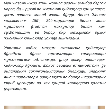
Мен жазони ижро этиш жойида асосий эътибор берган
нарса, бу
—
руҳий ва жисмоний қийноқлар қай ҳолатда,
деган саволга жавоб излаш бўлди. Айнан Жиноят
кодексининг 159-, 244-моддалари билан жазо
муддатини ўтаётган маҳкумлар билан ҳам
суҳбатлашдим ва бирор бир маҳкумдан руҳий
жисмоний қийноқлар ҳақида эшитмадим.
Ўзимнинг собиқ маҳкум эканлигим, қийноқлар
бўлаётган бўлса тортинмасдан гапиришлари
мумкинлигини айтганимда, улар ҳозир аввалгидек
қийноқлар йўқлиги, фақат озодлик етишмаётгани, ўз
оилаларини соғинганликларини билдирди. Уларнинг
яшаш шароитлари, озиқ-овқати ва бошқа шароитларни
кириб ўргандим ва ҳеч қандай қониқарсиз ҳолатни
учратмадим.