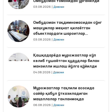
Омбудсман томонидан ўрганилди
03.08.2026
|
Давоми
Омбудсман тақдимномасидан сўнг
маҳкумлар меҳнат қилаётган
объектлардаги шароитлар
яхшиланди
03.08.2026
|
Давоми
Қашқадарёда мурожаатлар кўп
келиб тушаётган ҳудудлар билан
манзилли ишлаш йўлга қўйилди
04.08.2026
|
Давоми
Мурожаатлар таҳлили асосида
сайёр қабул ўтказиладиган
маҳаллалар танланмоқда
06.08.2026
|
Давоми