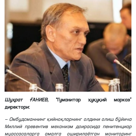
Шуҳрат ҒАНИЕВ,
“Гуманитар ҳуқуқий марказ”
директори:
— Омбудсманнинг қийноқларнинг олдини олиш бўйича
Миллий превентив механизм доирасида пенитенциар
муассасаларга амалга оширилаётган мониторинг