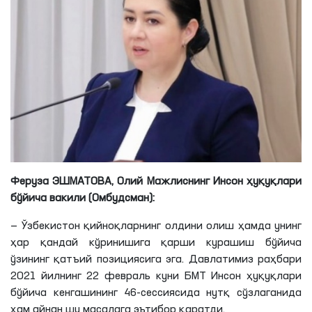
Феруза ЭШМАТОВА,
Олий Мажлиснинг Инсон ҳуқуқлари
бўйича вакили (Омбудсман):
— Ўзбекистон қийноқларнинг олдини олиш ҳамда унинг
ҳар қандай кўринишига қарши курашиш бўйича
ўзининг қатъий позициясига эга. Давлатимиз раҳбари
2021 йилнинг 22 февраль куни БМТ Инсон ҳуқуқлари
бўйича кенгашининг 46-сессиясида нутқ сўзлаганида
ҳам айнан шу масалага эътибор қаратди.