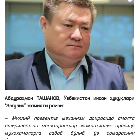
Абдураҳмон ТАШАНОВ,
Ўзбекистон инсон ҳуқуқлари
“Эзгулик” жамияти раиси:
—
Миллий превентив механизм доирасида амалга
оширилаётган мониторинглар жамоатчилик орасида
муҳокамаларга сабаб бўлиб, ўз самарасини