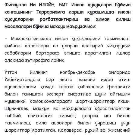
Финнуала Ни ИЛОЙН,
БМТ Инсон ҳуқуқлари бўйича
кенгашининг Терроризмга қарши курашишда инсон
ҳуқуқларини рағбатлантириш ва ҳимоя қилиш
масалалари бўйича махсус маърузачиси:
— Мамлакатингизда инсон ҳуқуқларини таъминлаш,
қийноқ ҳолатлари ва уларни келтириб чиқарувчи
сабабларни бартараф этишга қаратилган ишлар
алоҳида эътирофга лойиқ.
Ўтган йилнинг ноябрь-декабрь ойларида
Ўзбекистондаги бир нечта жазони ижро этиш
муассасалари ҳамда тергов ҳибсхонаси фаолияти
билан танишган эксперт сифатида шуни айтишим
мумкинки, қамоқхоналардаги шарт-шароитлар яхши.
Шунингдек, маҳкум ва маҳбусларга кўрсатилаётган
тиббий, психологик хизмат, уларни иш билан
таъминлаш, оила аъзолари билан учрашиш учун
шароитлар яратилган, қолаверса, руҳий ва жисмоний