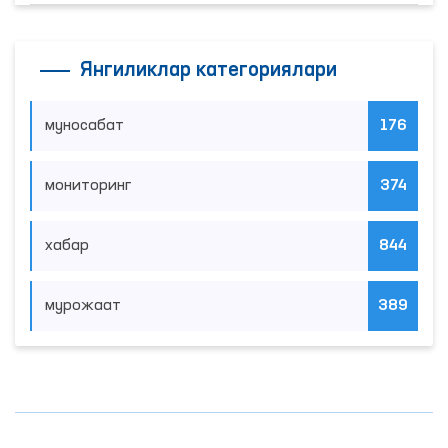
Янгиликлар категориялари
муносабат
176
мониторинг
374
хабар
844
мурожаат
389