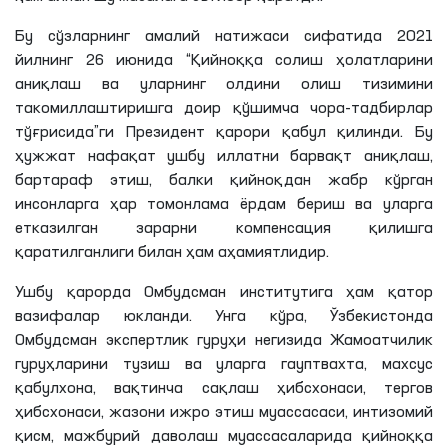
Бу сўзларнинг амалий натижаси сифатида 2021
йилнинг 26 июнида “Қийноққа солиш ҳолатларини
аниқлаш ва уларнинг олдини олиш тизимини
такомиллаштиришга доир қўшимча чора-тадбирлар
тўғрисида”ги Президент қарори қабул қилинди. Бу
ҳужжат нафақат ушбу иллатни барвақт аниқлаш,
бартараф этиш, балки қийноқдан жабр кўрган
инсонларга ҳар томонлама ёрдам бериш ва уларга
етказилган зарарни компенсация қилишга
қаратилганлиги билан ҳам аҳамиятлидир.
Ушбу қарорда Омбудсман институтига ҳам қатор
вазифалар юкланди. Унга кўра, Ўзбекистонда
Омбудсман экспертлик гуруҳи негизида Жамоатчилик
гуруҳларини тузиш ва уларга гауптвахта, махсус
қабулхона, вақтинча сақлаш ҳибсхонаси, тергов
ҳибсхонаси, жазони ижро этиш муассасаси, интизомий
қисм, мажбурий даволаш муассасаларида қийноққа