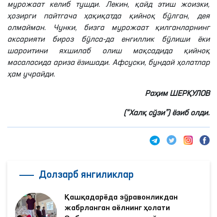
мурожаат келиб тушди. Лекин, қайд этиш жоизки,
ҳозирги пайтгача ҳақиқатда қийноқ бўлган, дея
олмайман. Чунки, бизга мурожаат қилганларнинг
аксарияти бироз бўлса-да енгиллик бўлиши ёки
шароитини яхшилаб олиш мақсадида қийноқ
масаласида ариза ёзишади. Афсуски, бундай ҳолатлар
ҳам учрайди.
Раҳим ШЕРҚУЛОВ
(“Халқ сўзи”) ёзиб олди.
Долзарб янгиликлар
Қашқадарёда зўравонликдан
жабрланган аёлнинг ҳолати