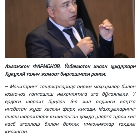
Аъзамжон ФАРМОНОВ,
Ўзбекистон инсон ҳуқуқлари
Ҳуқуқий таянч жамоат бирлашмаси раиси:
—
Мониторинг ташрифларида айрим маҳкумлар билан
юзма-юз гаплашиш имкониятига эга бўлаяпмиз. У
ердаги шароит бундан 3-4 йил олдинги вақтга
нисбатан жуда кескин фарқ қилади. Маҳкумларнинг
яшаш шароитлари яхшиланган ҳамда уларга турли хил
касб эгаллаш билан боғлиқ имкониятлар тақдим
қилинган.