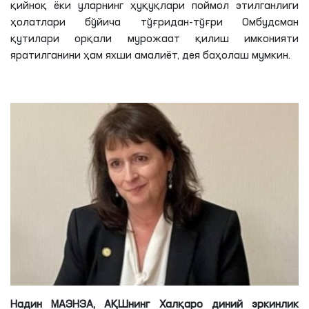
қийноқ ёки уларнинг ҳуқуқлари поймол этилганлиги
ҳолатлари бўйича тўғридан-тўғри Омбудсман
қутилари орқали мурожаат қилиш имконияти
яратилганини ҳам яхши амалиёт, дея баҳолаш мумкин.
Надин МАЭНЗА,
АҚШнинг Халқаро диний эркинлик