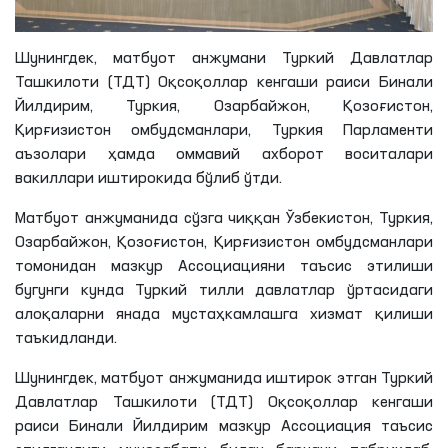
Шунингдек, матбуот анжумани Туркий Давлатлар
Ташкилоти (
ТДТ
) Оқсоқоллар кенгаши раиси
Бинали
Йилдирим, Туркия, Озарбайжон, Қозоғистон,
Қирғизистон омбудсманлари, Туркия Парламенти
аъзолари ҳамда оммавий ахборот воситалари
вакиллари иштирокида бўлиб ўтди.
Матбуот анжуманида сўзга чиққан Ўзбекистон, Туркия,
Озарбайжон, Қозоғистон, Қирғизистон омбудсманлари
томонидан мазкур Ассоциацияни таъсис этилиши
бугунги кунда Туркий тилли давлатлар ўртасидаги
алоқаларни янада мустаҳкамлашга хизмат қилиши
таъкидланди.
Шунингдек, матбуот анжуманида иштирок этган Туркий
Давлатлар Ташкилоти (
ТДТ
) Оқсоқоллар кенгаши
раиси
Бинали
Йилдирим мазкур Ассоциация таъсис