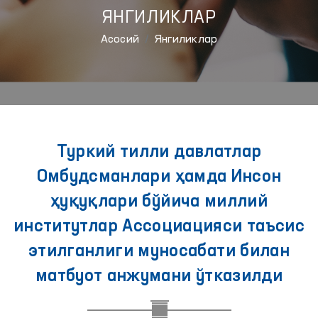
ЯНГИЛИКЛАР
Aсосий
Янгиликлар
Туркий тилли давлатлар
Омбудсманлари ҳамда Инсон
ҳуқуқлари бўйича миллий
институтлар Ассоциацияси таъсис
этилганлиги муносабати билан
матбуот анжумани ўтказилди