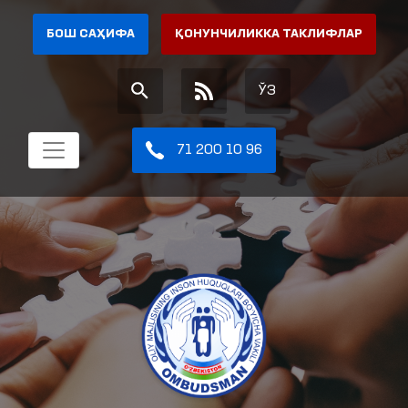
БОШ САҲИФА
ҚОНУНЧИЛИККА ТАКЛИФЛАР
ЎЗ
71 200 10 96