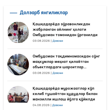
Долзарб янгиликлар
Қашқадарёда зўравонликдан
жабрланган аёлнинг ҳолати
Омбудсман томонидан ўрганилди
03.08.2026
|
Давоми
Омбудсман тақдимномасидан сўнг
маҳкумлар меҳнат қилаётган
объектлардаги шароитлар
яхшиланди
03.08.2026
|
Давоми
Қашқадарёда мурожаатлар кўп
келиб тушаётган ҳудудлар билан
манзилли ишлаш йўлга қўйилди
04.08.2026
|
Давоми