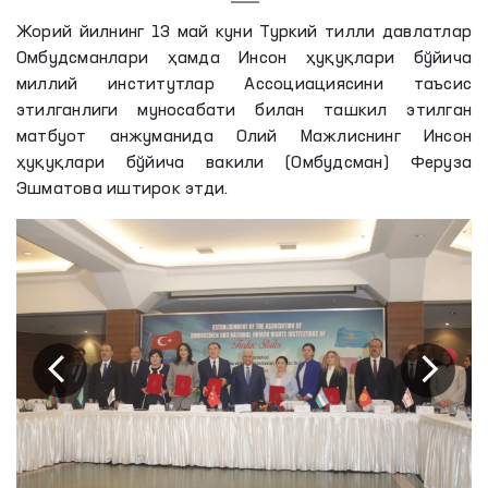
Жорий йилнинг 13 май куни Туркий тилли давлатлар
Омбудсманлари ҳамда Инсон ҳуқуқлари бўйича
миллий институтлар Ассоциациясини таъсис
этилганлиги муносабати билан ташкил этилган
матбуот анжуманида Олий Мажлиснинг Инсон
ҳуқуқлари бўйича вакили (Омбудсман) Феруза
Эшматова иштирок этди.