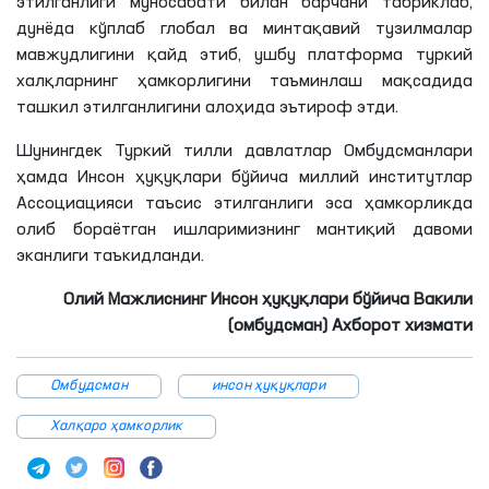
этилганлиги муносабати билан барчани табриклаб,
дунёда кўплаб глобал ва минтақавий тузилмалар
мавжудлигини қайд этиб, ушбу платформа туркий
халқларнинг ҳамкорлигини таъминлаш мақсадида
ташкил этилганлигини алоҳида эътироф этди.
Шунингдек Туркий тилли давлатлар Омбудсманлари
ҳамда Инсон ҳуқуқлари бўйича миллий институтлар
Ассоциацияси таъсис этилганлиги эса ҳамкорликда
олиб бораётган ишларимизнинг мантиқий давоми
эканлиги
таъкидланди.
Олий Мажлиснинг Инсон ҳуқуқлари бўйича Вакили
(омбудсман) Ахборот хизмати
Омбудсман
инсон ҳуқуқлари
Халқаро ҳамкорлик