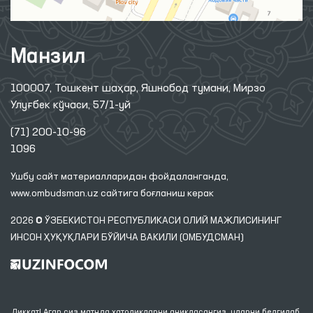
Манзил
100007, Тошкент шаҳар, Яшнобод тумани, Мирзо
Улуғбек кўчаси, 57/1-уй
(71) 200-10-96
1096
Ушбу сайт материалларидан фойдаланганда,
www.ombudsman.uz
сайтига боғланиш керак
2026 © ЎЗБЕКИСТОН РЕСПУБЛИКАСИ ОЛИЙ МАЖЛИСИНИНГ
ИНСОН ҲУҚУҚЛАРИ БЎЙИЧА ВАКИЛИ (ОМБУДСМАН)
Диққат! Агар сиз матнда хатоликларни аниқласангиз, уларни белгилаб,