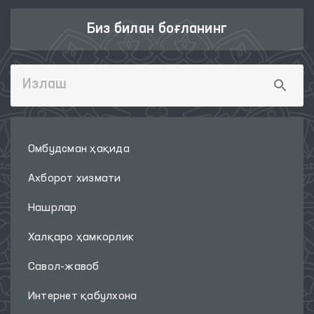
Биз билан боғланинг
Омбудсман ҳақида
Ахборот хизмати
Нашрлар
Халқаро ҳамкорлик
Савол-жавоб
Интернет қабулхона