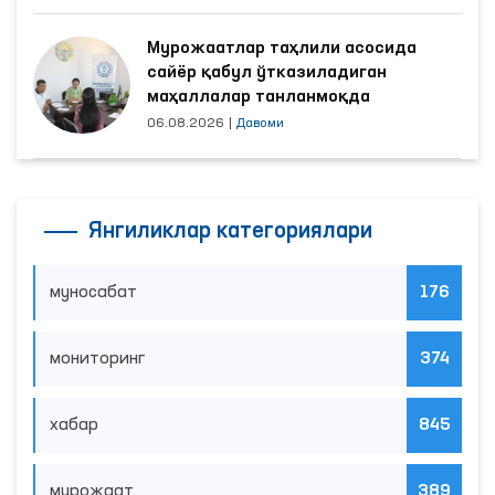
Мурожаатлар таҳлили асосида
сайёр қабул ўтказиладиган
маҳаллалар танланмоқда
06.08.2026
|
Давоми
Янгиликлар категориялари
муносабат
176
мониторинг
374
хабар
845
мурожаат
389