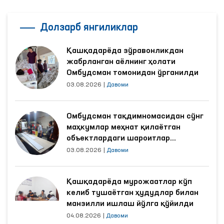
Долзарб янгиликлар
Қашқадарёда зўравонликдан
жабрланган аёлнинг ҳолати
Омбудсман томонидан ўрганилди
03.08.2026
|
Давоми
Омбудсман тақдимномасидан сўнг
маҳкумлар меҳнат қилаётган
объектлардаги шароитлар
яхшиланди
03.08.2026
|
Давоми
Қашқадарёда мурожаатлар кўп
келиб тушаётган ҳудудлар билан
манзилли ишлаш йўлга қўйилди
04.08.2026
|
Давоми