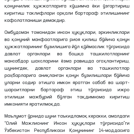
қонунчилик ҳужжатларига кўшимча ёки ўзгартириш
киритиш таклифлари орқали бартараф этилишининг
кафолатланиши демакдир.
Омбудсман томонидан инсон ҳуқуқлари, эркинликлари
ва қонуний манфаатларига риоя қилиш бўйича қонун
ҳужжатларининг бузилишига йўл қўймаслик тўғрисида
давлат органлари ва бошқа ташкилотларнинг
мансабдор шахсларини ёзма равишда огоҳлантириш,
шунингдек, давлат органлари ва ташкилотлар
раҳбарларига аниқланган қонун бузилишлари бўйича
уларни содир этишга имкон яратган сабаб ва шарт-
шароитларни бартараф этиш тўғрисида ижро
этилиши мажбурий бўлган тақдимнома киритиш
имконияти яратилмоқда.
Маълумот ўрнида шуни таъкидламоқ керакки, амалдаги
“Олий Мажлиснинг Инсон ҳуқуқлари тўғрисида”ги
Ўзбекистон Республикаси Қонунининг 14-моддасига