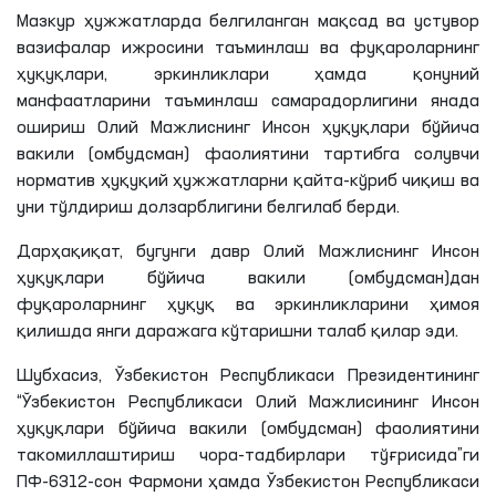
Мазкур ҳужжатларда белгиланган мақсад ва устувор
вазифалар ижросини таъминлаш ва фуқароларнинг
ҳуқуқлари, эркинликлари ҳамда қонуний
манфаатларини таъминлаш самарадорлигини янада
ошириш Олий Мажлиснинг Инсон ҳуқуқлари бўйича
вакили (омбудсман) фаолиятини тартибга солувчи
норматив ҳуқуқий ҳужжатларни қайта-кўриб чиқиш ва
уни тўлдириш долзарблигини белгилаб берди.
Дарҳақиқат, бугунги давр Олий Мажлиснинг Инсон
ҳуқуқлари бўйича вакили (омбудсман)дан
фуқароларнинг ҳуқуқ ва эркинликларини ҳимоя
қилишда янги даражага кўтаришни талаб қилар эди.
Шубхасиз, Ўзбекистон Республикаси Президентининг
“Ўзбекистон Республикаси Олий Мажлисининг Инсон
ҳуқуқлари бўйича вакили (омбудсман) фаолиятини
такомиллаштириш чора-тадбирлари тўғрисида”ги
ПФ-6312-сон Фармони ҳамда Ўзбекистон Республикаси