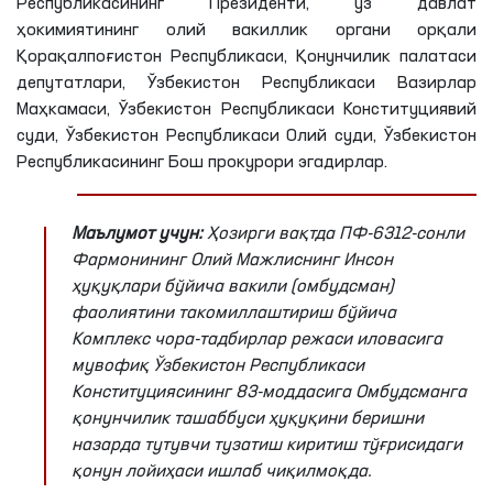
Республикасининг Президенти, ўз давлат
ҳокимиятининг олий вакиллик органи орқали
Қорақалпоғистон Республикаси, Қонунчилик палатаси
депутатлари, Ўзбекистон Республикаси Вазирлар
Маҳкамаси, Ўзбекистон Республикаси Конституциявий
суди, Ўзбекистон Республикаси Олий суди, Ўзбекистон
Республикасининг Бош прокурори эгадирлар.
Маълумот учун:
Ҳозирги вақтда ПФ-6312-сонли
Фармонининг Олий Мажлиснинг Инсон
ҳуқуқлари бўйича вакили (омбудсман)
фаолиятини такомиллаштириш бўйича
Комплекс чора-тадбирлар режаси иловасига
мувофиқ Ўзбекистон Республикаси
Конституциясининг 83-моддасига Омбудсманга
қонунчилик ташаббуси ҳуқуқини беришни
назарда тутувчи тузатиш киритиш тўғрисидаги
қонун лойиҳаси ишлаб чиқилмоқда.