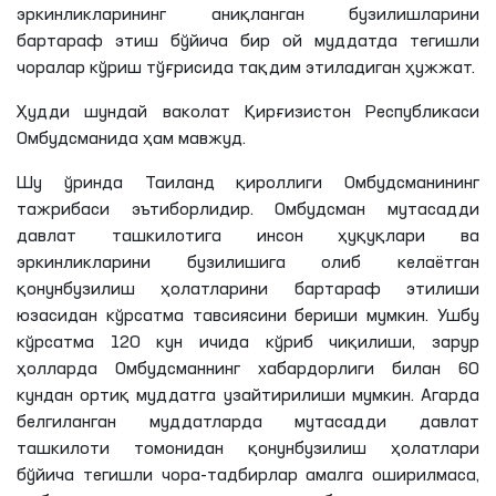
эркинликларининг аниқланган бузилишларини
бартараф этиш бўйича бир ой муддатда тегишли
чоралар кўриш тўғрисида тақдим этиладиган ҳужжат.
Ҳудди шундай ваколат Қирғизистон Республикаси
Омбудсманида ҳам мавжуд.
Шу ўринда Таиланд қироллиги Омбудсманининг
тажрибаси эътиборлидир. Омбудсман мутасадди
давлат ташкилотига инсон ҳуқуқлари ва
эркинликларини бузилишига олиб келаётган
қонунбузилиш ҳолатларини бартараф этилиши
юзасидан кўрсатма тавсиясини бериши мумкин. Ушбу
кўрсатма 120 кун ичида кўриб чиқилиши, зарур
ҳолларда Омбудсманнинг хабардорлиги билан 60
кундан ортиқ муддатга узайтирилиши мумкин. Агарда
белгиланган муддатларда мутасадди давлат
ташкилоти томонидан қонунбузилиш ҳолатлари
бўйича тегишли чора-тадбирлар амалга оширилмаса,