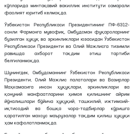
кўпларида минтақавий вакиллик институти самарали
фаолият юритиб келмоқда.
Ўзбекистон Республикаси Президентининг ПФ-6312-
сонли Фармонга мувофиқ, Омбудсман фуқароларнинг
бузилган ҳуқуқ ва эркинликлари юзасидан Ўзбекистон
Республикаси Президенти ва Олий Мажлисга тизимли
равишда ахборот тақдим этиш тартиби
белгиланмоқда.
Шунингдек, Омбудсманнинг Ўзбекистон Республикаси
Президенти, Олий Мажлис палаталари ва Вазирлар
Маҳкамасига инсон ҳуқуқлари, эркинликлари ва
қонуний манфаатларини ҳимоя қилишнинг айрим
йўналишлари бўйича ҳуқуқий, ташкилий, ижтимоий-
иқтисодий ва бошқа чора-тадбирлар кўришга
қаратилган махсус маърузалар тақдим қилиш ҳуқуқи
ҳам кафолатланмоқда.