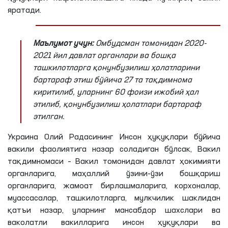
яратади.
Маълумот учун:
Омбудсман томонидан 2020-
2021 йил давлат органлари ва бошқа
ташкилотларга қонунбузилиш ҳолатларини
бартараф этиш бўйича 27 та тақдимнома
киритилиб, уларнинг 60 фоизи ижобий ҳал
этилиб, қонунбузилиш ҳолатлари бартараф
этилган.
Украина Олий Радасининг Инсон ҳуқуқлари бўйича
вакили фаолиятига назар соладиган бўлсак, Вакил
тақдимномаси – Вакил томонидан давлат ҳокимияти
органларига, маҳаллий ўзини-ўзи бошқариш
органларига, жамоат бирлашмаларига, корхоналар,
муассасалар, ташкилотларга, мулкчилик шаклидан
қатъи назар, уларнинг мансабдор шахслари ва
ваколатли вакилларига инсон ҳуқуқлари ва