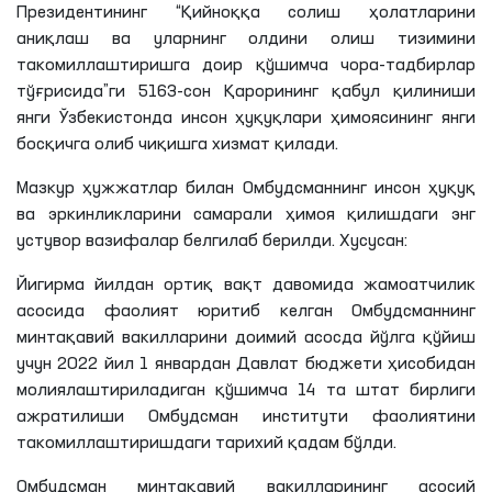
Президентининг “Қийноққа солиш ҳолатларини
аниқлаш ва уларнинг олдини олиш тизимини
такомиллаштиришга доир қўшимча чора-тадбирлар
тўғрисида”ги 5163-сон Қарорининг қабул қилиниши
янги Ўзбекистонда инсон ҳуқуқлари ҳимоясининг янги
босқичга олиб чиқишга хизмат қилади.
Мазкур ҳужжатлар билан Омбудсманнинг инсон ҳуқуқ
ва эркинликларини самарали ҳимоя қилишдаги энг
устувор вазифалар белгилаб берилди. Хусусан:
Йигирма йилдан ортиқ вақт давомида жамоатчилик
асосида фаолият юритиб келган Омбудсманнинг
минтақавий вакилларини доимий асосда йўлга қўйиш
учун 2022 йил 1 январдан Давлат бюджети ҳисобидан
молиялаштириладиган қўшимча 14 та штат бирлиги
ажратилиши Омбудсман институти фаолиятини
такомиллаштиришдаги тарихий қадам бўлди.
Омбудсман минтақавий вакилларининг асосий