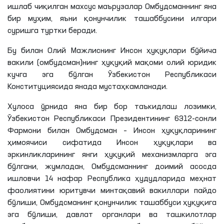
ишлаб чиқилган махсус маърузалар Омбудсманнинг яна
бир муҳим, яъни қонунчилик ташаббусини илгари
суришга туртки беради.
Бу билан Олий Мажлиснинг Инсон ҳуқуқлари бўйича
вакили (омбудсман)нинг ҳуқуқий мақоми олий юридик
кучга эга бўлган Ўзбекистон Республикаси
Конституциясида янада мустаҳкамланади.
Хулоса ўрнида яна бир бор таъкидлаш лозимки,
Ўзбекистон Республикаси Президентининг 6312-сонли
Фармони билан Омбудсман – Инсон ҳуқуқларининг
ҳимоячиси сифатида Инсон ҳуқуқлари ва
эркинликларининг янги ҳуқуқий механизмларга эга
бўлгани, жумладан, Омбудсманнинг доимий асосда
ишловчи 14 нафар Республика ҳудудларида меҳнат
фаолиятини юритувчи минтақавий вакиллари пайдо
бўлиши, Омбудсманинг қонунчилик ташаббуси ҳуқуқига
эга бўлиши, давлат органлари ва ташкилотлар