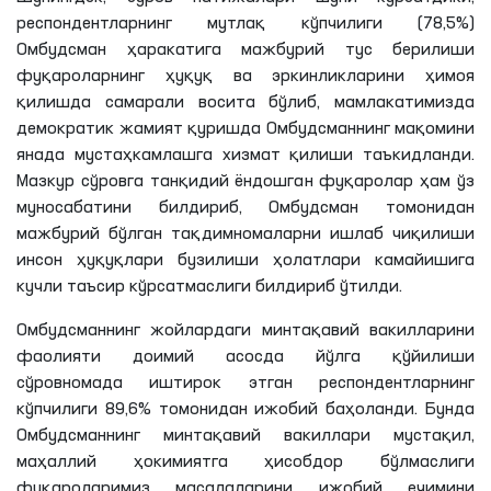
респондентларнинг мутлақ кўпчилиги (78,5%)
Омбудсман ҳаракатига мажбурий тус берилиши
фуқароларнинг ҳуқуқ ва эркинликларини ҳимоя
қилишда самарали восита бўлиб, мамлакатимизда
демократик жамият қуришда Омбудсманнинг мақомини
янада мустаҳкамлашга хизмат қилиши таъкидланди.
Мазкур сўровга танқидий ёндошган фуқаролар ҳам ўз
муносабатини билдириб, Омбудсман томонидан
мажбурий бўлган тақдимномаларни ишлаб чиқилиши
инсон ҳуқуқлари бузилиши ҳолатлари камайишига
кучли таъсир кўрсатмаслиги билдириб ўтилди.
Омбудсманнинг жойлардаги минтақавий вакилларини
фаолияти доимий асосда йўлга қўйилиши
сўровномада иштирок этган респондентларнинг
кўпчилиги 89,6% томонидан ижобий баҳоланди. Бунда
Омбудсманнинг минтақавий вакиллари мустақил,
маҳаллий ҳокимиятга ҳисобдор бўлмаслиги
фуқароларимиз масалаларини ижобий ечимини