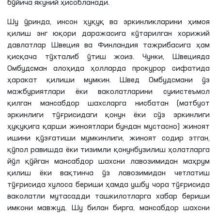
бўйича якуний ҳисобланади.
Шу ўринда, инсон ҳуқуқ ва эркинликларини ҳимоя
қилиш энг юқори даражасига кўтарилган хорижий
давлатлар Швеция ва Финландия тажрибасига ҳам
қисқача тўхталиб ўтиш жоиз. Чунки, Швецияда
Омбудсман алоҳида ҳолларда прокурор сифатида
ҳаракат қилиши мумкин. Швед Омбудсмани ўз
мажбуриятлари ёки ваколатларини суиистеъмол
қилган мансабдор шахсларга нисбатан (матбуот
эркинлиги тўғрисидаги қонун ёки сўз эркинлиги
ҳуқуқига қарши жиноятлари бундан мустасно) жиноят
ишини қўзғатиши мумкинлиги, жиноят содир этган,
қўпол равишда ёки тизимли қонунбузилиш ҳолатларга
йўл қўйган мансабдор шахсни лавозимидан маҳрум
қилиш ёки вақтинча ўз лавозимидан четлатиш
тўғрисида хулоса бериши ҳамда ушбу чора тўғрисида
ваколатли мутасадди ташкилотларга хабар бериши
имкони мавжуд. Шу билан бирга, мансабдор шахсни