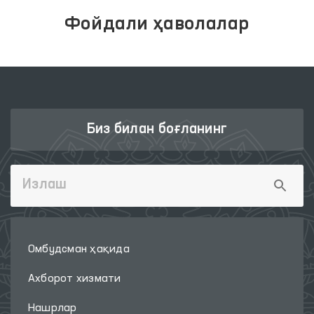
Фойдали ҳаволалар
Биз билан боғланинг
Омбудсман ҳақида
Ахборот хизмати
Нашрлар