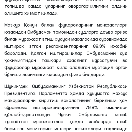
топишда ҳамда уларнинг оворагарчилигини олдини
олишига хизмат қилади.
Мазкур Қонун билан фуқароларнинг манфаатлари
юзасидан Омбудсман томонидан судларга даъво ариза
билан мурожаат этиш ҳуқуқи масаласида сўровномада
иштирок этган респондентларнинг 89,3% ижобий
баҳолади. Қолган иштирокчилар Омбудсманни суд
ҳокимиятидан ташқари фаолият кўрсатувчи ва
фуқаролар мурожаат қила оладиган мустақил орган
бўлиши лозимлиги юзасидан фикр билдирди.
Шунингдек, Омбудсманнинг Ўзбекистон Республикаси
Президентига, Парламентга ҳамда ҳукуматга махсус
маърузаларни киритиш ваколатининг берилиши ҳам
сўровнома иштирокчилариннинг 79,8% томонидан
қўллаб-қувватланди. Чунки Омбудсманга келиб
тушаётган мурожаатлар ҳамда жойларда олиб
борилган мониторинг ишлари натижалари таҳлилида