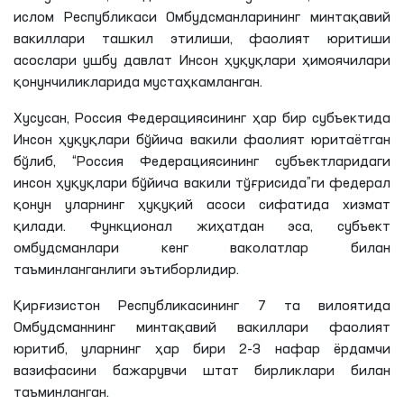
ислом Республикаси Омбудсманларининг минтақавий
вакиллари ташкил этилиши, фаолият юритиши
асослари ушбу давлат Инсон ҳуқуқлари ҳимоячилари
қонунчиликларида мустаҳкамланган.
Хусусан, Россия Федерациясининг ҳар бир субъектида
Инсон ҳуқуқлари бўйича вакили фаолият юритаётган
бўлиб, “Россия Федерациясининг субъектларидаги
инсон ҳуқуқлари бўйича вакили тўғрисида”ги федерал
қонун уларнинг ҳуқуқий асоси сифатида хизмат
қилади. Функционал жиҳатдан эса, субъект
омбудсманлари кенг ваколатлар билан
таъминланганлиги эътиборлидир.
Қирғизистон Республикасининг 7 та вилоятида
Омбудсманнинг минтақавий вакиллари фаолият
юритиб, уларнинг ҳар бири 2-3 нафар ёрдамчи
вазифасини бажарувчи штат бирликлари билан
таъминланган.