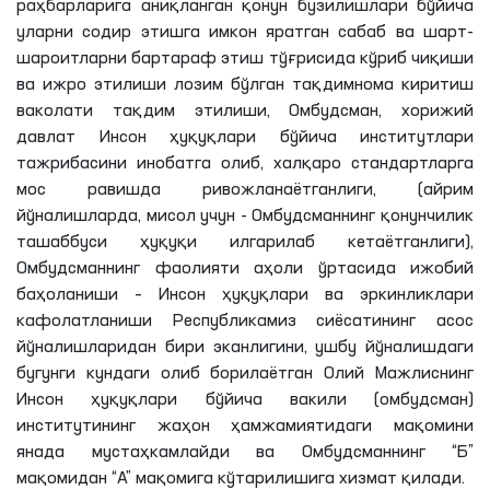
раҳбарларига аниқланган қонун бузилишлари бўйича
уларни содир этишга имкон яратган сабаб ва шарт-
шароитларни бартараф этиш тўғрисида кўриб чиқиши
ва ижро этилиши лозим бўлган тақдимнома киритиш
ваколати тақдим этилиши, Омбудсман, хорижий
давлат Инсон ҳуқуқлари бўйича институтлари
тажрибасини инобатга олиб, халқаро стандартларга
мос равишда ривожланаётганлиги, (айрим
йўналишларда, мисол учун - Омбудсманнинг қонунчилик
ташаббуси ҳуқуқи илгарилаб кетаётганлиги),
Омбудсманнинг фаолияти аҳоли ўртасида ижобий
баҳоланиши – Инсон ҳуқуқлари ва эркинликлари
кафолатланиши Республикамиз сиёсатининг асос
йўналишларидан бири эканлигини, ушбу йўналишдаги
бугунги кундаги олиб борилаётган Олий Мажлиснинг
Инсон ҳуқуқлари бўйича вакили (омбудсман)
институтининг жаҳон ҳамжамиятидаги мақомини
янада мустаҳкамлайди ва Омбудсманнинг “Б”
мақомидан “А” мақомига кўтарилишига хизмат қилади.