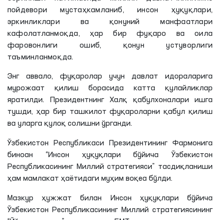
пойдевори мустаҳкамланиб, инсон ҳуқуқлари,
эркинликлари ва қонуний манфаатлари
кафолатланмоқда, ҳар бир фуқаро ва оила
фаровонлиги ошиб, қонун устуворлиги
таъминланмоқда.
Энг аввало, фуқаролар учун давлат идораларига
мурожаат қилиш борасида катта қулайликлар
яратилди. Президентнинг Халқ қабулхоналари ишга
тушди, ҳар бир ташкилот фуқароларни қабул қилиш
ва уларга қулоқ солишни ўрганди.
Ўзбекистон Республикаси Президентининг Фармонига
биноан “Инсон ҳуқуқлари бўйича Ўзбекистон
Республикасининг Миллий стратегияси” тасдиқланиши
ҳам мамлакат ҳаётидаги муҳим воқеа бўлди.
Мазкур ҳужжат билан Инсон ҳуқуқлари бўйича
Ўзбекистон Республикасининг Миллий стратегиясининг