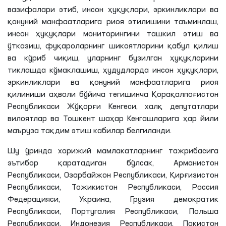
вазифалари этиб, инсон ҳуқуқлари, эркинликлари ва
қонуний манфаатларига риоя этилишини таъминлаш,
инсон ҳуқуқлари мониторингини ташкил этиш ва
ўтказиш, фуқароларнинг шикоятларини қабул қилиш
ва кўриб чиқиш, уларнинг бузилган ҳуқуқларини
тиклашда кўмаклашиш, ҳудудларда инсон ҳуқуқлари,
эркинликлари ва қонуний манфаатларига риоя
қилиниши аҳволи бўйича тегишинча Қорақалпоғистон
Республикаси Жўқорғи Кенгеси, халқ депутатлари
вилоятлар ва Тошкент шаҳар Кенгашларига ҳар йили
маъруза тақдим этиш кабилар белгиланди.
Шу ўринда хорижий мамлакатларнинг тажрибасига
эътибор қаратадиган бўлсак, Арманистон
Республикаси, Озарбайжон Республикаси, Қирғизистон
Республикаси, Тожикистон Республикаси, Россия
Федерацияси, Украина, Грузия демократик
Республикаси, Португалия Республикаси, Польша
Республикаси, Индонезия Республикаси, Покистон