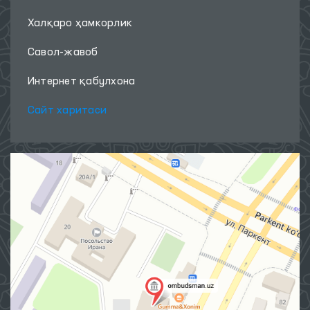
Халқаро ҳамкорлик
Савол-жавоб
Интернет қабулхона
Сайт харитаси