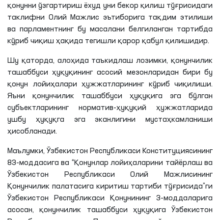
қонунни ўзгартириш ёхуд уни бекор қилиш тўғрисидаги
таклифни Олий Мажлис эътиборига тақдим этилиши
ва парламентнинг бу масалани белгиланган тартибда
кўриб чиқиш ҳақида тегишли қарор қабул қилишидир.
Шу қаторда, алоҳида таъкидлаш лозимки, қонунчилик
ташаббуси ҳуқуқининг асосий мезонларидан бири бу
қонун лойиҳалари ҳужжатларининг кўриб чиқилиши.
Яъни қонунчилик ташаббуси ҳуқуқига эга бўлган
субъектларининг норматив-ҳуқуқий ҳужжатларида
ушбу ҳуқуқга эга эканлигини мустаҳкамланиши
ҳисобланади.
Маълумки, Ўзбекистон Республикаси Конституциясининг
83-моддасига ва “Қонунлар лойиҳаларини тайёрлаш ва
Ўзбекистон Республикаси Олий Мажлисининг
Қонунчилик палатасига киритиш тартиби тўғрисида”ги
Ўзбекистон Республикаси Қонунининг 3-моддаларига
асосан, қонунчилик ташаббуси ҳуқуқига Ўзбекистон