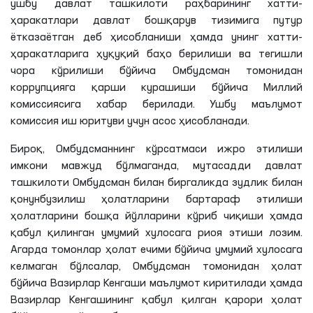
ушбу давлат ташкилоти раҳбарининг хатти-
ҳаракатлари давлат бошқарув тизимига путур
ётказаётган деб ҳисобланиши ҳамда унинг хатти-
ҳаракатларига ҳуқуқий баҳо берилиши ва тегишли
чора кўрилиши бўйича Омбудсман томонидан
коррупцияга қарши курашиши бўйича Миллий
комиссиясига хабар берилади. Ушбу маълумот
комиссия иш юритуви учун асос ҳисобланади.
Бироқ, Омбудсманнинг кўрсатмаси ижро этилиши
имкони мавжуд бўлмаганда, мутасадди давлат
ташкилоти Омбудсман билан биргаликда зудлик билан
қонунбузилиш ҳолатларини бартараф этилиши
ҳолатларини бошқа йўлларини кўриб чиқиши ҳамда
қабул қилинган умумий хулосага риоя этиши лозим.
Агарда томонлар ҳолат ечими бўйича умумий хулосага
келмаган бўлсалар, Омбудсман томонидан ҳолат
бўйича Вазирлар Кенгаши маълумот киритилади ҳамда
Вазирлар Кенгашининг қабул қилган қарори ҳолат