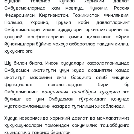
Бундай тажриба кўплаб хорижий давлат
Омбудсманларида ҳам мавжуд. Чунончи, Россия
Федерацияси, Қирғизистон, Тожикистон, Финляндия,
Польша, Украина, Грузия каби давлатларнинг
Омбудсманлари инсон ҳуқуқлари, эркинликларини ва
қонуний манфаатларини ҳимоя қилишнинг айрим
йўналишлари бўйича махсус ахборотлар тақдим қилиш
ҳуқуқига эга.
Шу билан бирга, Инсон ҳуқуқлари кафолатланишида
Омбудсман институти учун жуда аҳамиятли ҳамда
институт мақомини янги босқичга олиб чиқувчи
функционал ваколатлардан бири бу
Омбудсманнинг
қонунчилик ташаббуси ҳуқуқи
га
эга
бўлиши ва уни Омбудсман тўғрисидаги қонунда
мустаҳкамланишини назарда тутилиши ҳисобланади.
Ҳуқуқ назариясида хорижий давлат ва мамлакатимиз
ҳуқуқшунослари томонидан қонунчилик ташаббусига
қуйидагича таъриф берилган.