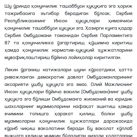
Шу ўринда қонунчилик ташаббуси ҳуқуқига эга ҳориж
тажрибасига эътибор берадиган бўлсак, Сербия
Республикасининг Инсон ҳуқуқлари ҳимоячиси
қонунчилик ташаббуси ҳуқуқи эга. Ҳозирги кунга қадар
Сербия Омбудсмани томонидан Сербия Парламентига
87 та қонунчиликка ўзгартириш, қўшимча киритиш
ҳамда қонунчилик норматив-ҳуқуқий ҳужжатларини
мувофиқлаштириш бўйича лойиҳалар киритилган.
Лекин ўрганиш натижалари шуни кўрсатдики, ҳатто
ривожланган демократик давлат Омбудсманларининг
аксарияти ушбу ҳуқуқга эга эмас. Олий Мажлиснинг
Инсон ҳуқуқлари бўйича вакили (Омбудсман)нинг ушбу
ҳуқуқга эга бўлиши Омбудсманга жисмоний ва юридик
шахсларнинг муаммоларини нафақат эшитиш ҳамда
ечимини топишга ҳаракат қилиш, балки ушбу
муаммоларни қонунчилик ҳужжатлари даражасида
кўриб чиқиш ваколатини беради. Бу ваколат кўплаб
вужудга келиши мумкин бўладиган низоли ҳолатларни