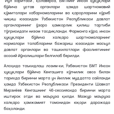
“Йўл харитаси”, қолаверса, БМТнинг инсон ҳуқуқлари
бўйича устав органлари ҳамда шартномавий
қўмиталари хабарномаларини ва қарорларини кўриб
чиқиш юзасидан Ўзбекистон Республикаси давлат
органларининг ўзаро ҳамкорлик қилиш тартиби
тўғрисидаги низом тасдиқланди. Фармонга кўра, инсон
ҳуқуқлари бўйича халқаро шартномаларнинг
нормалари талабларини бажариш юзасидан масъул
давлат органлари ва ташкилотлари фаолиятининг
асосий йўналишлари белгилаб берилди.
Алоҳида таъкидлаш лозим-ки, Ўзбекистон БМТ Инсон
ҳуқуқлари бўйича Кенгашига кўпчилик овоз билан
тарихда биринчи марта уч йиллик муддатга сайланди
ҳамда Ўзбекистон Республикаси Президенти Шавкат
Мирзиёев Кенгашнинг 46-сессиясида биринчи марта
иштирок этди ва маъруза қилди. Мазкур маъруза
халқаро ҳамжамият томонидан юқори даражада
баҳоланди.