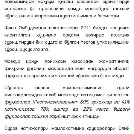
лавозимидан маҳрум қилиш юзасидан суриштирув
ишларига ўз хулосасини ҳамда мансабдор шахсни
сўроқ қилиш жараёнини кузатиш имкони берилади.
Финн Омбудсмани ваколатлари 2011-йилда қонунига
киритилган қўшимча орқали ҳозирда полиция
суриштируви ёки судгача бўлган тергов ўтказилишини
сўраш ҳуқуқига эга.
Мазкур қонун лойиҳаси юзасидан жамоатчилик
фикрини ўрганиш мақсадида минг нафардан иборат
фуқаролар орасида ижтимоий сўровнома ўтказилди.
Сўровда асосан мамлакатимизнинг турли
минтақаларидан келиб марказда истиқомат қилаётган
фуқаролар
(Респондентларнинг 59% эркаклар ва 41%
хотин-қизлар, 78% ёшлар ва 22% кекса ёшдаги
фуқаролар ташкил этди)
иштирок этишди.
Сўров натижалари мамлакатимиз фуқаролари Олий