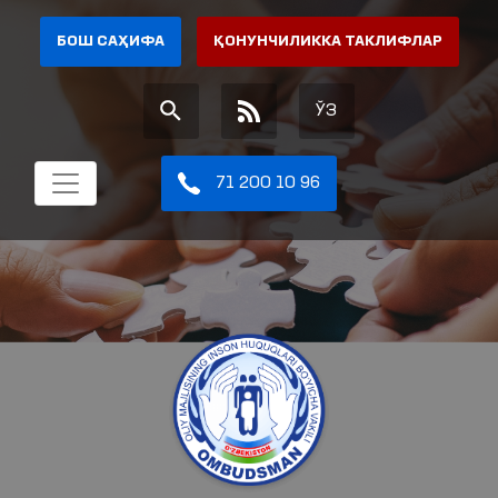
БОШ САҲИФА
ҚОНУНЧИЛИККА ТАКЛИФЛАР
ЎЗ
71 200 10 96