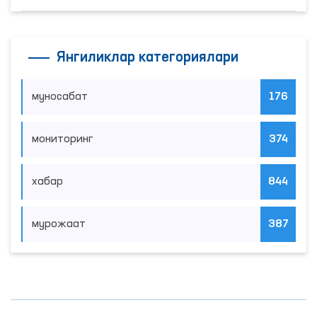
Янгиликлар категориялари
муносабат
176
мониторинг
374
хабар
844
мурожаат
387