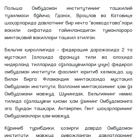
Польша Омбудсман институтининг ташкилий
тузилмаси бўйича, Гданск, Вроцлав ва Катовице
шаҳарларида давлатнинг бир нечта “воеводстава”лари
вакили сифатида тайинланадиган туманлараро
минтақавий вакиллари ташкил этилган.
Бельгия қироллигида – федерация даражасида 2 та
мустақил (алоҳида француз тили ва алоҳида
нидерланд тилларида сўзлашувчилари учун) федерал
омбудсман институти фаолият юритиб келмоқда, шу
билан бирга Фламандия минтақасида мустақил
Омбудсман институти, Валлония минтақасининг ҳам ўз
Омбудсмани мавжуд. Шунингдек, Бельгиянинг немис
тилида сўзлашувчи қисми ҳам ўзининг Омбудсманига
эга. Бундан ташқари, Антверпен, Гент шаҳарларининг
Омбудсманлари ҳам мавжуд.
Кўриниб турибдики, ҳозирги даврда Омбудсман
институти мавжуд ривожланган давлатларнинг