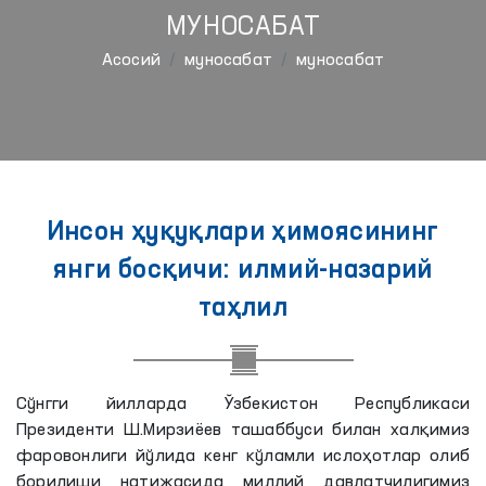
МУНОСАБАТ
Aсосий
муносабат
муносабат
Инсон ҳуқуқлари ҳимоясининг
янги босқичи: илмий-назарий
таҳлил
Сўнгги йилларда Ўзбекистон Республикаси
Президенти Ш.Мирзиёев ташаббуси билан халқимиз
фаровонлиги йўлида кенг кўламли ислоҳотлар олиб
борилиши натижасида миллий давлатчилигимиз