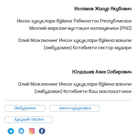
Исламов Жасур Якубович
Инсон ҳуқуқлари бўйича Ўзбекистон Республикаси
Миллий маркази мустақил изланувчиси (PhD)
Олий Мажлиснинг Инсон ҳуқуқлари бўйича вакили
(омбудсман) Котибияти сектор мудири
Юлдашев Азиз Собирович
Олий Мажлиснинг Инсон ҳуқуқлари бўйича вакили
(омбудсман) Котибияти бош маслаҳатчиси
Омбудсман
инсон ҳуқуқлари
Ҳуқуқий таҳлил