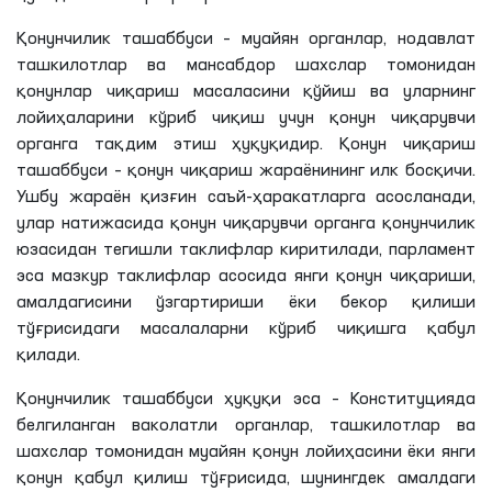
Қонунчилик ташаббуси – муайян органлар, нодавлат
ташкилотлар ва мансабдор шахслар томонидан
қонунлар чиқариш масаласини қўйиш ва уларнинг
лойиҳаларини кўриб чиқиш учун қонун чиқарувчи
органга тақдим этиш ҳуқуқидир. Қонун чиқариш
ташаббуси – қонун чиқариш жараёнининг илк босқичи.
Ушбу жараён қизғин саъй-ҳаракатларга асосланади,
улар натижасида қонун чиқарувчи органга қонунчилик
юзасидан тегишли таклифлар киритилади, парламент
эса мазкур таклифлар асосида янги қонун чиқариши,
амалдагисини ўзгартириши ёки бекор қилиши
тўғрисидаги масалаларни кўриб чиқишга қабул
қилади.
Қонунчилик ташаббуси ҳуқуқи эса – Конституцияда
белгиланган ваколатли органлар, ташкилотлар ва
шахслар томонидан муайян қонун лойиҳасини ёки янги
қонун қабул қилиш тўғрисида, шунингдек амалдаги