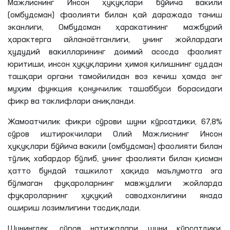
Мажлиснинг Инсон ҳуқуқлари бўйича вакили
(омбудсман) фаолияти билан қай даражада таниш
эканлиги, Омбудсман ҳаракатининг мажбурий
ҳарактерга айланаётганлиги, унинг жойлардаги
ҳудудий вакилларининг доимий асосда фаолият
юритиши, инсон ҳуқуқларини ҳимоя қилишнинг суддан
ташқари органи тамойилидан воз кечиш ҳамда энг
муҳим функция қонунчилик ташаббуси борасидаги
фикр ва таклифлари аниқланди.
Жамоатчилик фикри сўрови шуни кўрсатдики, 67,8%
сўров иштирокчилари Олий Мажлиснинг Инсон
ҳуқуқлари бўйича вакили (омбудсман) фаолияти билан
тўлиқ хабардор бўлиб, унинг фаолияти билан қисман
ҳатто бундай ташкилот ҳақида маълумотга эга
бўлмаган фуқароларнинг мавжудлиги жойларда
фуқароларнинг ҳуқуқий саводхонлигини янада
ошириш лозимлигини тасдиқлади.
Шунингдек, сўров натижалари шуни кўрсатдики,