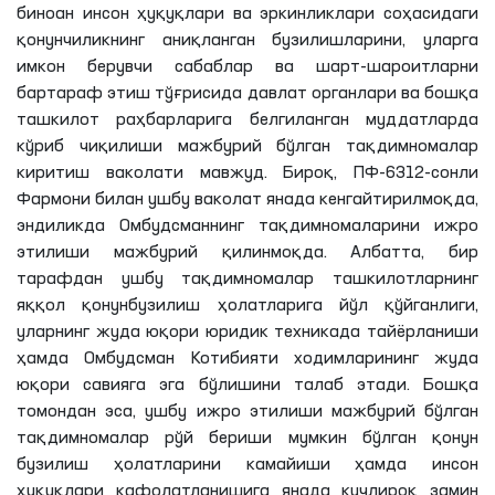
биноан инсон ҳуқуқлари ва эркинликлари соҳасидаги
қонунчиликнинг аниқланган бузилишларини, уларга
имкон берувчи сабаблар ва шарт-шароитларни
бартараф этиш тўғрисида давлат органлари ва бошқа
ташкилот раҳбарларига белгиланган муддатларда
кўриб чиқилиши мажбурий бўлган тақдимномалар
киритиш ваколати мавжуд. Бироқ, ПФ-6312-сонли
Фармони билан ушбу ваколат янада кенгайтирилмоқда,
эндиликда Омбудсманнинг тақдимномаларини ижро
этилиши мажбурий қилинмоқда. Албатта, бир
тарафдан ушбу тақдимномалар ташкилотларнинг
яққол қонунбузилиш ҳолатларига йўл қўйганлиги,
уларнинг жуда юқори юридик техникада тайёрланиши
ҳамда Омбудсман Котибияти ходимларининг жуда
юқори савияга эга бўлишини талаб этади. Бошқа
томондан эса, ушбу ижро этилиши мажбурий бўлган
тақдимномалар рўй бериши мумкин бўлган қонун
бузилиш ҳолатларини камайиши ҳамда инсон
ҳуқуқлари кафолатланишига янада кучлироқ замин