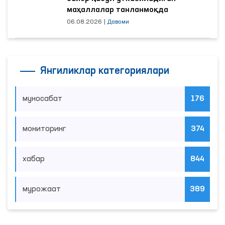
маҳаллалар танланмоқда
06.08.2026
|
Давоми
Янгиликлар категориялари
муносабат
176
мониторинг
374
хабар
844
мурожаат
389