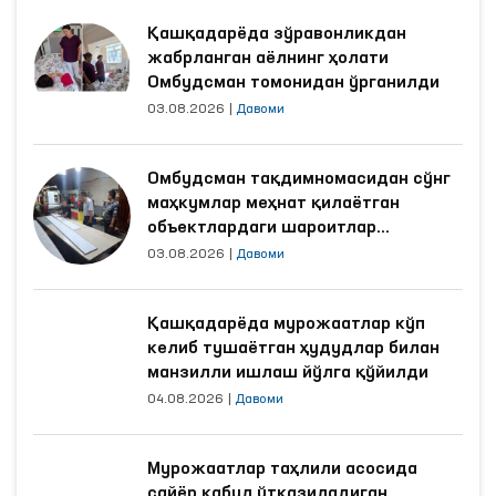
Қашқадарёда зўравонликдан
жабрланган аёлнинг ҳолати
Омбудсман томонидан ўрганилди
03.08.2026
|
Давоми
Омбудсман тақдимномасидан сўнг
маҳкумлар меҳнат қилаётган
объектлардаги шароитлар
яхшиланди
03.08.2026
|
Давоми
Қашқадарёда мурожаатлар кўп
келиб тушаётган ҳудудлар билан
манзилли ишлаш йўлга қўйилди
04.08.2026
|
Давоми
Мурожаатлар таҳлили асосида
сайёр қабул ўтказиладиган