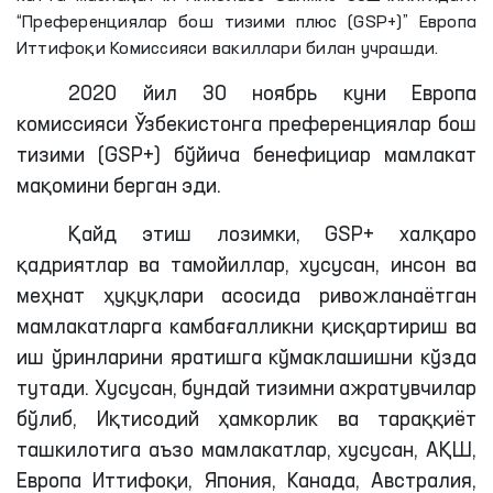
“Преференциялар бош тизими плюс (GSP+)” Европа
Иттифоқи Комиссияси вакиллари билан учрашди.
2020 йил 30 ноябрь куни Европа
комиссияси Ўзбекистонга преференциялар бош
тизими (GSP+) бўйича бенефициар мамлакат
мақомини берган эди.
Қайд этиш
лозимки
, GSP+ халқаро
қадриятлар ва тамойиллар, хусусан, инсон ва
меҳнат ҳуқуқлари асосида ривожланаётган
мамлакатларга камбағалликни қисқартириш ва
иш ўринларини яратишга кўмаклашишни кўзда
тутади. Хусусан, бундай тизимни ажратувчилар
бўлиб, Иқтисодий ҳамкорлик ва тараққиёт
ташкилотига аъзо мамлакатлар, хусусан, АҚШ,
Европа Иттифоқи, Япония, Канада, Австралия,