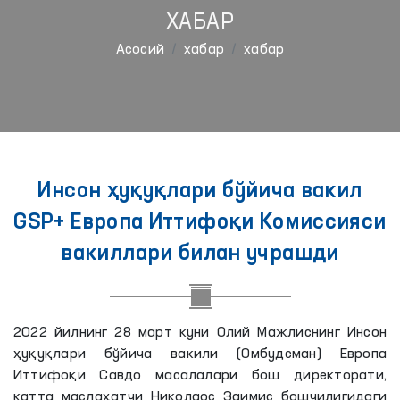
ХАБАР
Aсосий
хабар
хабар
Инсон ҳуқуқлари бўйича вакил
GSP+ Европа Иттифоқи Комиссияси
вакиллари билан учрашди
2022 йилнинг 28 март куни Олий Мажлиснинг Инсон
ҳуқуқлари бўйича вакили (Омбудсман) Европа
Иттифоқи Савдо масалалари бош директорати,
катта маслаҳатчи Николаос Заимис бошчилигидаги