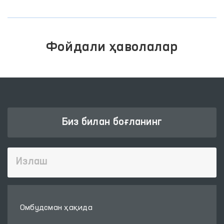
Фойдали ҳаволалар
Биз билан боғланинг
Омбудсман ҳақида