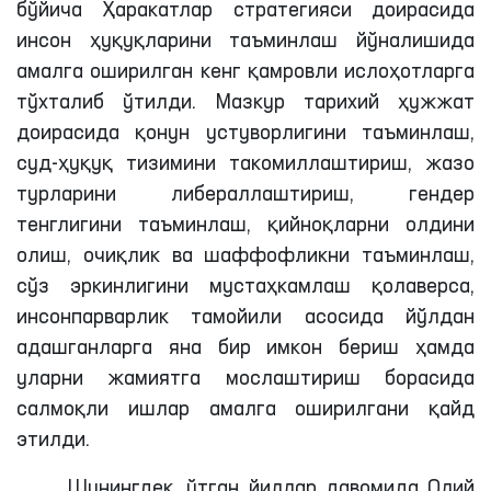
бўйича Ҳаракатлар стратегияси доирасида
инсон ҳуқуқларини таъминлаш йўналишида
амалга оширилган кенг қамровли ислоҳотларга
тўхталиб ўтилди. Мазкур тарихий ҳужжат
доирасида қонун устуворлигини таъминлаш,
суд-ҳуқуқ тизимини такомиллаштириш, жазо
турларини либераллаштириш, гендер
тенглигини таъминлаш, қийноқларни олдини
олиш, очиқлик ва шаффофликни таъминлаш,
сўз эркинлигини мустаҳкамлаш қолаверса,
инсонпарварлик тамойили асосида йўлдан
адашганларга яна бир имкон бериш ҳамда
уларни жамиятга мослаштириш борасида
салмоқли ишлар амалга оширилгани қайд
этилди.
Шунингдек, ўтган йиллар давомида Олий