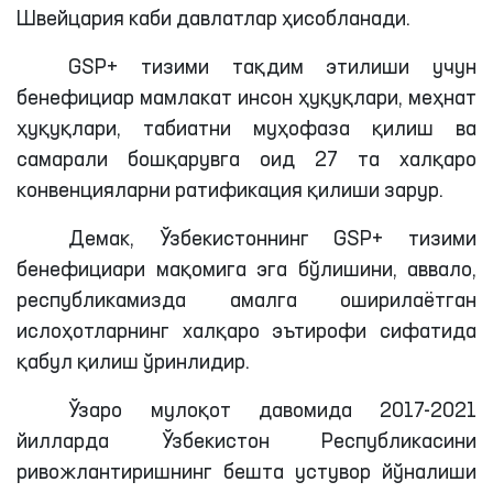
Швейцария каби давлатлар ҳисобланади.
GSP+ тизими тақдим этилиши учун
бенефициар мамлакат инсон ҳуқуқлари, меҳнат
ҳуқуқлари, табиатни муҳофаза қилиш ва
самарали бошқарувга оид 27
та
халқаро
конвенцияларни ратификация қилиши зарур.
Демак, Ўзбекистоннинг GSP+ тизими
бенефициари
мақомига эга бўлишини, аввало,
республикамизда амалга оширилаётган
ислоҳотларнинг халқаро эътирофи сифатида
қабул қилиш ўринлидир.
Ўзаро мулоқот давомида 2017-2021
йилларда Ўзбекистон Республикасини
ривожлантиришнинг
бешта
устувор йўналиши