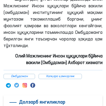
Мажлиснинг Инсон ҳуқуқлари бўйича вакили
(омбудсман) институтининг ҳуқуқий мақоми
мунтазам такомиллашиб боргани, унинг
фаолият қамрови ва ваколатлари кенгайгани,
инсон ҳуқуқларини таъминлашда Омбудсманга
берилган янги таъсирчан чоралар ҳақида ҳам
тўхталинди
.
Олий Мажлиснинг Инсон ҳуқуқлари бўйича
вакили (Омбудсман) Ахборот хизмати
Омбудсман
Халқаро ҳамкорлик
Долзарб янгиликлар