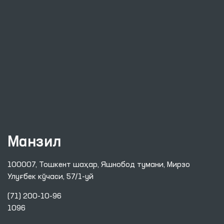
Манзил
100007, Тошкент шаҳар, Яшнобод тумани, Мирзо
Улуғбек кўчаси, 57/1-уй
(71) 200-10-96
1096