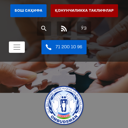
БОШ САҲИФА
ҚОНУНЧИЛИККА ТАКЛИФЛАР
ЎЗ
71 200 10 96