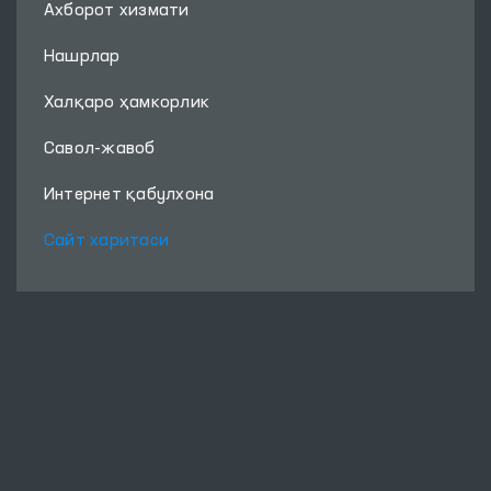
Ахборот хизмати
Нашрлар
Халқаро ҳамкорлик
Савол-жавоб
Интернет қабулхона
Сайт харитаси