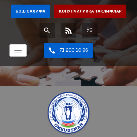
БОШ САҲИФА
ҚОНУНЧИЛИККА ТАКЛИФЛАР
ЎЗ
71 200 10 96