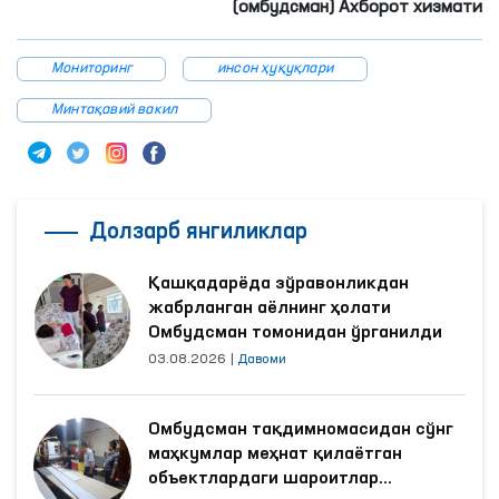
(омбудсман) Ахборот хизмати
Мониторинг
инсон ҳуқуқлари
Минтақавий вакил
Долзарб янгиликлар
Қашқадарёда зўравонликдан
жабрланган аёлнинг ҳолати
Омбудсман томонидан ўрганилди
03.08.2026
|
Давоми
Омбудсман тақдимномасидан сўнг
маҳкумлар меҳнат қилаётган
объектлардаги шароитлар