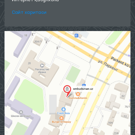
Интернет қабулхона
Сайт харитаси