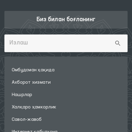
Биз билан боғланинг
Омбудсман ҳақида
Ахборот хизмати
Нашрлар
Халқаро ҳамкорлик
Савол-жавоб