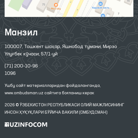
Манзил
100007, Тошкент шаҳар, Яшнобод тумани, Мирзо
Улуғбек кўчаси, 57/1-уй
(71) 200-10-96
1096
Ушбу сайт материалларидан фойдаланганда,
www.ombudsman.uz
сайтига боғланиш керак
2026 © ЎЗБЕКИСТОН РЕСПУБЛИКАСИ ОЛИЙ МАЖЛИСИНИНГ
ИНСОН ҲУҚУҚЛАРИ БЎЙИЧА ВАКИЛИ (ОМБУДСМАН)