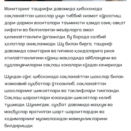
Мониторинг ташрифи давомида ҳибсхонада
сақланаётган шахслар учун тиббий хизмат кўрсатиш,
дори-дармон воситалари таъминоти ҳамда озиқ-овқат
сифати ва белгиланган меъёрларга амал
қилинаётганлиги ўрганилди, бу борада салбий
ҳолатлар аниқланмади. Шу билан бирга, ташриф
давомида санитария ва гигиена қоидаларига риоя
этилаётганлигини кўриш мақсадида айбланувчи ва
судланувчиларни сақлаш хоналари кўздан кечирилди.
Шундан сўнг, ҳибсхонада сақланаётган шахслар билан
жамоавий суҳбатлар ўтказилиб, сақланаётган
шахсларнинг шикоятлари ва таклифлари тингланди.
Сақлаш шароитлари юзасидан шикоятлар келиб
тушмади. Шунингдек, суҳбат давомида маҳкум ва
маҳбуслар яратилган шарт-шароитлардан ва
ходимларнинг муомаласидан мамнунликларини
билдиришди.