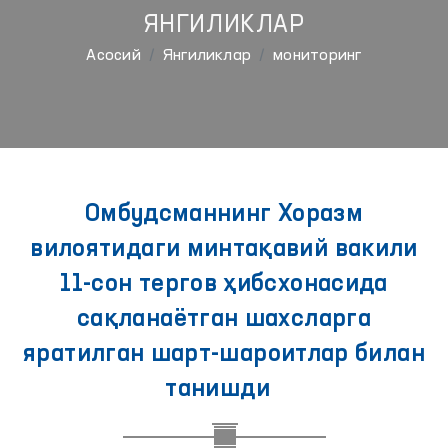
ЯНГИЛИКЛАР
Aсосий
Янгиликлар
мониторинг
Омбудсманнинг Хоразм
вилоятидаги минтақавий вакили
11-сон тергов ҳибсхонасида
сақланаётган шахсларга
яратилган шарт-шароитлар билан
танишди