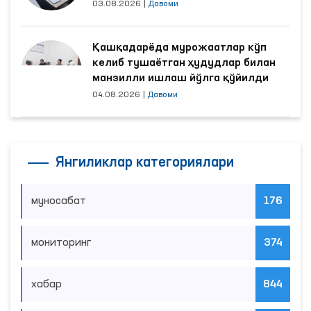
яхшиланди
03.08.2026
|
Давоми
Қашқадарёда мурожаатлар кўп
келиб тушаётган ҳудудлар билан
манзилли ишлаш йўлга қўйилди
04.08.2026
|
Давоми
Янгиликлар категориялари
муносабат
176
мониторинг
374
хабар
844