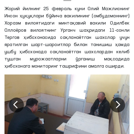
Жорий йилнинг 25 февраль куни Олий Мажлиснинг
Инсон ҳуқуқлари бўйича вакилининг (омбудсманнинг)
Хоразм вилоятидаги минтақавий вакили Одилбек
Оллоёров вилоятнинг Урганч шаҳридаги 11-сонли
Тергов ҳибсхонасида сақланаётган шахслар учун
яратилган шарт-шароитлар билан танишиш ҳамда
ушбу ҳибсхонада сақланаётган шахслардан келиб
тушган мурожаатларни ўрганиш мақсадида
ҳибсхонага мониторинг ташрифини амалга оширди.