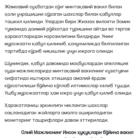
Жамоавий суҳбатдан сўнг минтақавий вакил билан
ҳоли учрашишни сўраган шахслар билан қабуллар
ташкил қилинди. Улардан бири Жиззах вилояти Зомин
туманида доимий рўйхатда туришини айтди ва тергов
ҳаракатларидан норозилигини билдирди. Унинг
мурожаати қабул қилиниб, қонунчиликда белгиланган
тартибда кўриб чиқишлик учун ижрога олинди.
Шунингдек, қабул давомида маҳбуслардан апелляция
суди мажлисларида минтақавий вакилнинг кузатувчи
сифатида иштирок этишида амалий ёрдам
кўрсатилиши бўйича кўплаб илтимослар келиб тушди.
Ушбу мурожаатлар ҳам ижро учун қабул қилиб олинди.
Ҳаракатланиш эркинлиги чекланган шахслар
сақланадиган жойларга амалга ошириладиган
мониторинг ташрифлари давом эттирилади.
Олий Мажлиснинг Инсон ҳуқуқлари бўйича вакил