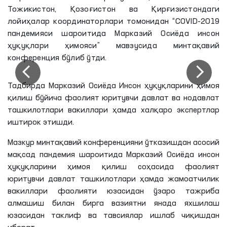
Тожикистон, Қозоғистон ва Қирғизистондаги
лойиҳалар координаторлари томонидан “COVID-2019
пандемияси шароитида Марказий Осиёда инсон
ҳуқуқлари ҳимояси” мавзусида минтақавий
конференция бўлиб ўтди.
Тадбирда Марказий Осиёда Инсон ҳуқуқларини ҳимоя
қилиш бўйича фаолият юритувчи давлат ва нодавлат
ташкилотлари вакиллари ҳамда халқаро экспертлар
иштирок этишди.
Мазкур минтақавий конференцияни ўтказишдан асосий
мақсад пандемия шароитида Марказий Осиёда инсон
ҳуқуқларини ҳимоя қилиш соҳасида фаолият
юритувчи давлат ташкилотлари ҳамда жамоатчилик
вакиллари фаолияти юзасидан ўзаро тажриба
алмашиш билан бирга вазиятни янада яхшилаш
юзасидан таклиф ва тавсиялар ишлаб чиқишдан