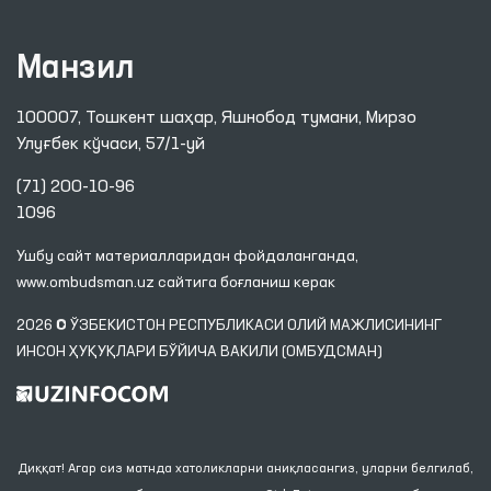
Манзил
100007, Тошкент шаҳар, Яшнобод тумани, Мирзо
Улуғбек кўчаси, 57/1-уй
(71) 200-10-96
1096
Ушбу сайт материалларидан фойдаланганда,
www.ombudsman.uz
сайтига боғланиш керак
2026 © ЎЗБЕКИСТОН РЕСПУБЛИКАСИ ОЛИЙ МАЖЛИСИНИНГ
ИНСОН ҲУҚУҚЛАРИ БЎЙИЧА ВАКИЛИ (ОМБУДСМАН)
Диққат! Агар сиз матнда хатоликларни аниқласангиз, уларни белгилаб,