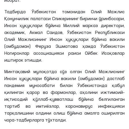
иборат.
Тадбирда Ўзбекистон томонидан Олий Мажлис
Қонунчилик палатаси Спикерининг биринчи ўринбосари,
Инсон ҳуқуқлари бўйича Миллий марказ директори,
академик, Акмал Саидов, Ўзбекистон Республикаси
Олий Мажлисининг Инсон ҳуқуқлари бўйича вакили
(омбудсман) Феруза Эшматова ҳамда Ўзбекистон
Ногиронлар ассоциацияси раиси Ойбек Исоқовлар
иштирок этишди.
Минтақавий мулоқотда сўз олган Олий Мажлиснинг
Инсон ҳуқуқлари бўйича вакили (омбудсман) дастлаб
пандемия муносабати билан Ўзбекистонда қабул
қилинган қарор ва фармонлар, аҳолини ижтимоий-
иқтисодий қўллаб-қувватлаш бўйича белгиланган
тартиб ва имтиёзлар, каронавирус инфекцияси
тарқалишини олдини олиш бўйича амалга оширилган
чора-тадбирларга тўхталди.