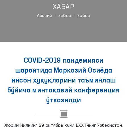
ХАБАР
Aсосий
хабар
хабар
COVID-2019 пандемияси
шароитида Марказий Осиёда
инсон ҳуқуқларини таъминлаш
бўйича минтақавий конференция
ўтказилди
Жорий йилнинг 29 октябрь куни ЕХҲТнинг Ўзбекистон,