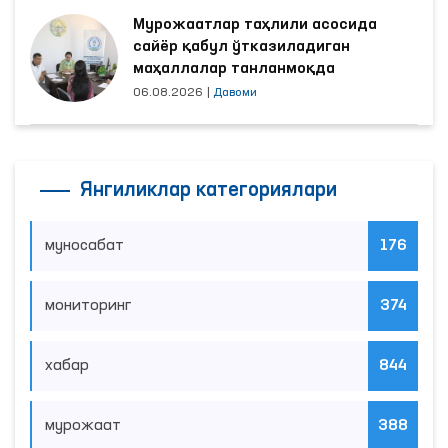
Мурожаатлар таҳлили асосида
сайёр қабул ўтказиладиган
маҳаллалар танланмоқда
06.08.2026
|
Давоми
Янгиликлар категориялари
муносабат
176
мониторинг
374
хабар
844
мурожаат
388