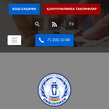
БОШ САҲИФА
ҚОНУНЧИЛИККА ТАКЛИФЛАР
ЎЗ
71 200 10 96