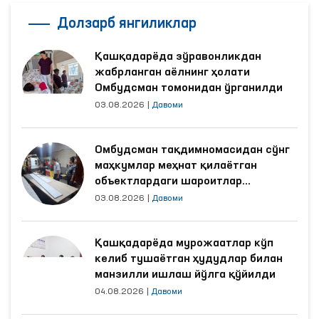
Долзарб янгиликлар
Қашқадарёда зўравонликдан
жабрланган аёлнинг ҳолати
Омбудсман томонидан ўрганилди
03.08.2026
|
Давоми
Омбудсман тақдимномасидан сўнг
маҳкумлар меҳнат қилаётган
объектлардаги шароитлар
яхшиланди
03.08.2026
|
Давоми
Қашқадарёда мурожаатлар кўп
келиб тушаётган ҳудудлар билан
манзилли ишлаш йўлга қўйилди
04.08.2026
|
Давоми