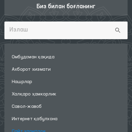
Биз билан боғланинг
Омбудсман ҳақида
Ахборот хизмати
Нашрлар
Халқаро ҳамкорлик
Савол-жавоб
Интернет қабулхона
Сайт харитаси