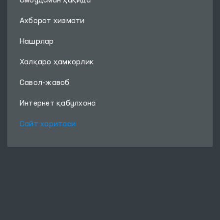
Омбудсман ҳақида
Ахборот хизмати
Нашрлар
Халқаро ҳамкорлик
Савол-жавоб
Интернет қабулхона
Сайт харитаси