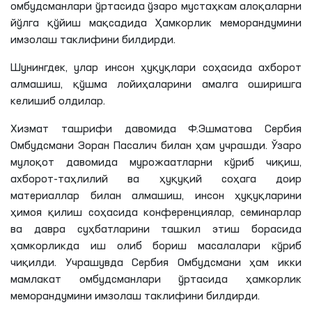
омбудсманлари ўртасида ўзаро мустаҳкам алоқаларни
йўлга қўйиш мақсадида Ҳамкорлик меморандумини
имзолаш таклифини билдирди.
Шунингдек, улар инсон ҳуқуқлари соҳасида ахборот
алмашиш, қўшма лойиҳаларини амалга оширишга
келишиб олдилар.
Хизмат ташрифи давомида Ф.Эшматова Сербия
Омбудсмани Зоран Пасалич билан ҳам учрашди. Ўзаро
мулоқот давомида мурожаатларни кўриб чиқиш,
ахборот-таҳлилий ва ҳуқуқий соҳага доир
материаллар билан алмашиш, инсон ҳуқуқларини
ҳимоя қилиш соҳасида конференциялар, семинарлар
ва давра суҳбатларини ташкил этиш борасида
ҳамкорликда иш олиб бориш масалалари кўриб
чиқилди. Учрашувда Сербия Омбудсмани ҳам икки
мамлакат омбудсманлари ўртасида ҳамкорлик
меморандумини имзолаш таклифини билдирди.