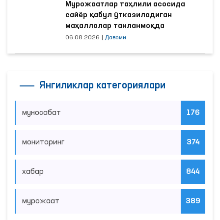
Мурожаатлар таҳлили асосида
сайёр қабул ўтказиладиган
маҳаллалар танланмоқда
06.08.2026
|
Давоми
Янгиликлар категориялари
муносабат
176
мониторинг
374
хабар
844
мурожаат
389