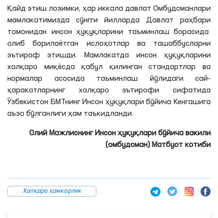
Қайд этиш лозимки, ҳар иккала давлат Омбудсманлари
мамлакатимизда сўнгги йилларда Давлат раҳбари
томонидан инсон ҳуқуқларини таъминлаш борасида
олиб борилаётган ислоҳотлар ва ташаббусларни
эътироф этишди. Мамлакатда инсон ҳуқуқларини
халқаро миқёсда қабул қилинган стандартлар ва
нормалар асосида таъминлаш йўлидаги сай-
ҳаракатларнинг халқаро эътирофи сифатида
Ўзбекистон БМТнинг Инсон ҳуқуқлари бўйича Кенгашига
аъзо бўлганлиги ҳам таъкидланди.
Олий Мажлиснинг Инсон ҳуқуқлари бўйича вакили
(омбудсман)
Матбуот котиби
Халқаро ҳамкорлик