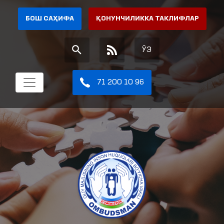
БОШ САҲИФА
ҚОНУНЧИЛИККА ТАКЛИФЛАР
ЎЗ
71 200 10 96