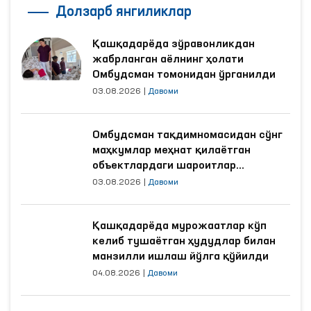
Долзарб янгиликлар
Қашқадарёда зўравонликдан
жабрланган аёлнинг ҳолати
Омбудсман томонидан ўрганилди
03.08.2026
|
Давоми
Омбудсман тақдимномасидан сўнг
маҳкумлар меҳнат қилаётган
объектлардаги шароитлар
яхшиланди
03.08.2026
|
Давоми
Қашқадарёда мурожаатлар кўп
келиб тушаётган ҳудудлар билан
манзилли ишлаш йўлга қўйилди
04.08.2026
|
Давоми