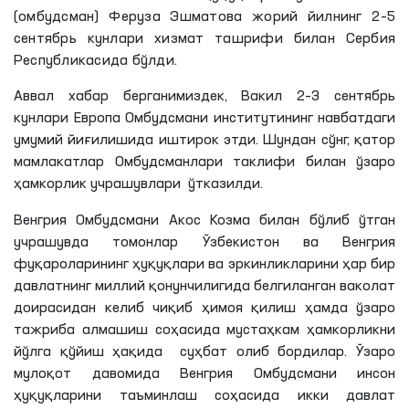
(омбудсман) Феруза Эшматова жорий йилнинг 2–5
сентябрь кунлари хизмат ташрифи билан Сербия
Республикасида бўлди.
Аввал хабар берганимиздек, Вакил 2–3 сентябрь
кунлари Европа Омбудсмани институтининг навбатдаги
умумий йиғилишида иштирок этди. Шундан сўнг, қатор
мамлакатлар Омбудсманлари таклифи билан ўзаро
ҳамкорлик учрашувлари ўтказилди.
Венгрия Омбудсмани Акос Козма билан бўлиб ўтган
учрашувда томонлар Ўзбекистон ва Венгрия
фуқароларининг ҳуқуқлари ва эркинликларини ҳар бир
давлатнинг миллий қонунчилигида белгиланган ваколат
доирасидан келиб чиқиб ҳимоя қилиш ҳамда ўзаро
тажриба алмашиш соҳасида мустаҳкам ҳамкорликни
йўлга қўйиш ҳақида суҳбат олиб бордилар. Ўзаро
мулоқот давомида Венгрия Омбудсмани инсон
ҳуқуқларини таъминлаш соҳасида икки давлат