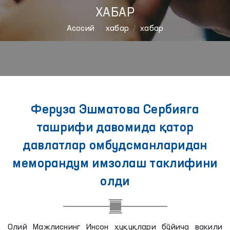
ХАБАР
Aсосий
хабар
хабар
Феруза Эшматова Сербияга
ташрифи давомида қатор
давлатлар омбудсманларидан
меморандум имзолаш таклифини
олди
Олий Мажлиснинг Инсон ҳуқуқлари бўйича вакили