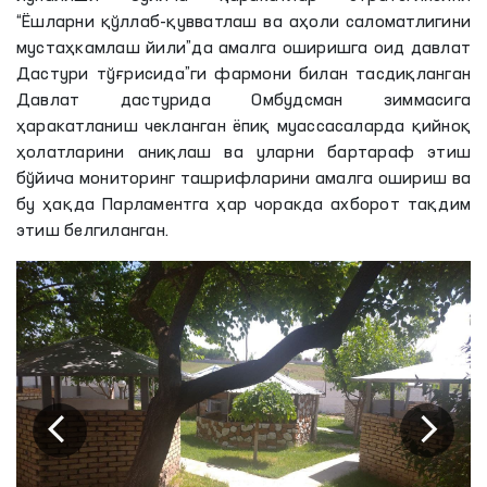
“Ёшларни қўллаб-қувватлаш ва аҳоли саломатлигини
мустаҳкамлаш йили”да амалга оширишга оид давлат
Дастури тўғрисида”ги фармони билан тасдиқланган
Давлат дастурида Омбудсман зиммасига
ҳаракатланиш чекланган ёпиқ муассасаларда қийноқ
ҳолатларини аниқлаш ва уларни бартараф этиш
бўйича мониторинг ташрифларини амалга ошириш ва
бу ҳақда Парламентга ҳар чоракда ахборот тақдим
этиш белгиланган.