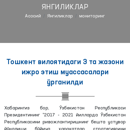
ЯНГИЛИКЛАР
Aсосий
Янгиликлар
мониторинг
Тошкент вилоятидаги 3 та жазони
ижро этиш муассасалари
ўрганилди
Хабарингиз бор, Ўзбекистон Республикаси
Президентининг “2017 - 2021 йилларда Ўзбекистон
Республикасини ривожлантиришнинг бешта устувор
йўналиши бўйича ҳаракатлар стратегиясини