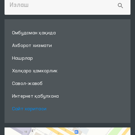
Омбудсман ҳақида
Ахборот хизмати
Нашрлар
Халқаро ҳамкорлик
Савол-жавоб
Интернет қабулхона
Сайт харитаси