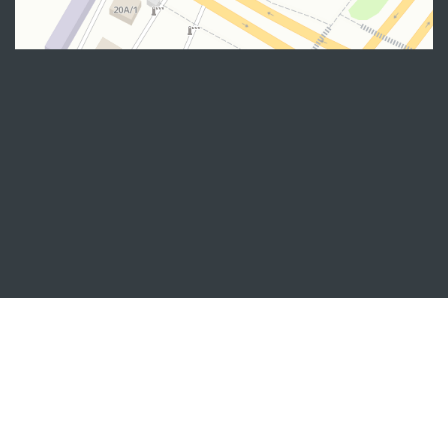
Манзил