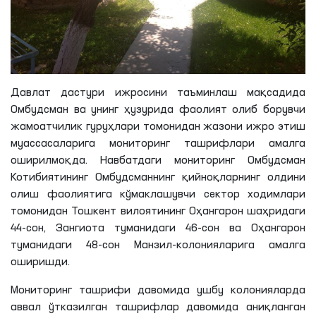
Давлат дастури ижросини таъминлаш мақсадида
Омбудсман ва унинг ҳузурида фаолият олиб борувчи
жамоатчилик гуруҳлари томонидан жазони ижро этиш
муассасаларига мониторинг ташрифлари амалга
оширилмоқда. Навбатдаги мониторинг Омбудсман
Котибиятининг Омбудсманнинг қийноқларнинг олдини
олиш фаолиятига кўмаклашувчи сектор ходимлари
томонидан Тошкент вилоятининг Оҳангарон шаҳридаги
44-сон, Зангиота туманидаги 46-сон ва Оҳангарон
туманидаги 48-сон Манзил-колонияларига амалга
оширишди.
Мониторинг ташрифи давомида ушбу колонияларда
аввал ўтказилган ташрифлар давомида аниқланган