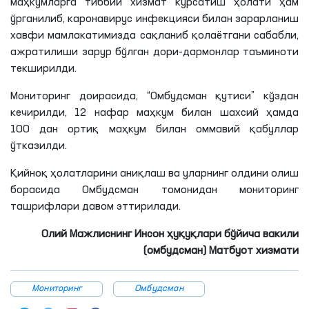
маҳкумларга тиббий хизмат кўрсатиш ҳолати ҳам
ўрганилиб, каронавирус инфекцияси билан зарарланиш
хавфи мамлакатимизда сақланиб қолаётгани сабабли,
ажратилиши зарур бўлган дори-дармонлар таъминоти
текширилди.
Мониторинг доирасида, “Омбудсман қутиси” кўздан
кечирилди, 12 нафар маҳкум билан шахсий ҳамда
100 дан ортиқ маҳкум билан оммавий қабуллар
ўтказилди.
Қийноқ ҳолатларини аниқлаш ва уларнинг олдини олиш
борасида Омбудсман томонидан мониторинг
ташрифлари давом эттирилади.
Олий Мажлиснинг Инсон ҳуқуқлари бўйича вакили
(омбудсман) Матбуот хизмати
Мониторинг
Омбудсман