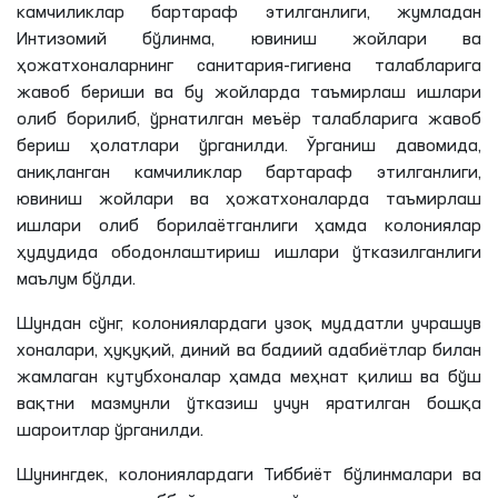
камчиликлар бартараф этилганлиги, жумладан
Интизомий бўлинма, ювиниш жойлари ва
ҳожатхоналарнинг санитария-гигиена талабларига
жавоб бериши ва бу жойларда таъмирлаш ишлари
олиб борилиб, ўрнатилган меъёр талабларига жавоб
бериш ҳолатлари ўрганилди. Ўрганиш давомида,
аниқланган камчиликлар бартараф этилганлиги,
ювиниш жойлари ва ҳожатхоналарда таъмирлаш
ишлари олиб борилаётганлиги ҳамда колониялар
ҳудудида ободонлаштириш ишлари ўтказилганлиги
маълум бўлди.
Шундан сўнг, колониялардаги узоқ муддатли учрашув
хоналари, ҳуқуқий, диний ва бадиий адабиётлар билан
жамлаган кутубхоналар ҳамда меҳнат қилиш ва бўш
вақтни мазмунли ўтказиш учун яратилган бошқа
шароитлар ўрганилди.
Шунингдек, колониялардаги Тиббиёт бўлинмалари ва