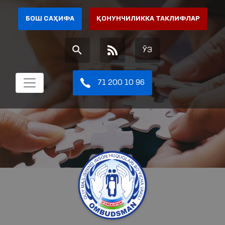
БОШ САҲИФА
ҚОНУНЧИЛИККА ТАКЛИФЛАР
ЎЗ
71 200 10 96