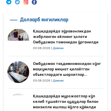
Долзарб янгиликлар
Қашқадарёда зўравонликдан
жабрланган аёлнинг ҳолати
Омбудсман томонидан ўрганилди
03.08.2026
|
Давоми
Омбудсман тақдимномасидан сўнг
маҳкумлар меҳнат қилаётган
объектлардаги шароитлар
яхшиланди
03.08.2026
|
Давоми
Қашқадарёда мурожаатлар кўп
келиб тушаётган ҳудудлар билан
манзилли ишлаш йўлга қўйилди