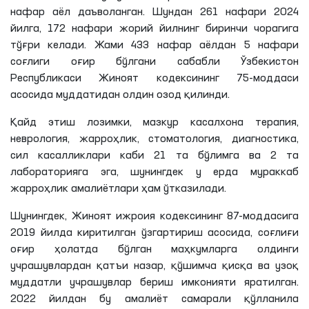
нафар аёл даъволанган. Шундан 261 нафари 2024
йилга, 172 нафари жорий йилнинг биринчи чорагига
тўғри келади. Жами 433 нафар аёлдан 5 нафари
соғлиги оғир бўлгани сабабли Ўзбекистон
Республикаси Жиноят кодексининг 75-моддаси
асосида муддатидан олдин озод қилинди.
Қайд этиш лозимки, мазкур касалхона терапия,
неврология, жарроҳлик, стоматология, диагностика,
сил касалликлари каби 21 та бўлимга ва 2 та
лабораторияга эга, шунингдек у ерда мураккаб
жарроҳлик амалиётлари ҳам ўтказилади.
Шунингдек, Жиноят ижроия кодексининг 87-моддасига
2019 йилда киритилган ўзгартириш асосида, соғлиғи
оғир ҳолатда бўлган маҳкумларга олдинги
учрашувлардан қатъи назар, қўшимча қисқа ва узоқ
муддатли учрашувлар бериш имконияти яратилган.
2022 йилдан бу амалиёт самарали қўлланила