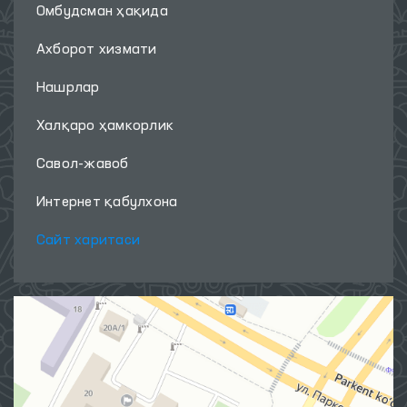
Омбудсман ҳақида
Ахборот хизмати
Нашрлар
Халқаро ҳамкорлик
Савол-жавоб
Интернет қабулхона
Сайт харитаси