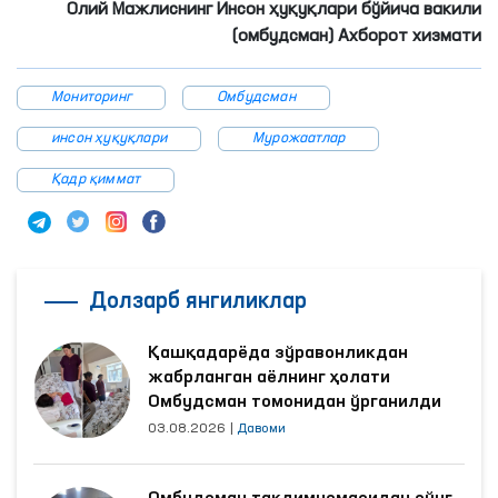
Олий Мажлиснинг Инсон ҳуқуқлари бўйича вакили
(омбудсман) Ахборот хизмати
Мониторинг
Омбудсман
инсон ҳуқуқлари
Мурожаатлар
Қадр қиммат
Долзарб янгиликлар
Қашқадарёда зўравонликдан
жабрланган аёлнинг ҳолати
Омбудсман томонидан ўрганилди
03.08.2026
|
Давоми