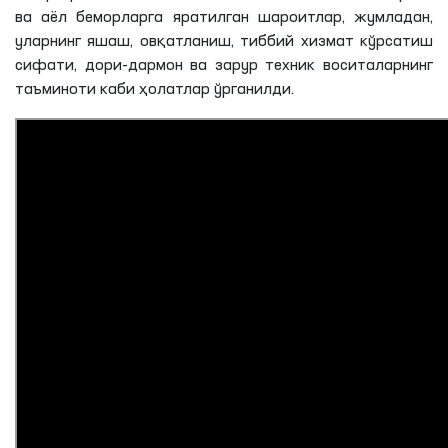
ва аёл беморларга яратилган шароитлар, жумладан,
уларнинг яшаш, овқатланиш, тиббий хизмат кўрсатиш
сифати, дори-дармон ва зарур техник воситаларнинг
таъминоти каби ҳолатлар ўрганилди.