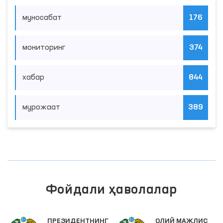
муносабат
176
мониторинг
374
хабар
844
мурожаат
389
Фойдали ҳаволалар
ПРЕЗИДЕНТНИНГ
ОЛИЙ МАЖЛИС