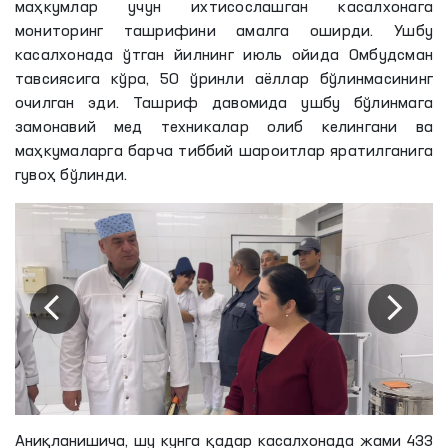
маҳкумлар учун ихтисослашган касалхонага
мониторинг ташрифини амалга оширди. Ушбу
касалхонада ўтган йилнинг июль ойида Омбудсман
тавсиясига кўра, 50 ўринли аёллар бўлинмасининг
очилган эди. Ташриф давомида ушбу бўлинмага
замонавий мед техникалар олиб келингани ва
маҳкумаларга барча тиббий шароитлар яратилганига
гувоҳ бўлинди.
Аниқланишича, шу кунга қадар касалхонада жами 433