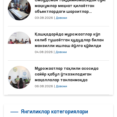
Омбудсман тақдимномасидан сўнг
маҳкумлар меҳнат қилаётган
объектлардаги шароитлар
яхшиланди
03.08.2026
|
Давоми
Қашқадарёда мурожаатлар кўп
келиб тушаётган ҳудудлар билан
манзилли ишлаш йўлга қўйилди
04.08.2026
|
Давоми
Мурожаатлар таҳлили асосида
сайёр қабул ўтказиладиган
маҳаллалар танланмоқда
06.08.2026
|
Давоми
Янгиликлар категориялари