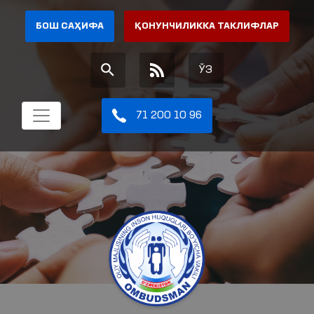
БОШ САҲИФА
ҚОНУНЧИЛИККА ТАКЛИФЛАР
ЎЗ
71 200 10 96