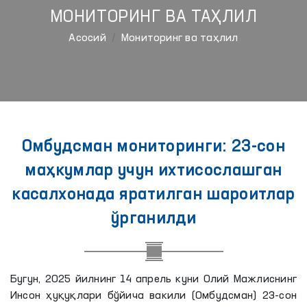
МОНИТОРИНГ ВА ТАҲЛИЛ
Aсосий
Мониторинг ва таҳлил
Омбудсман мониторинги: 23-сон
маҳкумлар учун ихтисослашган
касалхонада яратилган шароитлар
ўрганилди
Бугун, 2025 йилнинг 14 апрель куни Олий Мажлиснинг
Инсон ҳуқуқлари бўйича вакили (Омбудсман) 23-сон