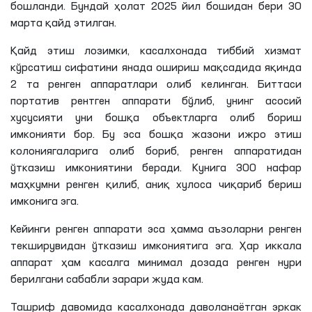
бошланди. Бундай ҳолат 2025 йил бошидан бери 30
марта қайд этилган.
Қайд этиш лозимки, касалхонада тиббий хизмат
кўрсатиш сифатини янада ошириш мақсадида яқинда
2 та ренген аппаратлари олиб келинган. Биттаси
портатив рентген аппарати бўлиб, унинг асосий
хусусияти уни бошқа объектларга олиб бориш
имконияти бор. Бу эса бошқа жазони ижро этиш
колониягаларига олиб бориб, ренген аппаратидан
ўтказиш имкониятини беради. Кунига 300 нафар
маҳкумни ренген қилиб, аниқ хулоса чиқариб бериш
имконига эга.
Кейинги ренген аппарати эса ҳамма аъзоларни ренген
текширувидан ўтказиш имкониятига эга. Ҳар иккала
аппарат ҳам касалга минимал дозада ренген нури
берилгани сабабли зарари жуда кам.
Ташриф давомида касалхонада даволанаётган эркак