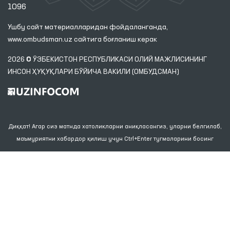
1096
Ушбу сайт материалларидан фойдаланганда,
www.ombudsman.uz
сайтига боғланиш керак
2026 © ЎЗБЕКИСТОН РЕСПУБЛИКАСИ ОЛИЙ МАЖЛИСИНИНГ
ИНСОН ҲУҚУҚЛАРИ БЎЙИЧА ВАКИЛИ (ОМБУДСМАН)
Диққат! Агар сиз матнда хатоликларни аниқласангиз, уларни белгилаб,
маъмуриятни хабардор қилиш учун Ctrl+Enter тугмаларини босинг