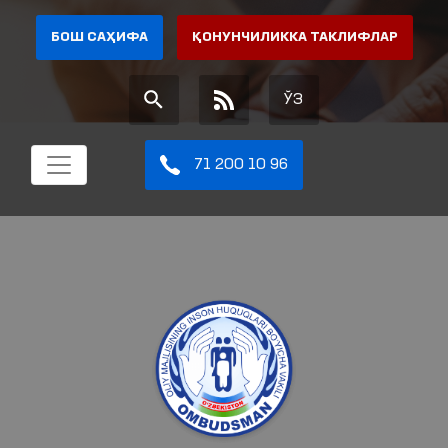
БОШ САҲИФА
ҚОНУНЧИЛИККА ТАКЛИФЛАР
ЎЗ
71 200 10 96