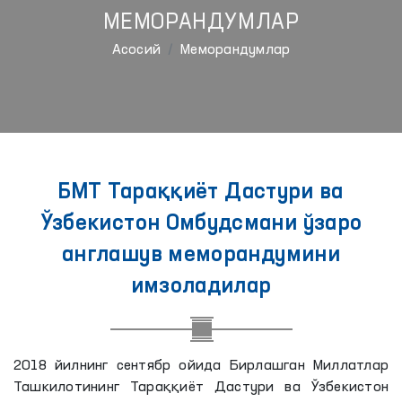
МЕМОРАНДУМЛАР
Aсосий
Меморандумлар
БМТ Тараққиёт Дастури ва
Ўзбекистон Омбудсмани ўзаро
англашув меморандумини
имзоладилар
2018 йилнинг сентябр ойида Бирлашган Миллатлар
Ташкилотининг Тараққиёт Дастури ва Ўзбекистон