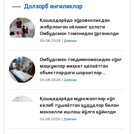
Долзарб янгиликлар
Қашқадарёда зўравонликдан
жабрланган аёлнинг ҳолати
Омбудсман томонидан ўрганилди
03.08.2026
|
Давоми
Омбудсман тақдимномасидан сўнг
маҳкумлар меҳнат қилаётган
объектлардаги шароитлар
яхшиланди
03.08.2026
|
Давоми
Қашқадарёда мурожаатлар кўп
келиб тушаётган ҳудудлар билан
манзилли ишлаш йўлга қўйилди
04.08.2026
|
Давоми