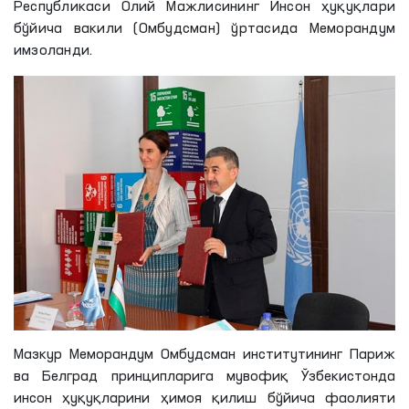
Республикаси Олий Мажлисининг Инсон ҳуқуқлари
бўйича вакили (Омбудсман) ўртасида Меморандум
имзоланди.
Мазкур Меморандум Омбудсман институтининг Париж
ва Белград принципларига мувофиқ Ўзбекистонда
инсон ҳуқуқларини ҳимоя қилиш бўйича фаолияти