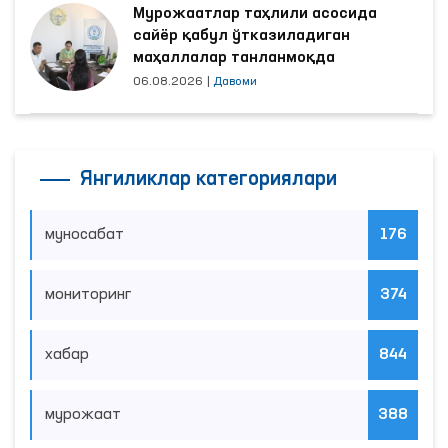
Мурожаатлар таҳлили асосида
сайёр қабул ўтказиладиган
маҳаллалар танланмоқда
06.08.2026
|
Давоми
Янгиликлар категориялари
муносабат
176
мониторинг
374
хабар
844
мурожаат
388