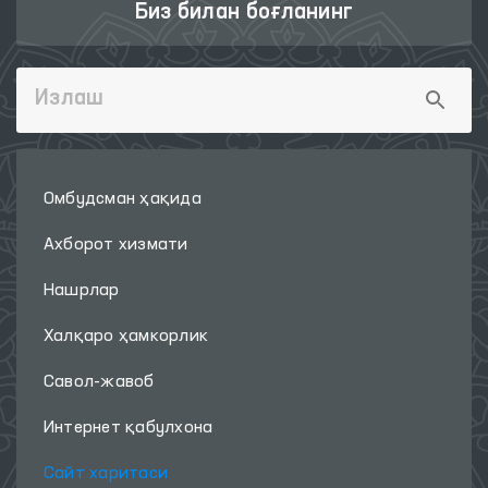
Биз билан боғланинг
Омбудсман ҳақида
Ахборот хизмати
Нашрлар
Халқаро ҳамкорлик
Савол-жавоб
Интернет қабулхона
Сайт харитаси