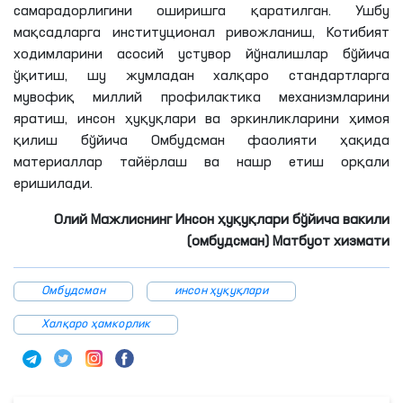
самарадорлигини оширишга қаратилган. Ушбу
мақсадларга институционал ривожланиш, Котибият
ходимларини асосий устувор йўналишлар бўйича
ўқитиш, шу жумладан халқаро стандартларга
мувофиқ миллий профилактика механизмларини
яратиш, инсон ҳуқуқлари ва эркинликларини ҳимоя
қилиш бўйича Омбудсман фаолияти ҳақида
материаллар тайёрлаш ва нашр етиш орқали
еришилади.
Олий Мажлиснинг Инсон ҳуқуқлари бўйича вакили
(омбудсман) Матбуот хизмати
Омбудсман
инсон ҳуқуқлари
Халқаро ҳамкорлик