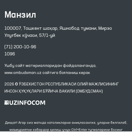
Манзил
100007, Тошкент шаҳар, Яшнобод тумани, Мирзо
Улуғбек кўчаси, 57/1-уй
(71) 200-10-96
1096
Ушбу сайт материалларидан фойдаланганда,
www.ombudsman.uz
сайтига боғланиш керак
2026 © ЎЗБЕКИСТОН РЕСПУБЛИКАСИ ОЛИЙ МАЖЛИСИНИНГ
ИНСОН ҲУҚУҚЛАРИ БЎЙИЧА ВАКИЛИ (ОМБУДСМАН)
Диққат! Агар сиз матнда хатоликларни аниқласангиз, уларни белгилаб,
маъмуриятни хабардор қилиш учун Ctrl+Enter тугмаларини босинг