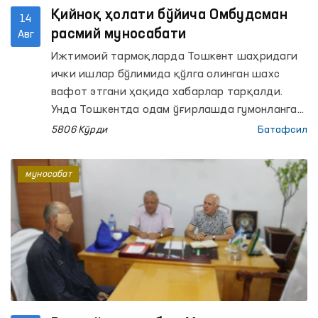
Қийноқ ҳолати бўйича Омбудсман
14
расмий муносабати
Авг
Ижтимоий тармоқларда Тошкент шаҳридаги
ички ишлар бўлимида қўлга олинган шахс
вафот этгани ҳақида хабарлар тарқалди.
Унда Тошкентда одам ўғирлашда гумонланган
2 шахс ушлангани ва улардан бири вафот
5806 Кўрди
Батафсил
этгани айтилмоқда.
муносабат