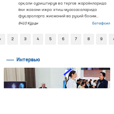
орқали суриштирув ва тергов жараёнларида
ёки жазони ижро этиш муассасаларида
фуқароларга жисмоний ва руҳий босим
ўтказиш, қийноққа солишга оид қатор
8410 Кўрди
Батафсил
хабарлар тарқалиб, кенг жамоатчилик
эътирозларига сабаб бўлмоқда.
Previous
«
2
3
4
5
6
7
8
9
Интервью