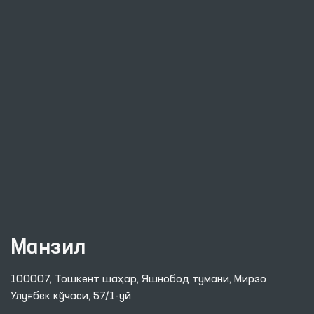
Манзил
100007, Тошкент шаҳар, Яшнобод тумани, Мирзо
Улуғбек кўчаси, 57/1-уй