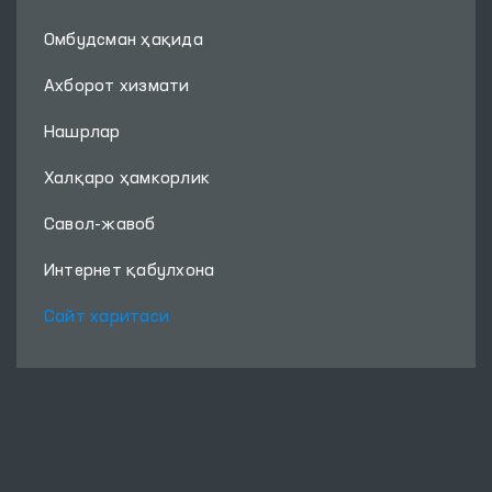
Омбудсман ҳақида
Ахборот хизмати
Нашрлар
Халқаро ҳамкорлик
Савол-жавоб
Интернет қабулхона
Сайт харитаси