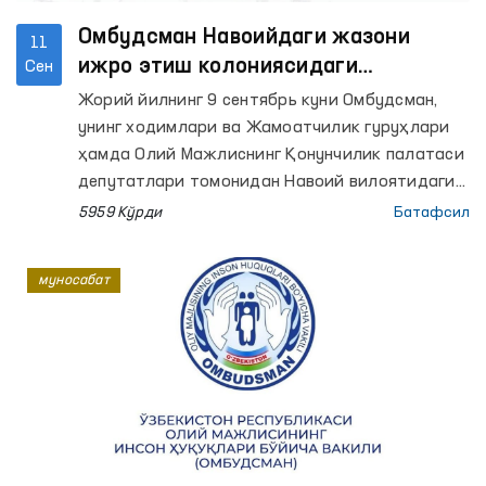
Омбудсман Навоийдаги жазони
11
ижро этиш колониясидаги
Сен
маҳкумдан мурожаат олди
Жорий йилнинг 9 сентябрь куни Омбудсман,
унинг ходимлари ва Жамоатчилик гуруҳлари
ҳамда Олий Мажлиснинг Қонунчилик палатаси
депутатлари томонидан Навоий вилоятидаги
11-сон Жазони ижро этиш колониясига амалга
5959 Кўрди
Батафсил
оширилган мониторинг ташрифи чоғида ушбу
колонияда жазо муддатини ўтаётган маҳкум
муносабат
Даулетмурат Тажимуратов билан
қонунчиликда белгиланган тартибда
учрашилиб, суҳбатлашилди.