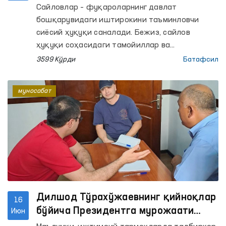
Сайловлар – фуқароларнинг давлат
бошқарувидаги иштирокини таъминловчи
сиёсий ҳуқуқи саналади. Бежиз, сайлов
ҳуқуқи соҳасидаги тамойиллар ва
стандартлар 1948 йилдаги Инсон ҳуқуқлари
3599 Кўрди
Батафсил
умумжаҳон декларациясида акс этмаган.
Қолаверса, ҳозирда эркин сайлов ташкил
муносабат
қилиниши ва ўтказилишини таъминлаш
соҳасида 20 дан ортиқ универсал ва
минтақавий халқаро шартномалар амал
қилади. Умуман олганда демократик
сайловлар фуқаролик ва сиёсий ҳуқуқларнинг
тантанаси сифатида таърифланади.
Дилшод Тўрахўжаевнинг қийноқлар
16
бўйича Президентга мурожаати
Июн
юзасидан Омбудсман расмий