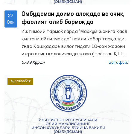
Омбудсман доимо алоқада ва очиқ
27
фаолият олиб бормоқда
Сен
Ижтимоий тармоқларда “Маҳкум жонига қасд
қилгани айтилмоқда” номли хабар тарқалди.
Унда Қашқадарё вилоятидаги 10-сон жазони
ижро этиш колониясида жазо ўтаётган Қ.Ш.
лезвия ютиш йўли билан ўз жонига қасд
5789 Кўрди
Батафсил
қилгани, Қ.Ш.нинг укасига кўра, унинг аҳволи
оғир бўлгани учун карцердан чиқарилиб,
муносабат
тиббиёт бўлимига олиб келинганлиги, ва гўёки
Омбудсман ёки ГУИН (ЖИЭД) билан алоқа
бўлганида масала ҳақида аввало уларга
хабар берилиши ва ижтимоий тармоққа
чиқарилмаслигига урғу берилган (кейинчалик
ушбу хабар жойлаштирган шахс томонидан
номаълум сабабларга кўра олиб ташланган).