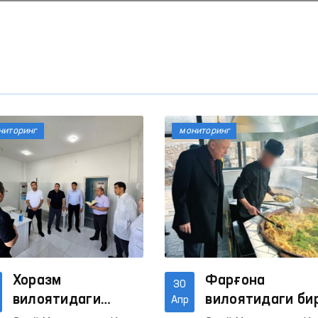
ниторинг
мониторинг
Хоразм
Фарғона
30
вилоятидаги
вилоятидаги би
Апр