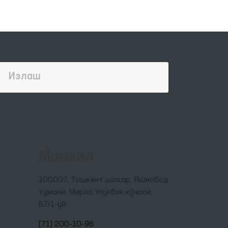
ш
ий
ун
ус
лика
н
Манзил
иёт
100007, Тошкент шаҳар, Яшнобод
тумани, Мирзо Улуғбек кўчаси,
57/1-уй
(71) 200-10-96
иги