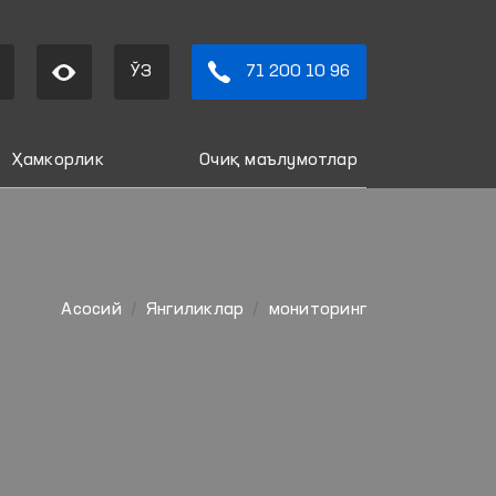
ЎЗ
71 200 10 96
Ҳамкорлик
Очиқ маълумотлар
Aсосий
Янгиликлар
мониторинг