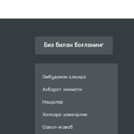
туманлараро
пунктлари, Республика
ихтисослаштирилган
наркология илмий-
амалий тиббиёт
маркази ва 1-сон
Биз билан боғланинг
Республика руҳий-асаб
касалликлари
диспансерига
мониторинг
Омбудсман ҳақида
ташрифлари амалга
оширилди.
Ахборот хизмати
Нашрлар
Халқаро ҳамкорлик
Савол-жавоб