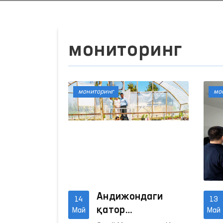
мониторинг
мониторинг
мо
Андижондаги
14
13
қатор
Май
Май