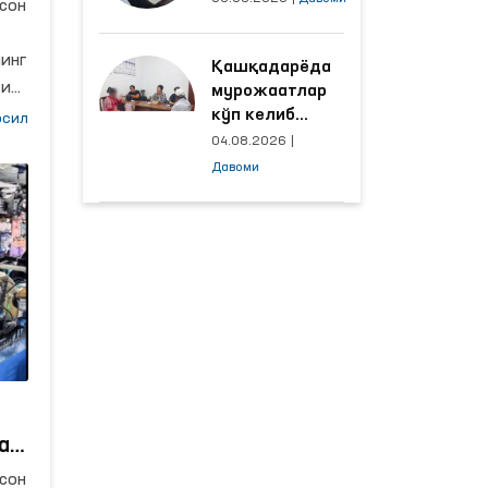
сон
объектлардаги
шароитлар
инг
Қашқадарёда
яхшиланди
ги
мурожаатлар
кўп келиб
сил
тушаётган
04.08.2026
|
ҳудудлар
Давоми
билан
манзилли
ишлаш йўлга
қўйилди
ш
ар
сон