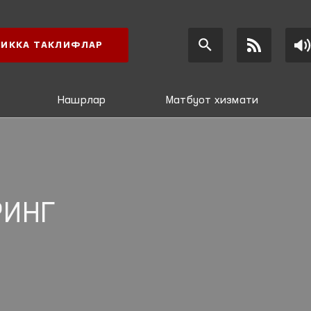
ИККА ТАКЛИФЛАР
Нашрлар
Матбуот хизмати
РИНГ