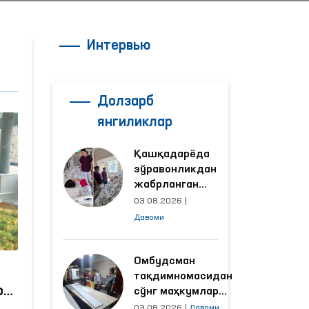
Интервью
Долзарб
янгиликлар
Қашқадарёда
зўравонликдан
жабрланган
аёлнинг ҳолати
03.08.2026
|
Омбудсман
Давоми
томонидан
ўрганилди
Омбудсман
тақдимномасидан
р
сўнг маҳкумлар
меҳнат қилаётган
03.08.2026
|
Давоми