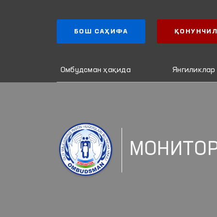
БОШ САҲИФА
ҚОНУНЧИЛ
Омбудсман ҳақида
Янгиликлар
МОНИТО