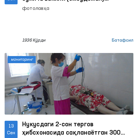
Котибияти ходимлари томонидан
фотолавҳа
Тошкент шаҳридаги “Меҳр-саховат”
уйига амалга оширилган мониторинг
ташрифидан
1936 Кўрди
Батафсил
мониторинг
Нукусдаги 2-сон тергов
13
ҳибсхонасида сақланаётган 300
Сен