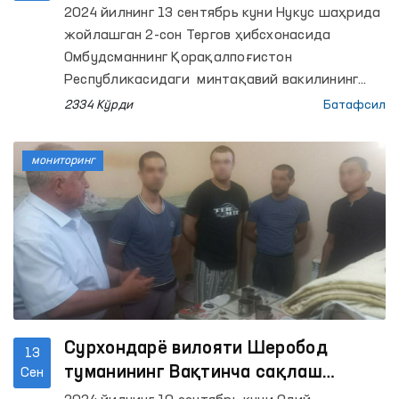
нафардан ортиқ шахслар тиббий
2024 йилнинг 13 сентябрь куни Нукус шаҳрида
кўрикдан ўтказилди
жойлашган 2-сон Тергов ҳибсхонасида
Омбудсманнинг Қорақалпоғистон
Республикасидаги минтақавий вакилининг
ташаббуси билан Қорақалпоғистон
2334 Кўрди
Батафсил
Республикаси Соғликни сақлаш вазирлиги
билан биргаликда мазкур ҳибсхонада
мониторинг
сақланаётган 300 нафардан ортиқ шахслар
учун тиббий кўрик ташкил этилди.
Сурхондарё вилояти Шеробод
13
туманининг Вақтинча сақлаш
Сен
ҳибсхонасида сақланаётган