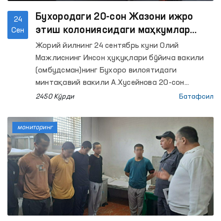
Бухородаги 20-сон Жазони ижро
24
этиш колониясидаги маҳкумлар
Сен
мурожаатлари ўрганилди
Жорий йилнинг 24 сентябрь куни Олий
Мажлиснинг Инсон ҳуқуқлари бўйича вакили
(омбудсман)нинг Бухоро вилоятидаги
минтақавий вакили А.Хусейнова 20-сон
Жазони ижро этиш колониясига мониторинг
2450 Кўрди
Батафсил
ташрифини амалга оширди.
мониторинг