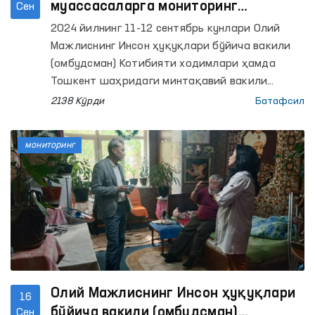
муассасаларга мониторинг
Сен
ташрифлари амалга оширилди
2024 йилнинг 11-12 сентябрь кунлари Олий
Мажлиснинг Инсон ҳуқуқлари бўйича вакили
(омбудсман) Котибияти ходимлари ҳамда
Тошкент шаҳридаги минтақавий вакили
томонидан Тошкент шаҳрида жойлашган
2138 Кўрди
Батафсил
Республика клиник руҳий касалликлар
шифохонаси, Ички ишлар органларининг
мониторинг
маъмурий қамоққа олинган шахсларни қабул
қилиш ва сақлаш учун мўлжалланган махсус
қабулхонаси, Муайян яшаш жойига эга
бўлмаган шахсларни реабилитация қилиш
маркази, “Меҳр-саховат” уйига мониторинг
ташрифларини амалга оширилди.
Олий Мажлиснинг Инсон ҳуқуқлари
16
бўйича вакили (омбудсман)
Сен