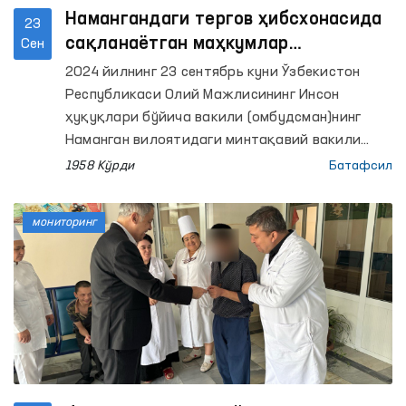
Намангандаги тергов ҳибсхонасида
23
сақланаётган маҳкумлар
Сен
мурожаатлари ўрганилди
2024 йилнинг 23 сентябрь куни Ўзбекистон
Республикаси Олий Мажлисининг Инсон
ҳуқуқлари бўйича вакили (омбудсман)нинг
Наманган вилоятидаги минтақавий вакили
Уйчи туманида жойлашган 6-сон тергов
1958 Кўрди
Батафсил
хибсхонасига мониторинг ташрифини амалга
оширди.
мониторинг