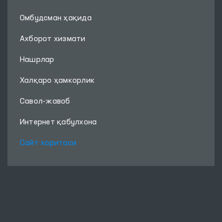
Омбудсман ҳақида
Ахборот хизмати
Нашрлар
Халқаро ҳамкорлик
Савол-жавоб
Интернет қабулхона
Сайт харитаси