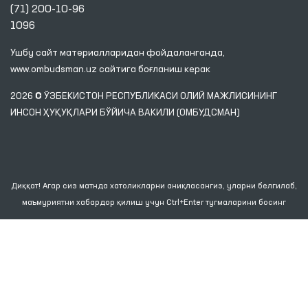
(71) 200-10-96
1096
Ушбу сайт материалларидан фойдаланганда,
www.ombudsman.uz
сайтига боғланиш керак
2026 © ЎЗБЕКИСТОН РЕСПУБЛИКАСИ ОЛИЙ МАЖЛИСИНИНГ
ИНСОН ҲУҚУҚЛАРИ БЎЙИЧА ВАКИЛИ (ОМБУДСМАН)
Диққат! Агар сиз матнда хатоликларни аниқласангиз, уларни белгилаб,
маъмуриятни хабардор қилиш учун Ctrl+Enter тугмаларини босинг