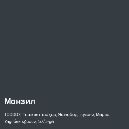
Манзил
100007, Тошкент шаҳар, Яшнобод тумани, Мирзо
Улуғбек кўчаси, 57/1-уй