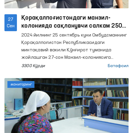
Қорақалпоғистондаги манзил-
27
колонияда сақланувчи салкам 250
Сен
нафар маҳкумга тузалиш йўлига
2024 йилнинг 25 сентябрь куни Омбудсманнинг
ўтганлиги бўйича хулоса берилди
Қорақалпоғистон Республикасидаги
минтақавий вакили Қўнғирот туманида
жойлашган 27-сон Манзил-колониясига
мониторинг ташрифини амалга ошириб,
3300 Кўрди
Батафсил
маҳкум ва маҳкумалар учун яратилган
шароитларни ўрганди.
мониторинг