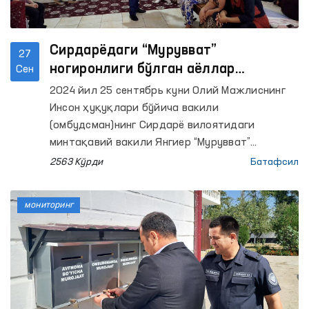
Сирдарёдаги “Мурувват”
27
ногиронлиги бўлган аёллар
Сен
интернат уйидаги шароитлар
2024 йил 25 сентябрь куни Олий Мажлиснинг
ўрганилди
Инсон ҳуқуқлари бўйича вакили
(омбудсман)нинг Сирдарё вилоятидаги
минтақавий вакили Янгиер “Мурувват”
ногиронлиги бўлган шахслар учун аёллар
2563 Кўрди
Батафсил
интернат уйига мониторинг ташрифини
амалга оширди.
мониторинг