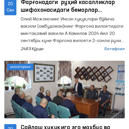
Фарғонадаги руҳий касалликлар
20
шифохонасидаги беморлар
Сен
манфаатида судга даъво ариза
Олий Мажлиснинг Инсон хуқуқлари бўйича
киритилди
вакили (омбудсман)нинг Фарғона вилоятидаги
минтақавий вакили А.Камилов 2024 йил 20
сентябрь куни Фарғона вилояти 2-сонли рухий
касалликлар шифохонасига мониторинг
2483 Кўрди
Батафсил
ташрифини амалга оширди.
мониторинг
Сайлаш ҳуқуқига эга маҳбус ва