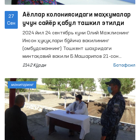
Аёллар колониясидаги маҳкумалар
27
учун сайёр қабул ташкил этилди
Сен
2024 йил 24 сентябрь куни Олий Мажлиснинг
Инсон ҳуқуқлари бўйича вакилининг
(омбудсманнинг) Тошкент шаҳридаги
минтақавий вакили Б.Машарипов 21-сон
Жазони ижро этиш колониясига мониторинг
2142 Кўрди
Батафсил
ташрифини амалга оширди.
мониторинг