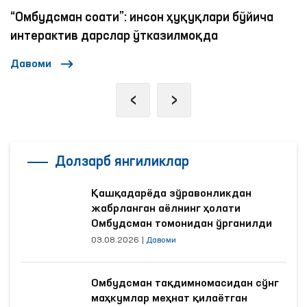
“Омбудсман соати”: инсон ҳуқуқлари бўйича
интерактив дарслар ўтказилмоқда
Давоми
‹
›
Долзарб янгиликлар
Қашқадарёда зўравонликдан
жабрланган аёлнинг ҳолати
Омбудсман томонидан ўрганилди
03.08.2026
|
Давоми
Омбудсман тақдимномасидан сўнг
маҳкумлар меҳнат қилаётган