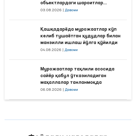
объектлардаги шароитлар
яхшиланди
03.08.2026
|
Давоми
Қашқадарёда мурожаатлар кўп
келиб тушаётган ҳудудлар билан
манзилли ишлаш йўлга қўйилди
04.08.2026
|
Давоми
Мурожаатлар таҳлили асосида
сайёр қабул ўтказиладиган
маҳаллалар танланмоқда
06.08.2026
|
Давоми