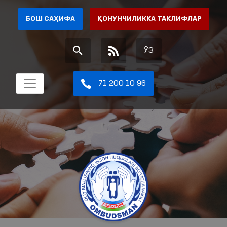
БОШ САҲИФА
ҚОНУНЧИЛИККА ТАКЛИФЛАР
ЎЗ
71 200 10 96