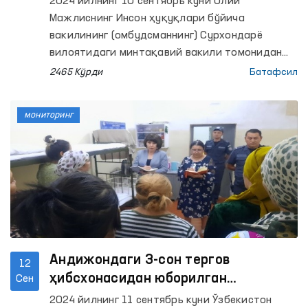
2024 йилнинг 10 сентябрь куни Олий
шахсларга етарли шароитлар
Мажлиснинг Инсон ҳуқуқлари бўйича
яратилмаган-Омбудсман
вакилининг (омбудсманнинг) Сурхондарё
вилоятидаги минтақавий вакили томонидан
Шеробод туман Ички ишлар бўлимининг
2465 Кўрди
Батафсил
Вақтинча сақлаш ҳибсхонасига мониторинг
ташрифи амалга оширилди.
мониторинг
Андижондаги 3-сон тергов
12
ҳибсхонасидан юборилган
Сен
мурожаатлар ўрганилмоқда
2024 йилнинг 11 сентябрь куни Ўзбекистон