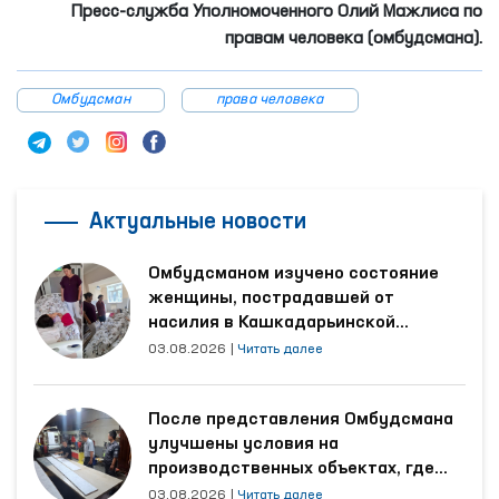
Пресс-служба Уполномоченного Олий Мажлиса по
правам человека (омбудсмана).
Омбудсман
права человека
Актуальные новости
Омбудсманом изучено состояние
женщины, пострадавшей от
насилия в Кашкадарьинской
области
03.08.2026
|
Читать далее
После представления Омбудсмана
улучшены условия на
производственных объектах, где
трудятся осуждённые
03.08.2026
|
Читать далее