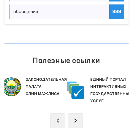
обращение
389
Полезные ссылки
Я
ЕДИНЫЙ ПОРТАЛ
ПОРТАЛ
ИНТЕРАКТИВНЫХ
КОЛЛЕКТИВНЫХ
ГОСУДАРСТВЕННЫХ
ОБРАЩЕНИЙ
УСЛУГ
‹
›