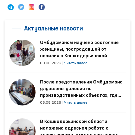
Актуальные новости
Омбудсманом изучено состояние
женщины, пострадавшей от
насилия в Кашкадарьинской
области
03.08.2026
|
Читать далее
После представления Омбудсмана
улучшены условия на
производственных объектах, где
трудятся осуждённые
03.08.2026
|
Читать далее
В Кашкадарьинской области
налажена адресная работа с
территориями, откуда поступает