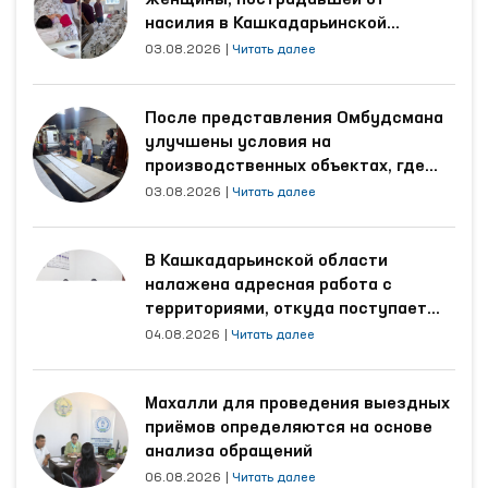
женщины, пострадавшей от
насилия в Кашкадарьинской
области
03.08.2026
|
Читать далее
После представления Омбудсмана
улучшены условия на
производственных объектах, где
трудятся осуждённые
03.08.2026
|
Читать далее
В Кашкадарьинской области
налажена адресная работа с
территориями, откуда поступает
наибольшее количество обращений
04.08.2026
|
Читать далее
Махалли для проведения выездных
приёмов определяются на основе
анализа обращений
06.08.2026
|
Читать далее