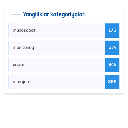
Ombudsman tomonidan o‘rganildi
03.08.2026
|
Davomi
Ombudsman taqdimnomasidan so‘ng
mahkumlar mehnat qilayotgan
obyektlardagi sharoitlar yaxshilandi
03.08.2026
|
Davomi
Qashqadaryoda murojaatlar ko‘p kelib
tushayotgan hududlar bilan manzilli
ishlash yo‘lga qo‘yildi
04.08.2026
|
Davomi
Murojaatlar tahlili asosida sayyor
qabul o‘tkaziladigan mahallalar
tanlanmoqda
06.08.2026
|
Davomi