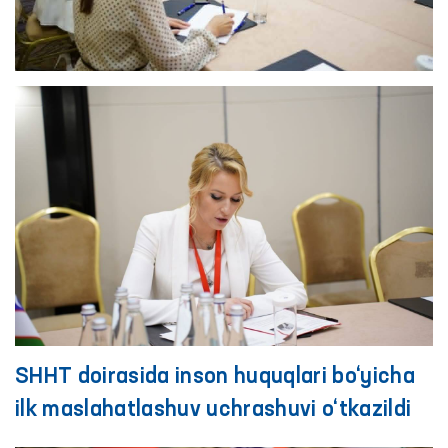
SHHT doirasida inson huquqlari bo‘yicha
ilk maslahatlashuv uchrashuvi o‘tkazildi