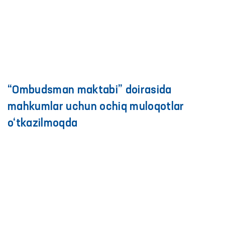
qanday kamchiliklar aniqlandi?
“Ombudsman maktabi”: aholining huquqiy
xabardorligini oshirishga qaratilgan
tadbirlar davom etmoqda