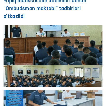
Yopiq muassasalar xodimlari uchun
“Ombudsman maktabi” tadbirlari
o‘tkazildi