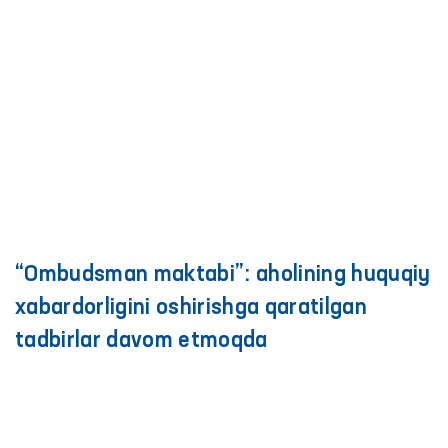
O‘zbekiston va Qirg‘iz ombudsmanlari
o‘rtasidagi hamkorlik yanada
kuchaytirilmoqda
Ozarbayjonda inson huquqlari va sun’iy
intellekt masalalari muhokama qilindi
Qashqadaryodagi yopiq muassasalarda