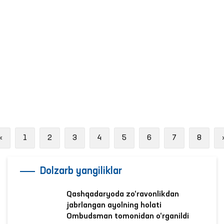
“Ombudsman maktabi” doirasida
mahkumlar uchun ochiq muloqotlar
o‘tkazilmoqda