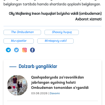
belgilangan tartibda hamda shartlarda qoplashi belgilangan.
Oliy Majlisning Inson huquqlari bo‘yicha vakili (ombudsman)
Axborot xizmati
The Ombudsman
Shaxsiy huquq
Murojaatlar
Mintaqaviy vakil
Dolzarb yangiliklar
Qashqadaryoda zo‘ravonlikdan
jabrlangan ayolning holati
Ombudsman tomonidan o‘rganildi
03.08.2026
|
Davomi