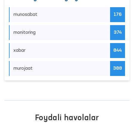
munosabat
176
monitoring
374
xabar
844
murojaat
388
Foydali havolalar