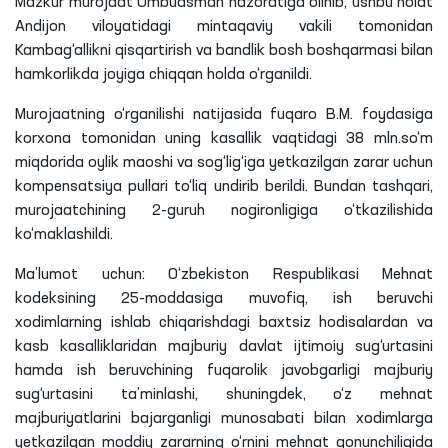
Mazkur murojaat Ombudsman nazoratiga olinib, ushbu holat
Andijon viloyatidagi mintaqaviy vakili tomonidan
Kambag‘allikni qisqartirish va bandlik bosh boshqarmasi bilan
hamkorlikda joyiga chiqqan holda o‘rganildi.
Murojaatning o‘rganilishi natijasida fuqaro B.M. foydasiga
korxona tomonidan uning kasallik vaqtidagi 38 mln.so‘m
miqdorida oylik maoshi va sog‘lig‘iga yetkazilgan zarar uchun
kompensatsiya pullari to‘liq undirib berildi. Bundan tashqari,
murojaatchining 2-guruh nogironligiga o‘tkazilishida
ko‘maklashildi.
Ma’lumot uchun: O‘zbekiston Respublikasi Mehnat
kodeksining 25-moddasiga muvofiq, ish beruvchi
xodimlarning ishlab chiqarishdagi baxtsiz hodisalardan va
kasb kasalliklaridan majburiy davlat ijtimoiy sug‘urtasini
hamda ish beruvchining fuqarolik javobgarligi majburiy
sug‘urtasini ta’minlashi, shuningdek, o‘z mehnat
majburiyatlarini bajarganligi munosabati bilan xodimlarga
yetkazilgan moddiy zararning o‘rnini mehnat qonunchiligida