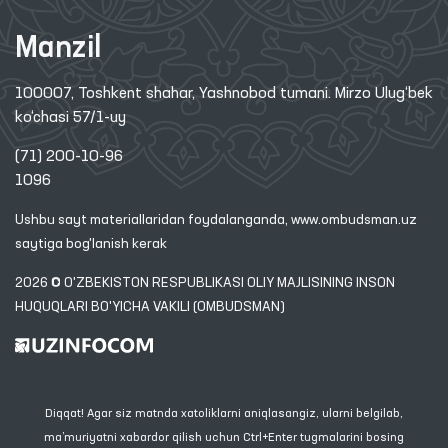
Manzil
100007, Toshkent shahar, Yashnobod tumani. Mirzo Ulug‘bek
ko‘chasi 57/1-uy
(71) 200-10-96
1096
Ushbu sayt materiallaridan foydalanganda,
www.ombudsman.uz
saytiga bog'lanish kerak
2026 © O'ZBEKISTON RESPUBLIKASI OLIY MAJLISINING INSON
HUQUQLARI BO'YICHA VAKILI (OMBUDSMAN)
Diqqat! Agar siz matnda xatoliklarni aniqlasangiz, ularni belgilab,
ma’muriyatni xabardor qilish uchun Ctrl+Enter tugmalarini bosing