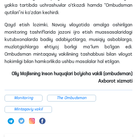
yakka tartibda uchrashuvlar o‘tkazdi hamda “Ombudsman
qutilari”
ni
ko‘zdan kechirdi.
Qayd etish
lozimki
, Navoiy viloyatida amalga oshirilgan
monitoring tashriflarida jazoni ijro etish muassasalaridagi
kutubxonalarda badiiy adabiyotlarga, musiqiy asboblarga,
muzlatgichlarga ehtiyoj borligi maʼlum bo‘lgan edi.
Ombudsman mintaqaviy
vakiliniing
tashabbusi bilan viloyat
hokimligi bilan hamkorlikda ushbu masalalar hal etilgan.
Oliy Majlisning Inson huquqlari bo‘yicha vakili (ombudsman)
Axborot xizmati
Monitoring
The Ombudsman
Mintaqaviy vakil