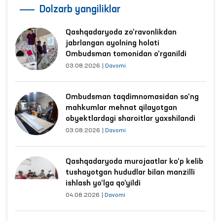
Dolzarb yangiliklar
Qashqadaryoda zo‘ravonlikdan
jabrlangan ayolning holati
Ombudsman tomonidan o‘rganildi
03.08.2026
|
Davomi
Ombudsman taqdimnomasidan so‘ng
mahkumlar mehnat qilayotgan
obyektlardagi sharoitlar yaxshilandi
03.08.2026
|
Davomi
Qashqadaryoda murojaatlar ko‘p kelib
tushayotgan hududlar bilan manzilli
ishlash yo‘lga qo‘yildi
04.08.2026
|
Davomi