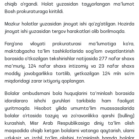
chiqib o‘rgandi. Holat yuzasidan tayyorlangan maʼlumot
Bosh prokuraturaga kiritildi.
Mazkur holatlar yuzasidan jinoyat ishi qo‘zg‘atilgan. Hozirda
jinoyat ishi yuzasidan tergov harakatlari olib borilmoqda.
Farg‘ona viloyati prokuraturasi maʼlumotiga ko‘ra,
maktabgacha taʼlim tashkilotlarida sog‘lom ovqatlantirish
borasida o‘tkazilgan tekshirishlar natijasida 277 nafar shaxs
maʼmuriy, 124 nafar shaxs intizomiy va 23 nafar shaxs
moddiy javobgarlikka tortilib, yetkazilgan 124
mln
so‘m
miqdoridagi zarar ixtiyoriy qoplangan.
Bolalar ombudsmani bola huquqlarini taʼminlash borasida
idoralararo ishchi guruhlari tarkibida ham faoliyat
yuritmoqda. Hisobot yilida umumtaʼlim muassasalarida
bolalar o‘rtasida tazyiq va zo‘ravonlikka qarshi (
bulling
)
kurashish,
Misr
Arab Respublikasiga diniy taʼlim olish
maqsadida chiqib ketgan bolalarni vatanga qaytarish, ularni
uzluksiz va izchil taʼlim olishini taʼminlash hamda bolalar