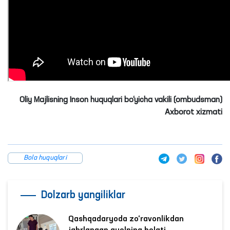
Oliy Majlisning Inson huquqlari bo‘yicha vakili (ombudsman)
Axborot xizmati
Bola huquqlari
Dolzarb yangiliklar
Qashqadaryoda zo‘ravonlikdan