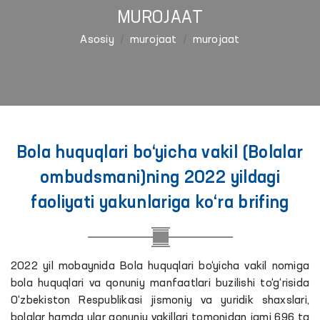
MUROJAAT
Asosiy
murojaat
murojaat
Bola huquqlari bo‘yicha vakil (Bolalar
ombudsmani)ning 2022 yildagi
faoliyati yakunlariga ko‘ra brifing
2022 yil mobaynida Bola huquqlari bo‘yicha vakil nomiga
bola huquqlari va qonuniy manfaatlari buzilishi to‘g‘risida
O‘zbekiston Respublikasi jismoniy va yuridik shaxslari,
bolalar hamda ular qonuniy vakillari tomonidan jami 696 ta