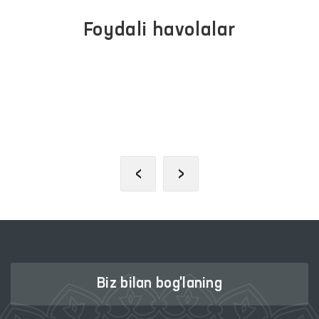
Foydali havolalar
JAMOAVIY
PREZIDENTNING
MUROJAATLAR
RASMIY
PORTALI
VEB-SAYTI
‹
›
Biz bilan bog'laning