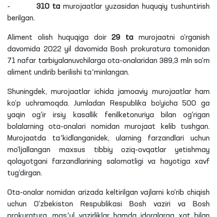
-
310
ta
murojaatlar yuzasidan huquqiy tushuntirish
berilgan.
Aliment olish huquqiga doir
29
ta
murojaatni o‘rganish
davomida 2022 yil davomida Bosh prokuratura tomonidan
71 nafar tarbiyalanuvchilarga ota-onalaridan 389,3
mln
so‘m
aliment undirib berilishi taʼminlangan.
Shuningdek, murojaatlar ichida jamoaviy murojaatlar ham
ko‘p uchramoqda. Jumladan Respublika bo‘yicha 500
ga
yaqin og‘ir irsiy kasallik
fenilketonuriya
bilan og‘rigan
bolalarning ota-onalari nomidan murojaat kelib tushgan.
Murojaatda
taʼkidlanganidek
, ularning farzandlari uchun
mo‘ljallangan maxsus tibbiy oziq-ovqatlar yetishmay
qolayotgani
farzandlarining salomatligi va hayotiga xavf
tug‘dirgan.
Ota-onalar nomidan arizada keltirilgan vajlarni ko‘rib chiqish
uchun O‘zbekiston Respublikasi Bosh vaziri va Bosh
prokuratura, masʼul vazirliklar hamda idoralarga xat bilan