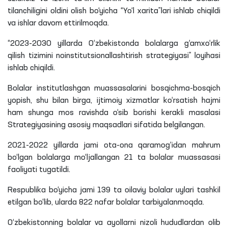
tilanchiligini oldini olish bo‘yicha “Yo‘l xarita”
lari
ishlab chiqildi
va ishlar davom
ettirilmoqda
.
“2023-2030 yillarda O‘zbekistonda bolalarga g‘amxo‘rlik
qilish tizimini
noinstitutsionallashtirish
strategiyasi” loyihasi
ishlab chiqildi.
Bolalar
institutlashgan
muassasalarini bosqichma-bosqich
yopish, shu bilan birga, ijtimoiy xizmatlar ko‘rsatish hajmi
ham shunga mos ravishda o‘sib borishi kerakli masalasi
Strategiyasining asosiy maqsadlari sifatida belgilangan.
2021-2022 yillarda jami ota-ona
qaramog‘idan
mahrum
bo‘lgan bolalarga mo‘ljallangan 21
ta
bolalar muassasasi
faoliyati tugatildi.
Respublika bo‘yicha jami 139
ta
oilaviy bolalar uylari tashkil
etilgan bo‘lib, ularda 822 nafar bolalar tarbiyalanmoqda.
O‘zbekistonning bolalar va ayollarni nizoli hududlardan olib