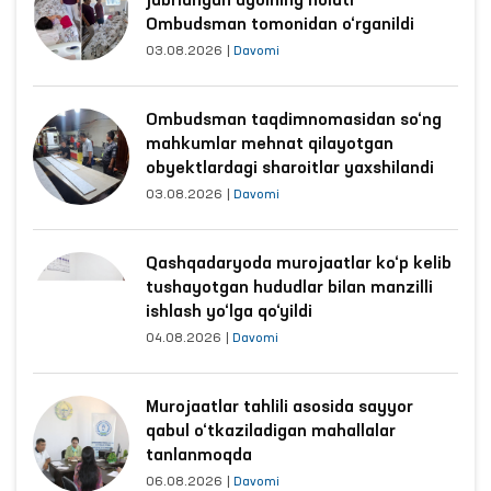
jabrlangan ayolning holati
Ombudsman tomonidan o‘rganildi
03.08.2026
|
Davomi
Ombudsman taqdimnomasidan so‘ng
mahkumlar mehnat qilayotgan
obyektlardagi sharoitlar yaxshilandi
03.08.2026
|
Davomi
Qashqadaryoda murojaatlar ko‘p kelib
tushayotgan hududlar bilan manzilli
ishlash yo‘lga qo‘yildi
04.08.2026
|
Davomi
Murojaatlar tahlili asosida sayyor
qabul o‘tkaziladigan mahallalar
tanlanmoqda
06.08.2026
|
Davomi