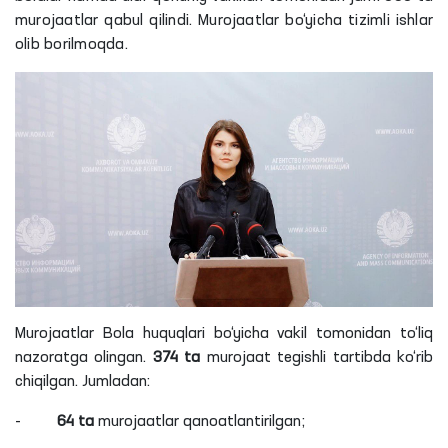
murojaatlar qabul qilindi. Murojaatlar bo‘yicha tizimli ishlar
olib borilmoqda.
Murojaatlar Bola huquqlari bo‘yicha vakil tomonidan to‘liq
nazoratga olingan.
374
ta
murojaat tegishli tartibda ko‘rib
chiqilgan. Jumladan:
-
64
ta
murojaatlar qanoatlantirilgan;