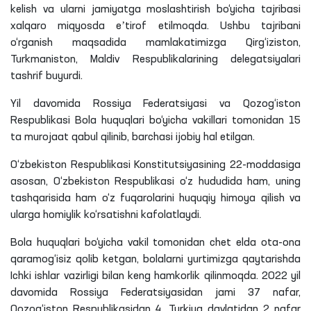
kelish va ularni jamiyatga moslashtirish bo‘yicha tajribasi
xalqaro miqyosda eʼtirof etilmoqda. Ushbu tajribani
o‘rganish maqsadida mamlakatimizga Qirg‘iziston,
Turkmaniston,
Maldiv
Respublikalarining delegatsiyalari
tashrif buyurdi.
Yil davomida Rossiya Federatsiyasi va Qozog‘iston
Respublikasi Bola huquqlari bo‘yicha vakillari tomonidan 15
ta
murojaat qabul qilinib, barchasi ijobiy hal etilgan.
O‘zbekiston Respublikasi Konstitutsiyasining 22-moddasiga
asosan, O‘zbekiston Respublikasi o‘z hududida ham, uning
tashqarisida ham o‘z fuqarolarini huquqiy himoya qilish va
ularga homiylik ko‘rsatishni kafolatlaydi.
Bola huquqlari bo‘yicha vakil tomonidan chet elda ota-ona
qaramog‘isiz
qolib ketgan, bolalarni yurtimizga qaytarishda
Ichki ishlar vazirligi bilan keng hamkorlik qilinmoqda. 2022 yil
davomida Rossiya Federatsiyasidan jami 37 nafar,
Qozog‘iston Respublikasidan 4, Turkiya davlatidan 2 nafar