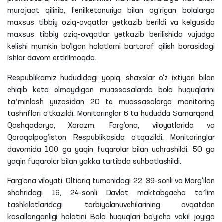
murojaat qilinib,
fenilketonuriya
bilan og‘rigan bolalarga
maxsus tibbiy oziq-ovqatlar yetkazib berildi va kelgusida
maxsus tibbiy oziq-ovqatlar yetkazib berilishida vujudga
kelishi mumkin bo‘lgan holatlarni bartaraf qilish borasidagi
ishlar davom
ettirilmoqda
.
Respublikamiz hududidagi yopiq, shaxslar o‘z ixtiyori bilan
chiqib keta olmaydigan muassasalarda bola huquqlarini
taʼminlash yuzasidan 20
ta
muassasalarga monitoring
tashriflari o‘tkazildi. Monitoringlar 6
ta
hududda Samarqand,
Qashqadaryo, Xorazm, Farg‘ona, viloyatlarida va
Qoraqalpog‘iston Respublikasida o‘tqazildi. Monitoringlar
davomida 100
ga
yaqin fuqarolar bilan
uchrashildi
. 50
ga
yaqin fuqarolar bilan yakka tartibda suhbatlashildi.
Farg‘ona viloyati, Oltiariq tumanidagi 22, 39-sonli va Marg‘ilon
shahridagi
16, 24-sonli Davlat maktabgacha taʼlim
tashkilotlaridagi tarbiyalanuvchilarining ovqatdan
kasallanganligi holatini Bola huquqlari bo‘yicha vakil joyiga