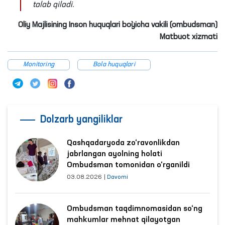
talab qiladi.
Oliy Majlisining Inson huquqlari bo`yicha vakili (ombudsman)
Matbuot xizmati
Monitoring
Bola huquqlari
Dolzarb yangiliklar
Qashqadaryoda zo‘ravonlikdan
jabrlangan ayolning holati
Ombudsman tomonidan o‘rganildi
03.08.2026
|
Davomi
Ombudsman taqdimnomasidan so‘ng
mahkumlar mehnat qilayotgan