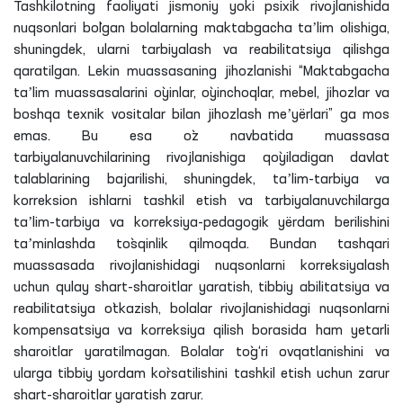
Tashkilotning faoliyati jismoniy yоki psixik rivojlanishida
nuqsonlari bo`lgan bolalarning maktabgacha taʼlim olishiga,
shuningdek, ularni tarbiyalash va reabilitatsiya qilishga
qaratilgan. Lekin muassasaning jihozlanishi “Maktabgacha
taʼlim muassasalarini o`yinlar, o`yinchoqlar, mebel, jihozlar va
boshqa texnik vositalar bilan jihozlash meʼyërlari” ga mos
emas. Bu esa o`z navbatida muassasa
tarbiyalanuvchilarining rivojlanishiga qo`yiladigan davlat
talablarining bajarilishi, shuningdek, taʼlim-tarbiya va
korreksion ishlarni tashkil etish va tarbiyalanuvchilarga
taʼlim-tarbiya va korreksiya-pedagogik yërdam berilishini
taʼminlashda tо`sqinlik qilmoqda. Bundan tashqari
muassasada rivojlanishidagi nuqsonlarni korreksiyalash
uchun qulay shart-sharoitlar yaratish, tibbiy abilitatsiya va
reabilitatsiya o`tkazish, bolalar rivojlanishidagi nuqsonlarni
kompensatsiya va korreksiya qilish borasida ham yetarli
sharoitlar yaratilmagan. Bolalar to`g‘ri ovqatlanishini va
ularga tibbiy yоrdam ko`rsatilishini tashkil etish uchun zarur
shart-sharoitlar yaratish zarur.