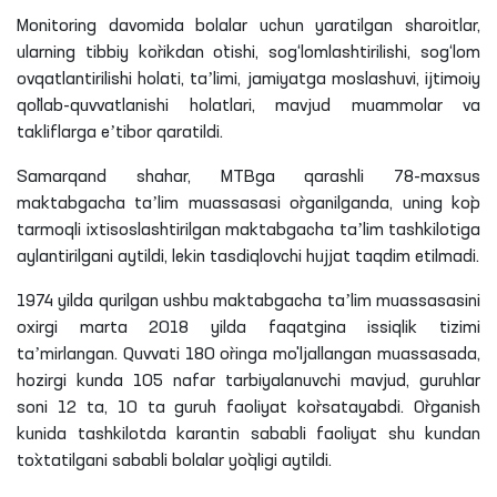
Monitoring davomida bolalar uchun yaratilgan sharoitlar,
ularning tibbiy ko`rikdan o`tishi, sog‘lomlashtirilishi, sog‘lom
ovqatlantirilishi holati, taʼlimi, jamiyatga moslashuvi, ijtimoiy
qo`llab-quvvatlanishi holatlari, mavjud muammolar va
takliflarga eʼtibor qaratildi.
Samarqand shahar, MTBga qarashli 78-maxsus
maktabgacha taʼlim muassasasi o`rganilganda, uning ko`p
tarmoqli ixtisoslashtirilgan maktabgacha taʼlim tashkilotiga
aylantirilgani aytildi, lekin tasdiqlovchi hujjat taqdim etilmadi.
1974 yilda qurilgan ushbu maktabgacha taʼlim muassasasini
oxirgi marta 2018 yilda faqatgina issiqlik tizimi
taʼmirlangan. Quvvati 180 o`ringa mo'ljallangan muassasada,
hozirgi kunda 105 nafar tarbiyalanuvchi mavjud, guruhlar
soni 12 ta, 10 ta guruh faoliyat ko`rsatayabdi. O`rganish
kunida tashkilotda karantin sababli faoliyat shu kundan
to`xtatilgani sababli bolalar yo`qligi aytildi.