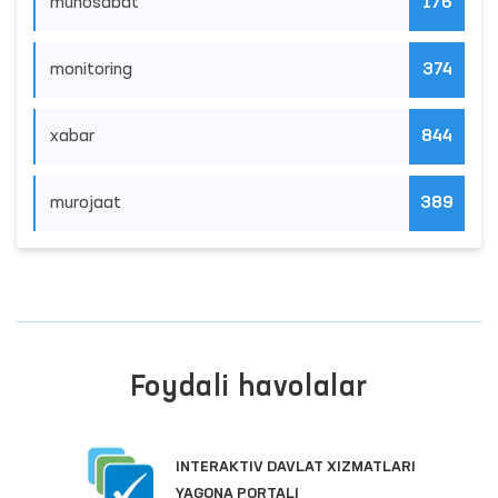
munosabat
176
monitoring
374
xabar
844
murojaat
389
Foydali havolalar
INTERAKTIV DAVLAT XIZMATLARI
YAGONA PORTALI