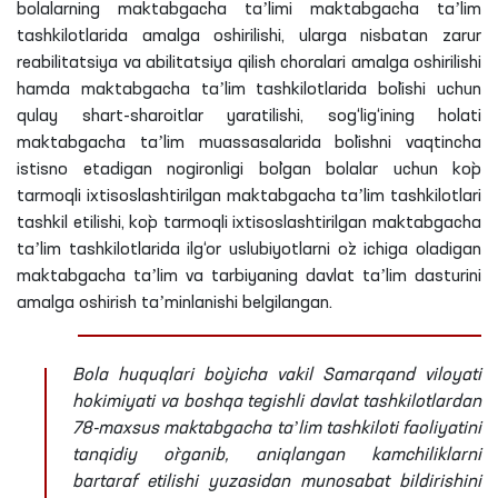
bolalarning maktabgacha taʼlimi maktabgacha taʼlim
tashkilotlarida amalga oshirilishi, ularga nisbatan zarur
reabilitatsiya va abilitatsiya qilish choralari amalga oshirilishi
hamda maktabgacha taʼlim tashkilotlarida bo`lishi uchun
qulay shart-sharoitlar yaratilishi, sog‘lig‘ining holati
maktabgacha taʼlim muassasalarida bo`lishni vaqtincha
istisno etadigan nogironligi bo`lgan bolalar uchun ko`p
tarmoqli ixtisoslashtirilgan maktabgacha taʼlim tashkilotlari
tashkil etilishi, ko`p tarmoqli ixtisoslashtirilgan maktabgacha
taʼlim tashkilotlarida ilg‘or uslubiyotlarni o`z ichiga oladigan
maktabgacha taʼlim va tarbiyaning davlat taʼlim dasturini
amalga oshirish taʼminlanishi belgilangan.
Bola huquqlari bo`yicha vakil Samarqand viloyati
hokimiyati va boshqa tegishli davlat tashkilotlardan
78-maxsus maktabgacha taʼlim tashkiloti faoliyatini
tanqidiy o`rganib, aniqlangan kamchiliklarni
bartaraf etilishi yuzasidan munosabat bildirishini