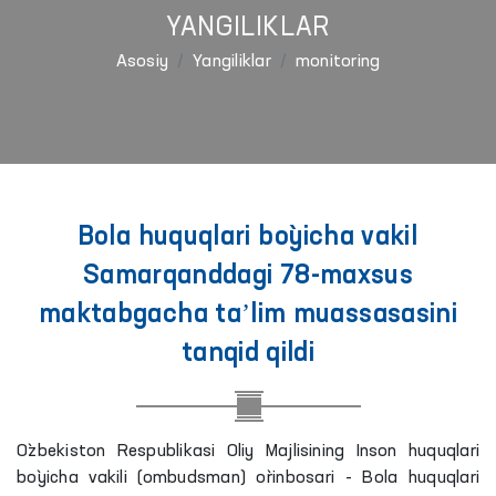
YANGILIKLAR
Asosiy
Yangiliklar
monitoring
Bola huquqlari bo`yicha vakil
Samarqanddagi 78-maxsus
maktabgacha taʼlim muassasasini
tanqid qildi
O`zbekiston Respublikasi Oliy Majlisining Inson huquqlari
bo`yicha vakili (ombudsman) o`rinbosari - Bola huquqlari