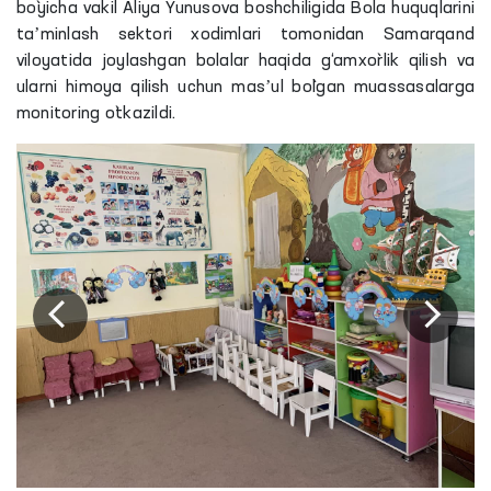
bo`yicha vakil Aliya Yunusova boshchiligida Bola huquqlarini
taʼminlash sektori xodimlari tomonidan Samarqand
viloyatida joylashgan bolalar haqida g‘amxo`rlik qilish va
ularni himoya qilish uchun masʼul bo`lgan muassasalarga
monitoring o`tkazildi.