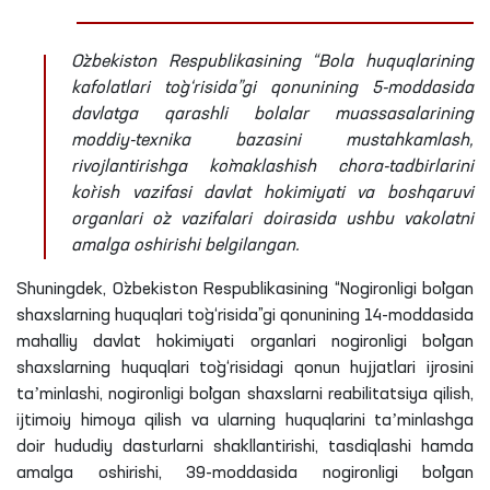
O`zbekiston Respublikasining “Bola huquqlarining
kafolatlari to`g‘risida”gi qonunining 5-moddasida
davlatga qarashli bolalar muassasalarining
moddiy-texnika bazasini mustahkamlash,
rivojlantirishga ko`maklashish chora-tadbirlarini
ko`rish vazifasi davlat hokimiyati va boshqaruvi
organlari o`z vazifalari doirasida ushbu vakolatni
amalga oshirishi belgilangan.
Shuningdek, O`zbekiston Respublikasining “Nogironligi bo`lgan
shaxslarning huquqlari to`g‘risida”gi qonunining 14-moddasida
mahalliy davlat hokimiyati organlari nogironligi bo`lgan
shaxslarning huquqlari to`g‘risidagi qonun hujjatlari ijrosini
taʼminlashi, nogironligi bo`lgan shaxslarni reabilitatsiya qilish,
ijtimoiy himoya qilish va ularning huquqlarini taʼminlashga
doir hududiy dasturlarni shakllantirishi, tasdiqlashi hamda
amalga oshirishi, 39-moddasida nogironligi bo`lgan