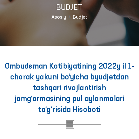
BUDJET
Asosiy
Budjet
Ombudsman Kotibiyatining 2022y il 1-
chorak yakuni bo‘yicha byudjetdan
tashqari rivojlantirish
jamg‘armasining pul aylanmalari
to‘g‘risida Hisoboti