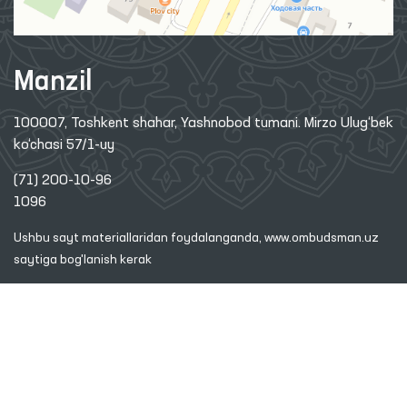
Manzil
100007, Toshkent shahar, Yashnobod tumani. Mirzo Ulug‘bek
ko‘chasi 57/1-uy
(71) 200-10-96
1096
Ushbu sayt materiallaridan foydalanganda,
www.ombudsman.uz
saytiga bog'lanish kerak
2026 © O'ZBEKISTON RESPUBLIKASI OLIY MAJLISINING INSON
HUQUQLARI BO'YICHA VAKILI (OMBUDSMAN)