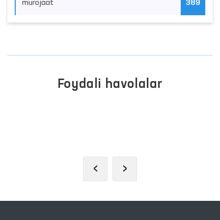
murojaat
389
Foydali havolalar
OLIY MAJLIS QONUNCHILIK
PALATASI
‹
›