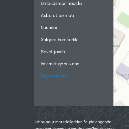
Foydali havolalar
OLIY MAJLIS QONUNCHILIK
PALATASI