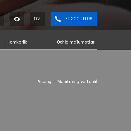
O'Z
71 200 10 96
Hamkorlik
Ochiq ma'lumotlar
Asosiy
Monitoring va tahlil