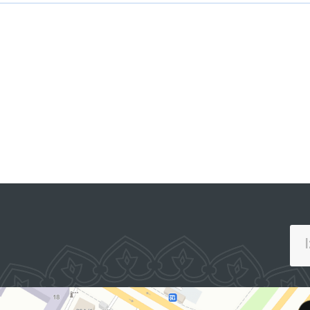
oatchilik guruhi aʼzolari imkoniyati cheklangan shaxslarning e
riga tegishli standartga muvofiq
panduslar
o‘rnatilgani, kutubxo
a qolaversa, yuvinish xonalarida ham maxsus sharoitlar yaratilga
hirilib, murojaatlar o‘rganish uchun olib ketildi.
y va yakka tartibda suhbatlar o‘tkazildi.
hiliklar yuzasidan ularni o‘z vaqtida bartaraf etilishini taʼmin
mbudsmanning tavsiyalari kiritiladi.
larni oldini olish bo‘yicha monitoring tashriflari yakuni yuzas
onitoring jarayonida aniqlangan kamchiliklar tegishli davlat organ
m taqdim etib kelinmoqda.
Majlisning Inson huquqlari bo‘yicha vakili (ombudsman) Axborot xiz
Qiynoqqa solish
Mintaqaviy vakil