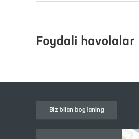
sharoitlarga alohida eʼtibor qaratildi. Jam
harakatlanishi uchun binolarga kirish joyla
ham
brayl
alifbosidagi kitoblar mavjudligi v
guvoh bo‘lishdi.
Shuningdek, “Ombudsman quti”
lari
ko‘zdan kec
Monitoring doirasida mahkumlar bilan jamoavi
Monitoring tashrifi davomida aniqlangan kamc
maqsadida mutasaddi vazirlik va idoralarga O
Eslatib o‘tamiz, Ombudsman tomonidan qiynoq
tayyorlangan tahliliy maʼlumotlar, jumladan m
bilan bir qatorda Oliy Majlis palatalariga ha
Oliy 
Monitoring
The Ombudsman