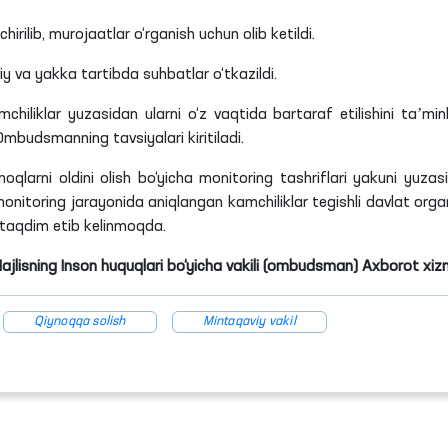
 Navoiy
shahridagi
11-sonli jazoni ijro etish koloniyasiga monito
t notijorat tashkilotlari va fuqarolik jamiyati instituti vakill
O‘zbekiston Respublikasi “Istiqbolli avlod” ijtimoiy axborot mar
ok etib, muassasadagi sharoitlar bilan tanishishdi.
ari, oshxona, kutubxona, davolash bo‘limi, uzoq va qisqa mudd
 sharoitlar o‘rganildi.
ning 86 foizga yaqini ish bilan taʼminlangan. Muassasa hudu
lari,yumshoq mebel yasash va boshqa kasb-hunarga ixtisoslashgan 
hbat davomida mehnat sharoitlaridan shikoyatlari yo‘qligi va o
rishdi.
tura, Ichki ishlar vazirligi va Inson huquqlari bo‘yicha O‘zbeki
da qiynoqlarning oldini olish borasida amalga oshirilayotgan is
gdek nogironligi tufayli erkin harakatlana olmaydigan mahkuml
alqaro meʼyorlarga muvofiqlashtirish yuzasidan “Yo‘l xaritasi” is
o‘l xaritasi”
ga
asosan nogironligi bo‘lgan mahkumlarga yarati