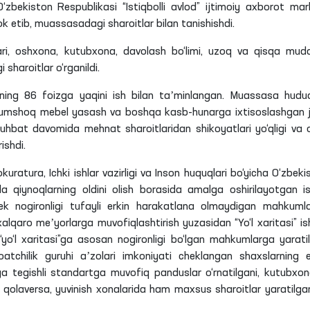
dagi Qiynoq holatlarini aniqlash va ularning oldini olish bo‘y