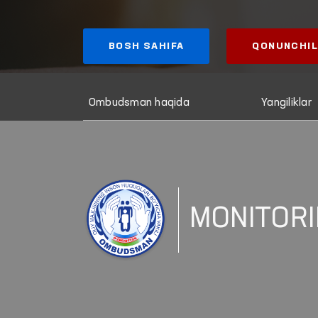
BOSH SAHIFA
QONUNCHIL
Ombudsman haqida
Yangiliklar
MONITORI