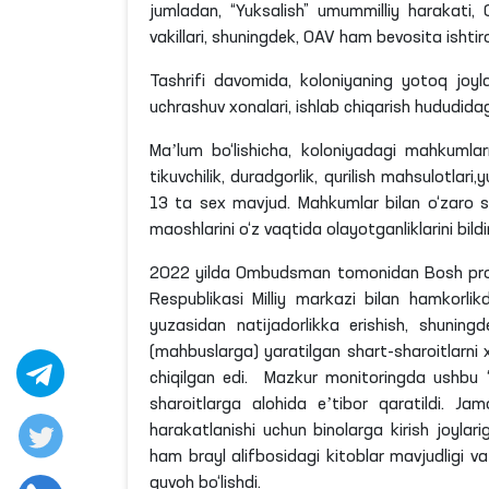
Shunga ko‘ra, Ombudsman hamda uning huzuri