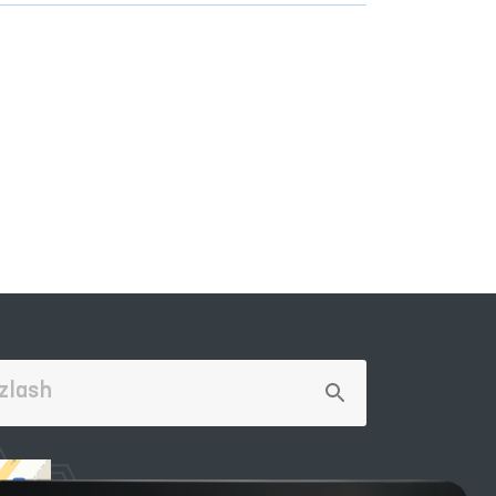
rkin
nada
niga
lash
idan
lari
mati