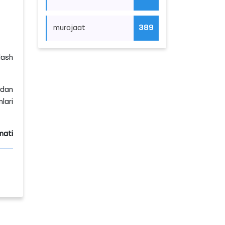
ring
murojaat
389
ari,
kazi
atli
dida
jami
ylik
ston
hlar
arga
hlab
lgan