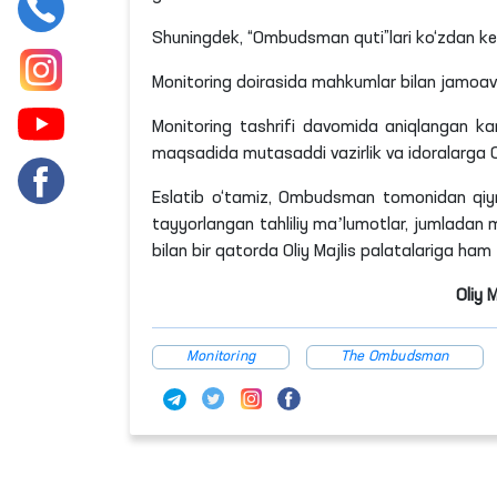
Jamoatchilik guruhlari aʼzolari tomonidan
tashrifi amalga oshirildi.
Monitoringda senator va deputatlar, nodavla
jumladan, “Yuksalish” umummilliy harakati, 
vakillari, shuningdek, OAV ham bevosita ishtir
Tashrifi davomida, koloniyaning yotoq joyl
uchrashuv xonalari, ishlab chiqarish hududidagi
Maʼlum
bo‘lishicha
, koloniyadagi mahkumlar
tikuvchilik, duradgorlik, qurilish mahsulot
13
ta
sex mavjud. Mahkumlar bilan o‘zaro su
maoshlarini o‘z vaqtida
olayotganliklarini
bildi
2022 yilda Ombudsman tomonidan Bosh prokura
Respublikasi Milliy markazi bilan hamkorlik
yuzasidan natijadorlikka erishish, shunin
(mahbuslarga) yaratilgan shart-sharoitlarni x
chiqilgan edi. Mazkur monitoringda ushbu “y