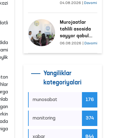
tushayotgan
04.08.2026
|
Davomi
hududlar bilan
manzilli ishlash
Murojaatlar
yo‘lga qo‘yildi
tahlili asosida
sayyor qabul
o‘tkaziladigan
06.08.2026
|
Davomi
mahallalar
tanlanmoqda
Yangiliklar
kategoriyalari
munosabat
176
monitoring
374
icha
xabar
844