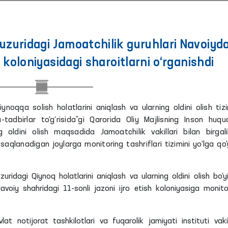
ridagi Jamoatchilik guruhlari Navoiyda
h koloniyasidagi sharoitlarni o‘rganishdi
ynoqqa solish holatlarini aniqlash va ularning oldini olish tizi
tadbirlar to‘g‘risida”gi Qarorida Oliy Majlisning Inson huquq
 oldini olish maqsadida Jamoatchilik vakillari bilan birgal
saqlanadigan joylarga monitoring tashriflari tizimini yo‘lga qo‘