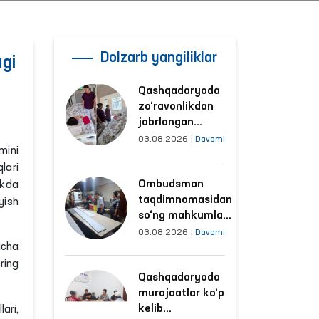
Dolzarb yangiliklar
gi
Qashqadaryoda
zo‘ravonlikdan
jabrlangan
ayolning holati
03.08.2026
|
Davomi
mini
Ombudsman
lari
tomonidan
Ombudsman
ikda
o‘rganildi
taqdimnomasidan
yish
so‘ng mahkumlar
mehnat
03.08.2026
|
Davomi
qilayotgan
obyektlardagi
Qashqadaryoda
sharoitlar
murojaatlar ko‘p
yaxshilandi
kelib