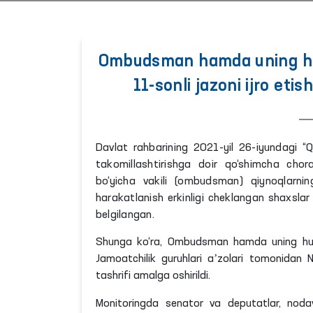
Ombudsman hamda uning huzu
11-sonli jazoni ijro etis
Davlat rahbarining 2021-yil 26-iyundagi “Qi
takomillashtirishga doir qo‘shimcha chora-
bo‘yicha vakili (ombudsman) qiynoqlarning
harakatlanish erkinligi cheklangan shaxslar 
belgilangan.