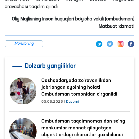
aravachasi taqdim qilindi.
Oliy Majlisning Inson huquqlari bo‘yicha vakili (ombudsman)
Matbuot xizmati
Monitoring
Dolzarb yangiliklar
Qashqadaryoda zo‘ravonlikdan
jabrlangan ayolning holati
Ombudsman tomonidan o‘rganildi
03.08.2026
|
Davomi
Ombudsman taqdimnomasidan so‘ng
mahkumlar mehnat qilayotgan
obyektlardagi sharoitlar yaxshilandi