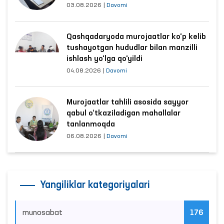
03.08.2026
|
Davomi
Qashqadaryoda murojaatlar ko‘p kelib
tushayotgan hududlar bilan manzilli
ishlash yo‘lga qo‘yildi
04.08.2026
|
Davomi
Murojaatlar tahlili asosida sayyor
qabul o‘tkaziladigan mahallalar
tanlanmoqda
06.08.2026
|
Davomi
Yangiliklar kategoriyalari
munosabat
176