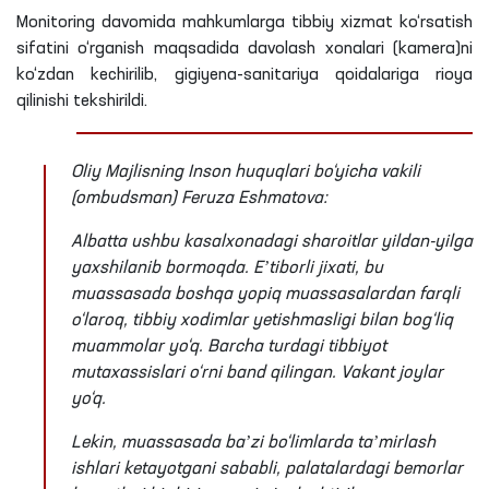
Monitoring davomida mahkumlarga tibbiy xizmat ko‘rsatish
sifatini o‘rganish maqsadida davolash xonalari (kamera)ni
ko‘zdan kechirilib, gigiyena-sanitariya qoidalariga rioya
qilinishi tekshirildi.
Oliy Majlisning Inson huquqlari bo‘yicha vakili
(ombudsman) Feruza Eshmatova:
Albatta ushbu kasalxonadagi sharoitlar yildan-yilga
yaxshilanib bormoqda. Eʼtiborli jixati, bu
muassasada boshqa yopiq muassasalardan farqli
o‘laroq, tibbiy xodimlar yetishmasligi bilan bog‘liq
muammolar yo‘q. Barcha turdagi tibbiyot
mutaxassislari o‘rni band qilingan. Vakant joylar
yo‘q.
Lekin, muassasada baʼzi bo‘limlarda taʼmirlash
ishlari ketayotgani sababli, palatalardagi bemorlar