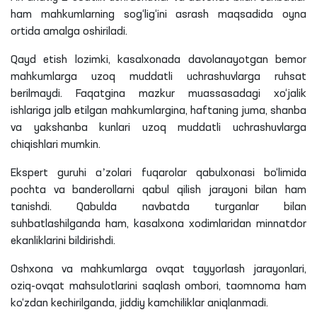
ham mahkumlarning sog‘lig‘ini asrash maqsadida oyna
ortida amalga oshiriladi.
Qayd etish lozimki, kasalxonada davolanayotgan bemor
mahkumlarga uzoq muddatli uchrashuvlarga ruhsat
berilmaydi. Faqatgina mazkur muassasadagi xo‘jalik
ishlariga jalb etilgan mahkumlargina, haftaning juma, shanba
va yakshanba kunlari uzoq muddatli uchrashuvlarga
chiqishlari mumkin.
Ekspert guruhi aʼzolari fuqarolar qabulxonasi bo‘limida
pochta va banderollarni qabul qilish jarayoni bilan ham
tanishdi. Qabulda navbatda turganlar bilan
suhbatlashilganda ham, kasalxona xodimlaridan minnatdor
ekanliklarini bildirishdi.
Oshxona va mahkumlarga ovqat tayyorlash jarayonlari,
oziq-ovqat mahsulotlarini saqlash ombori, taomnoma ham
ko‘zdan kechirilganda, jiddiy kamchiliklar aniqlanmadi.