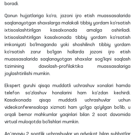
boradi.
Qonun hujjatlariga ko‘ra, jazoni ijro etish muassasalarida
saqlanayotgan shaxslarga malakali tibbiy yordam ko‘rsatish
ixtisoslashtirilgan kasalxonada amalga oshiriladi.
Ixtisoslashtirilgan kasalxonada tibbiy yordam ko‘rsatish
imkoniyati bo‘lmaganda yoki shoshilinch tibbiy yordam
ko‘rsatish zarur bo‘lgan hollarda jazoni ijro etish
muassasalarida saqlanayotgan shaxslar sog‘liqni saqlash
tizimining davolash-profilaktika muassasalariga
joylashtirilishi mumkin.
Ekspert guruhi qisqa muddatli uchrashuv xonalari hamda
telefon so‘zlashuv honalarini ham ko‘zdan kechirdi.
Kasalxonada qisqa muddatli uchrashuvlar uchun
videokonferensaloqa xizmati ham yo‘lga qo‘yilgan bo‘lib, u
orqali bemor mahkumlar yaqinlari bilan 2 soat davomida
virtual muloqotda bo‘lishlari mumkin.
Anʼanaviy 2 soatlik uchrashuvlar va advokat bilan suhbatlar