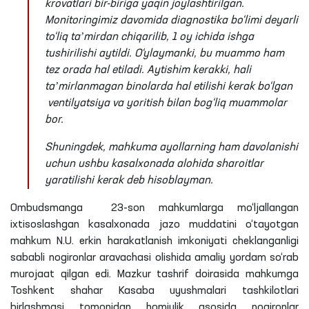
krovatlari bir-biriga yaqin joylashtirilgan.
Monitoringimiz davomida diagnostika bo‘limi deyarli
to‘liq taʼmirdan chiqarilib, 1 oy ichida ishga
tushirilishi aytildi. O‘ylaymanki, bu muammo ham
tez orada hal etiladi. Aytishim kerakki, hali
taʼmirlanmagan binolarda hal etilishi kerak bo‘lgan
ventilyatsiya va yoritish bilan bog‘liq muammolar
bor.
Shuningdek, mahkuma ayollarning ham davolanishi
uchun ushbu kasalxonada alohida sharoitlar
yaratilishi kerak deb hisoblayman.
Ombudsmanga 23-son mahkumlarga mo‘ljallangan
ixtisoslashgan kasalxonada jazo muddatini o‘tayotgan
mahkum N.U. erkin harakatlanish imkoniyati cheklanganligi
sababli nogironlar aravachasi olishida amaliy yordam so‘rab
murojaat qilgan edi. Mazkur tashrif doirasida mahkumga
Toshkent shahar Kasaba uyushmalari tashkilotlari
birlashmasi tomonidan homiylik asosida nogironlar