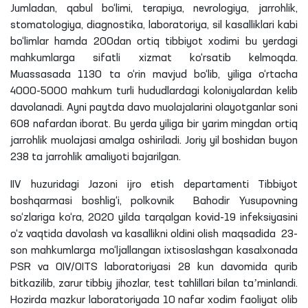
Jumladan, qabul bo‘limi, terapiya, nevrologiya, jarrohlik,
stomatologiya, diagnostika, laboratoriya, sil kasalliklari kabi
bo‘limlar hamda 200dan ortiq tibbiyot xodimi bu yerdagi
mahkumlarga sifatli xizmat ko‘rsatib kelmoqda.
Muassasada 1130 ta o‘rin mavjud bo‘lib, yiliga o‘rtacha
4000-5000 mahkum turli hududlardagi koloniyalardan kelib
davolanadi. Ayni paytda davo muolajalarini olayotganlar soni
608 nafardan iborat. Bu yerda yiliga bir yarim mingdan ortiq
jarrohlik muolajasi amalga oshiriladi. Joriy yil boshidan buyon
238 ta jarrohlik amaliyoti bajarilgan.
IIV huzuridagi Jazoni ijro etish departamenti Tibbiyot
boshqarmasi boshlig‘i, polkovnik Bahodir Yusupovning
so‘zlariga ko‘ra, 2020 yilda tarqalgan kovid-19 infeksiyasini
o‘z vaqtida davolash va kasallikni oldini olish maqsadida 23-
son mahkumlarga mo‘ljallangan ixtisoslashgan kasalxonada
PSR va OIV/OITS laboratoriyasi 28 kun davomida qurib
bitkazilib, zarur tibbiy jihozlar, test tahlillari bilan taʼminlandi.
Hozirda mazkur laboratoriyada 10 nafar xodim faoliyat olib