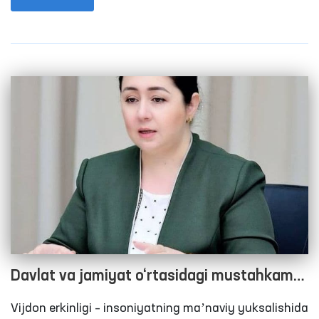
aynan ushbu siyosiy voqea bilan chambarchas
bog‘liq. Unda saylash huquqiga ega bo‘lgan barcha
saylovchilar nomzodlarning saylovoldi dasturi bilan
tanishgan holda hech bir taʼsir va tazyiqlarsiz o‘zi
tanlagan nomzodga ovoz berishi lozim.
Davlat va jamiyat o‘rtasidagi mustahkam
ko‘prik
Vijdon erkinligi – insoniyatning maʼnaviy yuksalishida