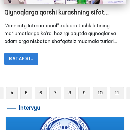
Qiynoqlarga qarshi kurashning sifat
jihatidan yangi bosqichini belgilagan hujjat
“Amnesty International” xalqaro tashkilotining
maʼlumotlariga ko‘ra, hozirgi paytda qiynoqlar va
odamlarga nisbatan shafqatsiz muomala turlari
jahonning kamida 140 ta mamlakatida qo‘llanilishi
kuzatilmoqda.
BATAFSIL
Previous
4
5
6
7
8
9
10
11
Intervyu