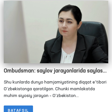
hamda aholi murojaatlari bilan ishlash bo‘yicha yangi
talab va mexanizmlar joriy etildi.
Ombudsman: saylov jarayonlarida saylash
huquqiga ega mahkumlarga ham barcha
Shu kunlarda dunyo hamjamiyatining diqqat eʼtibori
sharoitlar yaratilishi zarur
O‘zbekistonga qaratilgan. Chunki mamlakatda
muhim siyosiy jarayon – O‘zbekiston
Respublikasining Prezidenti saylovi kompaniyasiga
start berildi. Mamlakatning keyingi besh yillik taqdiri
BATAFSIL