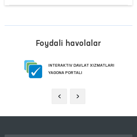
Foydali havolalar
INTERAKTIV DAVLAT XIZMATLARI
YAGONA PORTALI
‹
›