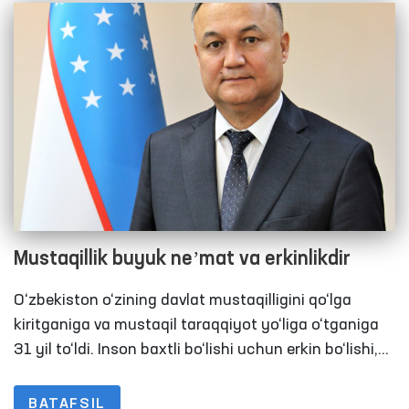
Mustaqillik buyuk neʼmat va erkinlikdir
O‘zbekiston o‘zining davlat mustaqilligini qo‘lga
kiritganiga va mustaqil taraqqiyot yo‘liga o‘tganiga
31 yil to‘ldi. Inson baxtli bo‘lishi uchun erkin bo‘lishi,
erkin bo‘lishi uchun esa mustaqil bo‘lishi kerak.
Demak biz, eng avvalo, mustaqillikning mazmun-
BATAFSIL