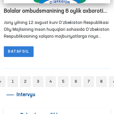
Bolalar ombudsmanining 6 oylik axboroti
eshitildi
Joriy yilning 12 avgust kuni O‘zbekiston Respublikasi
Oliy Majlisining Inson huquqlari sohasida O‘zbekiston
Respublikasining xalqaro majburiyatlarga rioya
etilishi bo‘yicha Parlament komissiyasining
navbatdagi yig‘ilishi bo‘lib o‘tdi.
BATAFSIL
Previous
«
1
2
3
4
5
6
7
8
Intervyu