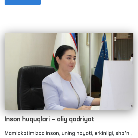
mohiyatini anglab olishimiz va yosh avlodga uning
ahamiyatini yetkazishimiz zarur bo‘ladi. Inson
“mustaqillik” deganda o‘z taqdiriga o‘zi egalik qilish
huquqi ekanligini anglashi va uni yana-da
mustahkamlashga intilishi zarurligini tushinish lozim.
Shuning uchun ham har bir inson “mustaqillik” degan
so‘zning tub maʼnosini tushunib yetishi, bu so‘zning
buyuk neʼmat ekanligini anglashi va unda naqadar
ulug‘ maʼno yotganligini anglashi ahamiyatlidir.
Inson huquqlari — oliy qadriyat
Mamlakatimizda inson, uning hayoti, erkinligi, shaʼni,