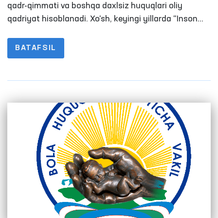
qadr-qimmati va boshqa daxlsiz huquqlari oliy
qadriyat hisoblanadi. Xo‘sh, keyingi yillarda “Inson
qadri ulug‘” prinsipi asosida qanday chora-tadbirlar
amalga oshirilmoqda? Umuman, inson huquqlari
BATAFSIL
hamda erkinliklarini muhofaza qilishning taʼsirli
vositasini barpo etish, xalqaro tashkilotlar va
huquqni muhofaza qiluvchi organlar bilan
hamkorlikni kengaytirish borasidagi ishlardan
xalqimiz rozimi?