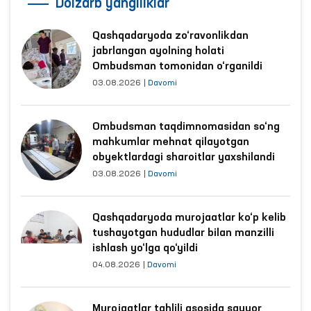
Dolzarb yangiliklar
Qashqadaryoda zo‘ravonlikdan
jabrlangan ayolning holati
Ombudsman tomonidan o‘rganildi
03.08.2026
|
Davomi
Ombudsman taqdimnomasidan so‘ng
mahkumlar mehnat qilayotgan
obyektlardagi sharoitlar yaxshilandi
03.08.2026
|
Davomi
Qashqadaryoda murojaatlar ko‘p kelib
tushayotgan hududlar bilan manzilli
ishlash yo‘lga qo‘yildi
04.08.2026
|
Davomi
Murojaatlar tahlili asosida sayyor