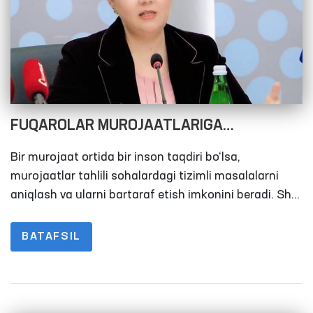
oshirilayotgan islohotlarning bardavomligini
ta’minlaydi.
FUQAROLAR MUROJAATLARIGA
YASHIRINGAN HAQIQATLAR
Bir murojaat ortida bir inson taqdiri bo‘lsa,
murojaatlar tahlili sohalardagi tizimli masalalarni
aniqlash va ularni bartaraf etish imkonini beradi. Shu
nuqtai nazardan Oliy Majlisning Inson huquqlari
bo‘yicha vakili (ombudsman) nomiga kelib
BATAFSIL
tushayotgan murojaatlar muntazam tahlil qilinib,
qonun hujjatlaridagi bo‘shliqlarni bugungi kun
talabiga mos ravishda takomillashtirilishi bo‘yicha
takliflar tayyorlanmoqda.