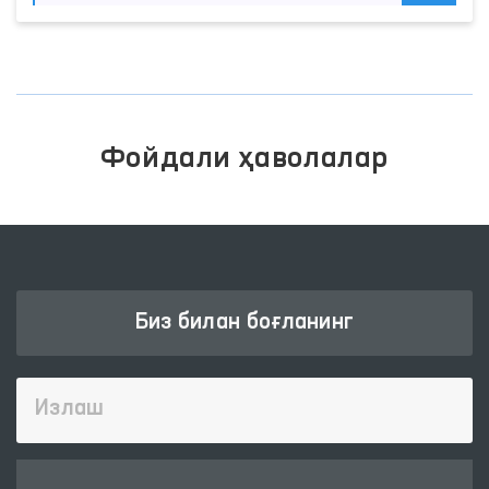
Мурожаатлар таҳлили асосида
сайёр қабул ўтказиладиган
маҳаллалар танланмоқда
06.08.2026
|
Давоми
Янгиликлар категориялари
муносабат
176
мониторинг
374
хабар
844
мурожаат
389