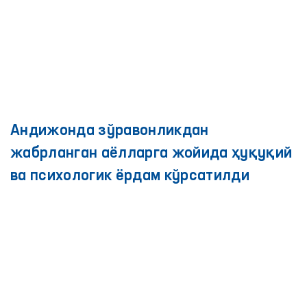
Женевадаги GANHRI Бош
ассамблеясида инсон ҳуқуқларини
таъминлаш бўйича илғор тажрибалар
муҳокама қилинди