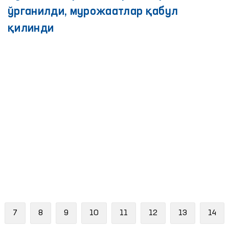
мониторингларда айрим камчиликлар
аниқланди - Омбудсман
Навоий вилоятидаги қатор ёпиқ
муассасалардаги шароитлар
ўрганилди, мурожаатлар қабул