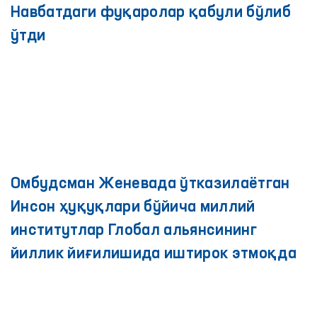
Андижонда зўравонликдан
жабрланган аёлларга жойида ҳуқуқий
ва психологик ёрдам кўрсатилди
Навбатдаги фуқаролар қабули бўлиб