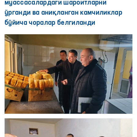
муассасалардаги шароитларни
ўрганди ва аниқланган камчиликлар
бўйича чоралар белгиланди