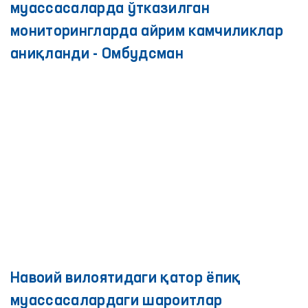
“Тенглик ва ҳурмат” платформаси
доирасида Бухорода зўравонликка
учраган 3 нафар аёлнинг
мурожаатлари ўрганилди
Сирдарё вилоятидаги ёпиқ
муассасаларда ўтказилган