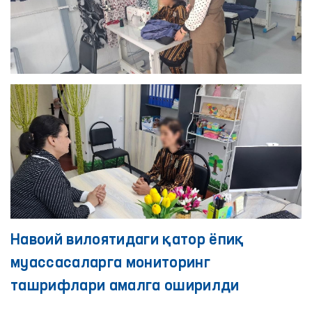
Навоий вилоятидаги қатор ёпиқ
муассасаларга мониторинг
ташрифлари амалга оширилди