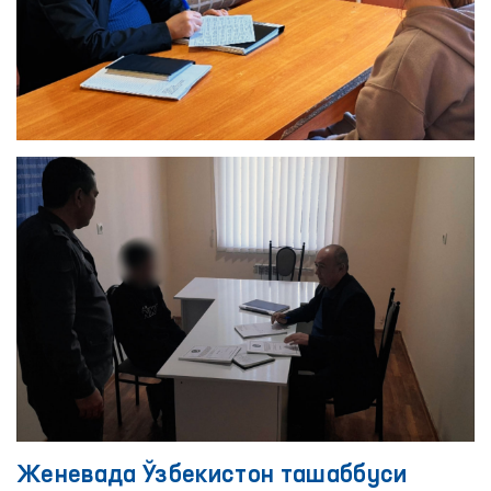
Женевада Ўзбекистон ташаббуси