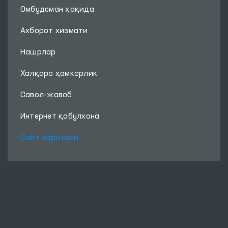
Фойдали ҳаволалар
Биз билан боғланинг
Омбудсман ҳақида