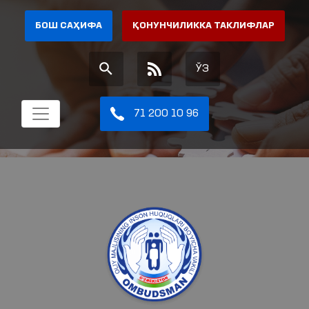
БОШ САҲИФА
ҚОНУНЧИЛИККА ТАКЛИФЛАР
ЎЗ
71 200 10 96