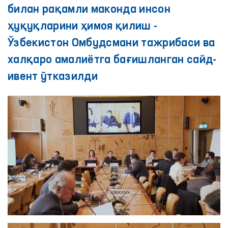
билан рақамли маконда инсон
ҳуқуқларини ҳимоя қилиш -
Ўзбекистон Омбудсмани тажрибаси ва
халқаро амалиётга бағишланган сайд-
ивент ўтказилди