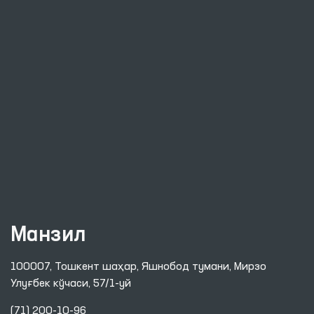
Ахборот хизмати
Нашрлар
Халқаро ҳамкорлик
Савол-жавоб
Интернет қабулхона
Сайт харитаси