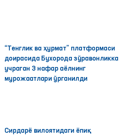
ўтди
Омбудсман Женевада ўтказилаётган
Инсон ҳуқуқлари бўйича миллий
институтлар Глобал альянсининг
йиллик йиғилишида иштирок этмоқда