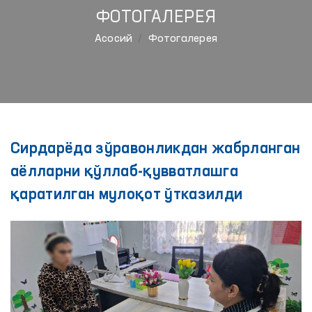
ФОТОГАЛЕРЕЯ
Aсосий
Фотогалерея
Сирдарёда зўравонликдан жабрланган
аёлларни қўллаб-қувватлашга
қаратилган мулоқот ўтказилди