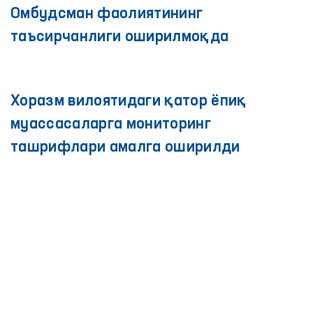
Омбудсман фаолиятининг
таъсирчанлиги оширилмоқда
Хоразм вилоятидаги қатор ёпиқ
муассасаларга мониторинг
ташрифлари амалга оширилди