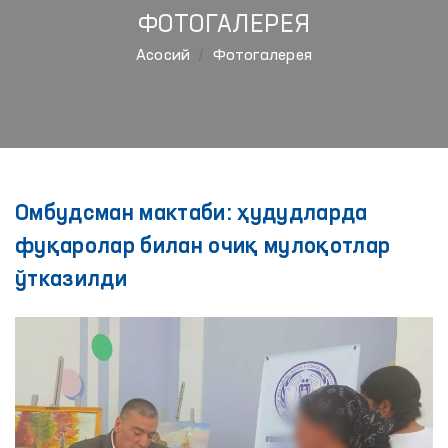
ФОТОГАЛЕРЕЯ
Aсосий
Фотогалерея
Омбудсман мактаби: ҳудудларда
фуқаролар билан очиқ мулоқотлар
ўтказилди