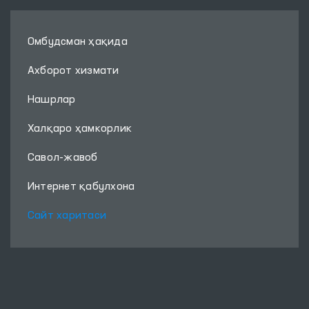
Омбудсман ҳақида
Ахборот хизмати
Нашрлар
Халқаро ҳамкорлик
Савол-жавоб
Интернет қабулхона
Сайт харитаси