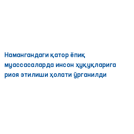
Намангандаги қатор ёпиқ
муассасаларда инсон ҳуқуқларига
риоя этилиши ҳолати ўрганилди