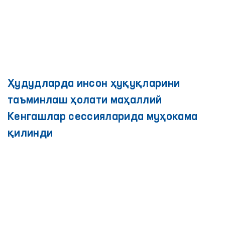
Ҳудудларда инсон ҳуқуқларини
таъминлаш ҳолати маҳаллий
Кенгашлар сессияларида муҳокама
қилинди