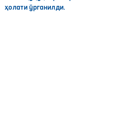
ҳолати ўрганилди.