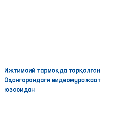
Ижтимоий тармоқда тарқалган
Оҳангарондаги видеомурожаат
юзасидан