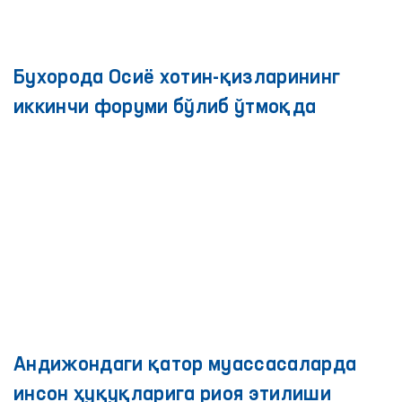
Бухорода Осиё хотин-қизларининг
иккинчи форуми бўлиб ўтмоқда
Андижондаги қатор муассасаларда
инсон ҳуқуқларига риоя этилиши