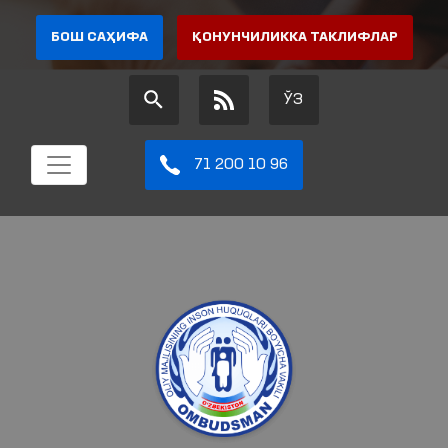
БОШ САҲИФА
ҚОНУНЧИЛИККА ТАКЛИФЛАР
ЎЗ
71 200 10 96