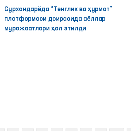
Сурхондарёда “Тенглик ва ҳурмат”
платформаси доирасида аёллар
мурожаатлари ҳал этилди