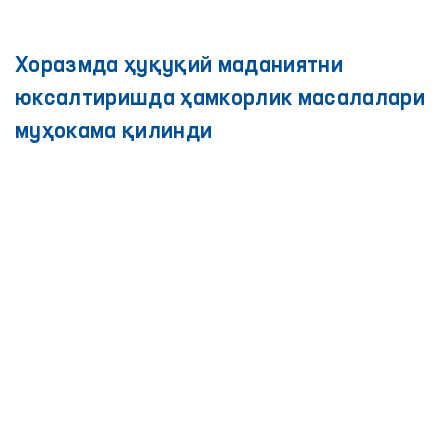
Хоразмда ҳуқуқий маданиятни
юксалтиришда ҳамкорлик масалалари
муҳокама қилинди