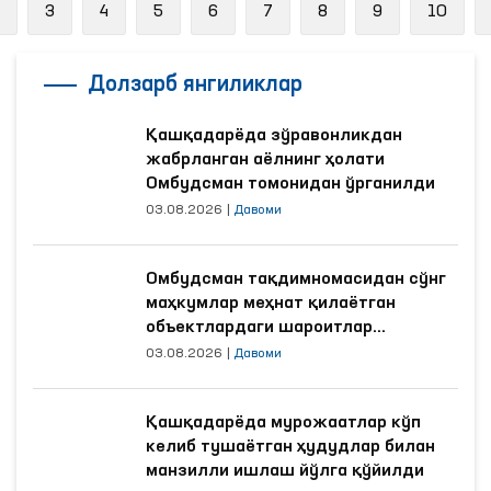
Previous
3
4
5
6
7
8
9
10
Долзарб янгиликлар
Қашқадарёда зўравонликдан
жабрланган аёлнинг ҳолати
Омбудсман томонидан ўрганилди
03.08.2026
|
Давоми
Омбудсман тақдимномасидан сўнг
маҳкумлар меҳнат қилаётган
объектлардаги шароитлар
яхшиланди
03.08.2026
|
Давоми
Қашқадарёда мурожаатлар кўп
келиб тушаётган ҳудудлар билан
манзилли ишлаш йўлга қўйилди