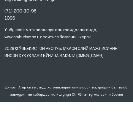
(71) 200-10-96
1096
Ушбу сайт материалларидан фойдаланганда,
www.ombudsman.uz
сайтига боғланиш керак
2026 © ЎЗБЕКИСТОН РЕСПУБЛИКАСИ ОЛИЙ МАЖЛИСИНИНГ
ИНСОН ҲУҚУҚЛАРИ БЎЙИЧА ВАКИЛИ (ОМБУДСМАН)
Диққат! Агар сиз матнда хатоликларни аниқласангиз, уларни белгилаб,
маъмуриятни хабардор қилиш учун Ctrl+Enter тугмаларини босинг