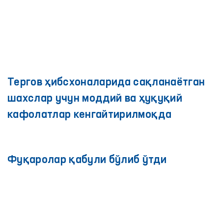
Тергов ҳибсхоналарида сақланаётган
шахслар учун моддий ва ҳуқуқий
кафолатлар кенгайтирилмоқда
Фуқаролар қабули бўлиб ўтди