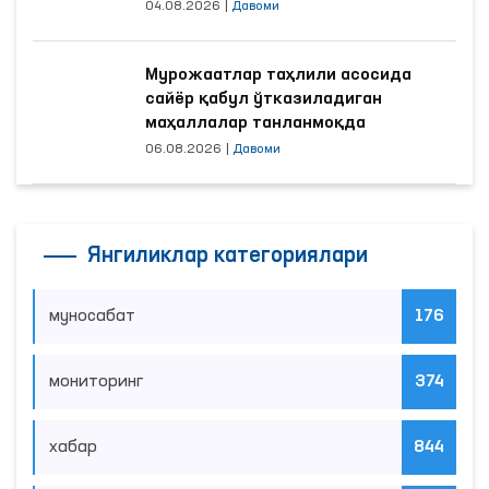
04.08.2026
|
Давоми
Мурожаатлар таҳлили асосида
сайёр қабул ўтказиладиган
маҳаллалар танланмоқда
06.08.2026
|
Давоми
Янгиликлар категориялари
муносабат
176
мониторинг
374
хабар
844