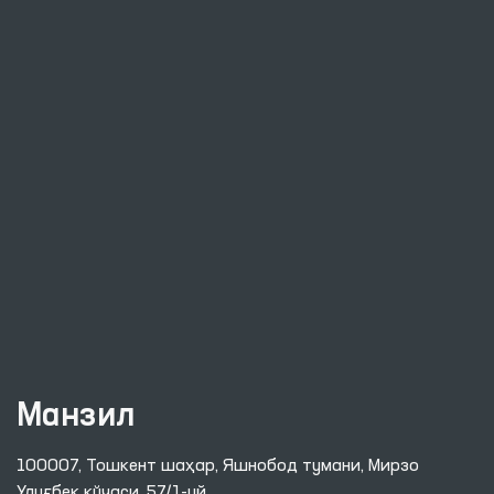
Манзил
100007, Тошкент шаҳар, Яшнобод тумани, Мирзо
Улуғбек кўчаси, 57/1-уй