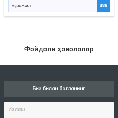
мурожаат
389
Фойдали ҳаволалар
Биз билан боғланинг