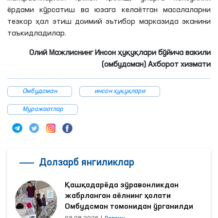
манфаатларини ҳимоя қилиш, уларга консуллик
ёрдами кўрсатиш ва юзага келаётган масалаларни
тезкор ҳал этиш доимий эътибор марказида эканини
таъкидладилар.
Олий Мажлиснинг Инсон ҳуқуқлари бўйича вакили
(омбудсман) Ахборот хизмати
Омбудсман
инсон ҳуқуқлари
Мурожаатлар
Долзарб янгиликлар
Қашқадарёда зўравонликдан
жабрланган аёлнинг ҳолати
Омбудсман томонидан ўрганилди