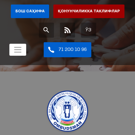
БОШ САҲИФА
ҚОНУНЧИЛИККА ТАКЛИФЛАР
ЎЗ
71 200 10 96