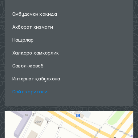
Омбудсман ҳақида
Ахборот хизмати
Нашрлар
Халқаро ҳамкорлик
Савол-жавоб
Интернет қабулхона
Сайт харитаси