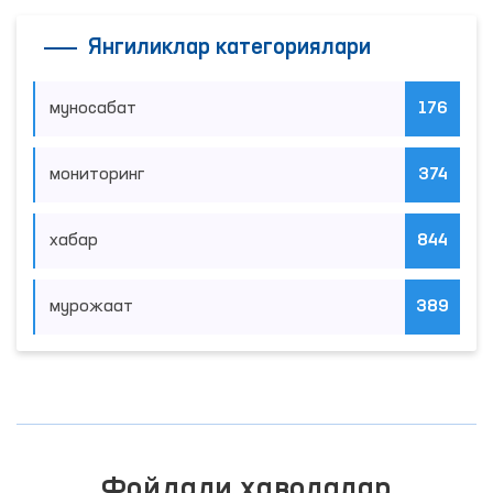
Янгиликлар категориялари
муносабат
176
мониторинг
374
хабар
844
мурожаат
389