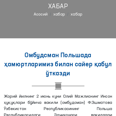
ХАБАР
Aсосий
хабар
хабар
Омбудсман Польшада
ҳамюртларимиз билан сайер қабул
ўтказди
Жорий йилнинг 2 июнь куни Олий Мажлиснинг Инсон
ҳуқуқлари бўйича вакили (омбудсман) Ф.Эшматова
Ўзбекистон Республикасининг Польша
Республикасидаги Элчихонаси вакиллари