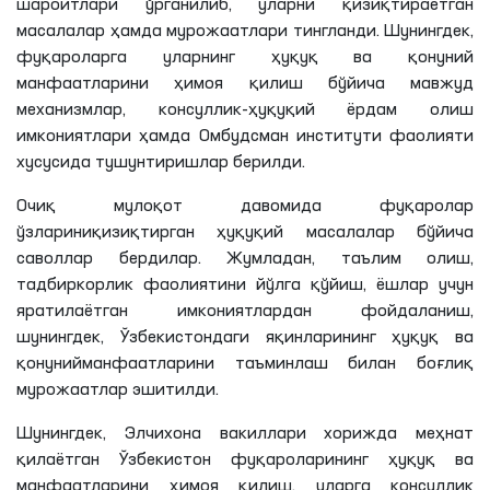
шароитлари ўрганилиб, уларни қизиқтираётган
масалалар ҳамда мурожаатлари тингланди. Шунингдек,
фуқароларга уларнинг ҳуқуқ ва қонуний
манфаатларини ҳимоя қилиш бўйича мавжуд
механизмлар, консуллик-ҳуқуқий ёрдам олиш
имкониятлари ҳамда Омбудсман институти фаолияти
хусусида тушунтиришлар берилди.
Очиқ мулоқот давомида фуқаролар
ўзлариниқизиқтирган ҳуқуқий масалалар бўйича
саволлар бердилар. Жумладан, таълим олиш,
тадбиркорлик фаолиятини йўлга қўйиш, ёшлар учун
яратилаётган имкониятлардан фойдаланиш,
шунингдек, Ўзбекистондаги яқинларининг ҳуқуқ ва
қонунийманфаатларини таъминлаш билан боғлиқ
мурожаатлар эшитилди.
Шунингдек, Элчихона вакиллари хорижда меҳнат
қилаётган Ўзбекистон фуқароларининг ҳуқуқ ва