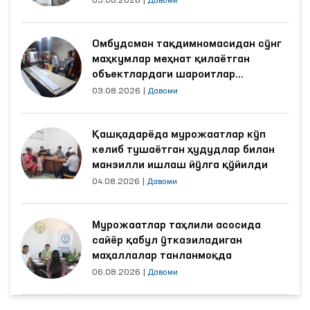
03.08.2026
|
Давоми
Омбудсман тақдимномасидан сўнг
маҳкумлар меҳнат қилаётган
объектлардаги шароитлар
яхшиланди
03.08.2026
|
Давоми
Қашқадарёда мурожаатлар кўп
келиб тушаётган ҳудудлар билан
манзилли ишлаш йўлга қўйилди
04.08.2026
|
Давоми
Мурожаатлар таҳлили асосида
сайёр қабул ўтказиладиган
маҳаллалар танланмоқда
06.08.2026
|
Давоми