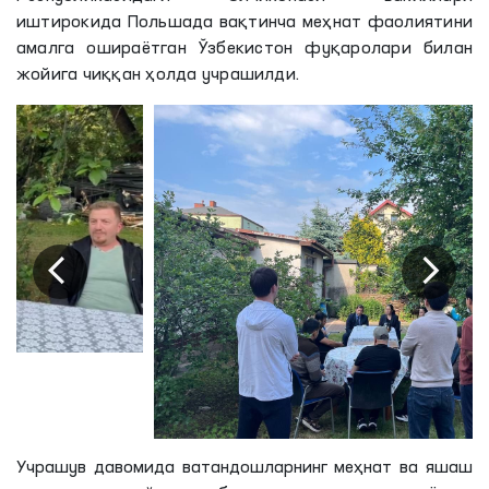
иштирокида Польшада вақтинча меҳнат фаолиятини
амалга ошираётган Ўзбекистон фуқаролари билан
жойига чиққан ҳолда учрашилди.
Учрашув давомида ватандошларнинг меҳнат ва яшаш