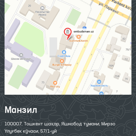
Манзил
100007, Тошкент шаҳар, Яшнобод тумани, Мирзо
Улуғбек кўчаси, 57/1-уй