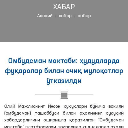
ХАБАР
Aсосий
хабар
хабар
Омбудсман мактаби: ҳудудларда
фуқаролар билан очиқ мулоқотлар
ўтказилди
Олий Мажлиснинг Инсон ҳуқуқлари бўйича вакили
(омбудсман) ташаббуси билан аҳолининг ҳуқуқий
хабардорлигини оширишга қаратилган “Омбудсман
мактаби” платформаси доирасида ҳудудларда аҳоли