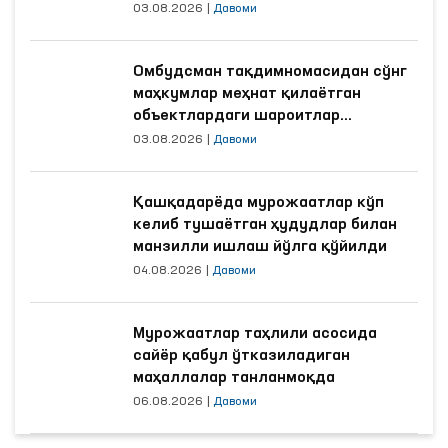
03.08.2026
|
Давоми
Омбудсман тақдимномасидан сўнг
маҳкумлар меҳнат қилаётган
объектлардаги шароитлар
яхшиланди
03.08.2026
|
Давоми
Қашқадарёда мурожаатлар кўп
келиб тушаётган ҳудудлар билан
манзилли ишлаш йўлга қўйилди
04.08.2026
|
Давоми
Мурожаатлар таҳлили асосида
сайёр қабул ўтказиладиган
маҳаллалар танланмоқда
06.08.2026
|
Давоми