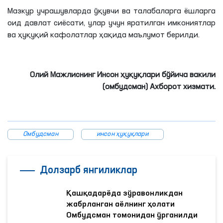
Мазкур учрашувларда ўқувчи ва талабаларга ёшларга
оид давлат сиёсати, улар учун яратилган имкониятлар
ва ҳуқуқий кафолатлар ҳақида маълумот берилди.
Олий Мажлиснинг Инсон ҳуқуқлари бўйича вакили
(омбудсман) Ахборот хизмати.
Омбудсман
инсон ҳуқуқлари
Долзарб янгиликлар
Қашқадарёда зўравонликдан
жабрланган аёлнинг ҳолати
Омбудсман томонидан ўрганилди