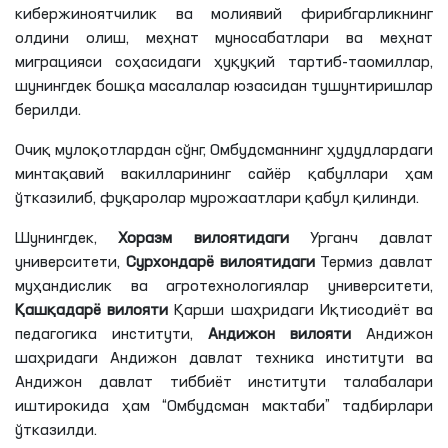
кибержиноятчилик ва молиявий фирибгарликнинг
олдини олиш, меҳнат муносабатлари ва меҳнат
миграцияси соҳасидаги ҳуқуқий тартиб-таомиллар,
шунингдек бошқа масалалар юзасидан тушунтиришлар
берилди.
Очиқ мулоқотлардан сўнг, Омбудсманнинг ҳудудлардаги
минтақавий вакилларининг сайёр қабуллари ҳам
ўтказилиб, фуқаролар мурожаатлари қабул қилинди.
Шунингдек,
Хоразм
вилоятидаги
Урганч давлат
университети,
Сурхондарё вилоятидаги
Термиз давлат
муҳандислик ва агротехнологиялар университети,
Қашқадарё
вилояти
Қарши шаҳридаги Иқтисодиёт ва
педагогика институти,
Андижон
вилояти
Андижон
шаҳридаги Андижон давлат техника институти ва
Андижон давлат тиббиёт институти талабалари
иштирокида ҳам “Омбудсман мактаби” тадбирлари
ўтказилди.