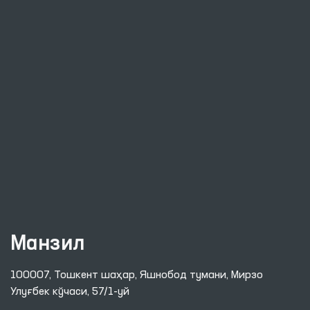
Манзил
100007, Тошкент шаҳар, Яшнобод тумани, Мирзо
Улуғбек кўчаси, 57/1-уй