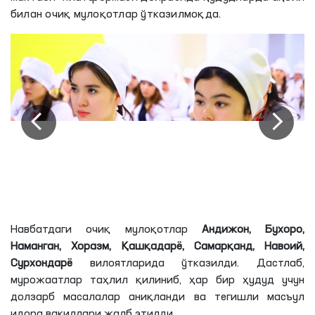
билан очиқ мулоқотлар ўтказилмоқда.
Навбатдаги очиқ мулоқотлар
Андижон
, Бухоро,
Наманган
,
Хоразм
,
Қашқадарё
,
Самарқанд
,
Навоий
,
Сурхондарё
вилоятларида ўтказилди. Дастлаб,
мурожаатлар таҳлил қилиниб, ҳар бир ҳудуд учун
долзарб масалалар аниқланди ва тегишли масъул
идора вакиллари жалб этилди.