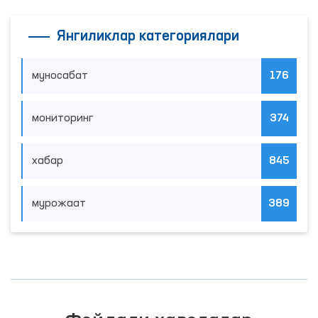
Янгиликлар категориялари
муносабат
176
мониторинг
374
хабар
845
мурожаат
389