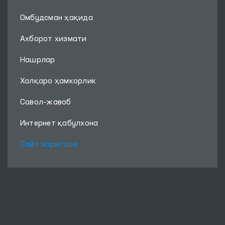
Омбудсман ҳақида
Ахборот хизмати
Нашрлар
Халқаро ҳамкорлик
Савол-жавоб
Интернет қабулхона
Сайт харитаси