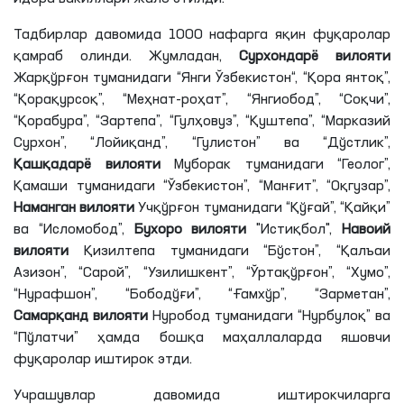
Тадбирлар давомида 1000 нафарга яқин фуқаролар
қамраб олинди. Жумладан,
Сурхондарё
вилояти
Жарқўрғон туманидаги “Янги Ўзбекистон“, “Қора янтоқ”,
“Қорақурсоқ”, “Меҳнат-роҳат”, “Янгиобод”, “Соқчи”,
“Қорабура”, “Зартепа”, “Гулҳовуз”, “Қуштепа”, “Марказий
Сурхон”, “Лойиқанд”, “Гулистон” ва “Дўстлик”,
Қашқадарё
вилояти
Муборак туманидаги “Геолог”,
Қамаши туманидаги “Ўзбекистон”, “Манғит”, “Оқгузар”,
Наманган
вилояти
Учқўрғон туманидаги “Қўғай”, “Қайқи”
ва “Исломобод”,
Бухоро вилояти
"Истиқбол",
Навоий
вилояти
Қизилтепа туманидаги “Бўстон”, “Қалъаи
Азизон”, “Сарой”, “Узилишкент”, “Ўртақўрғон”, “Хумо”,
“Нурафшон”, “Бободўғи”, “Ғамхўр”, “Зарметан”,
Самарқанд
вилояти
Нуробод туманидаги “Нурбулоқ” ва
“Пўлатчи” ҳамда бошқа маҳаллаларда яшовчи
фуқаролар иштирок этди.
Учрашувлар давомида иштирокчиларга