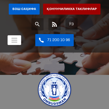
БОШ САҲИФА
ҚОНУНЧИЛИККА ТАКЛИФЛАР
ЎЗ
71 200 10 96