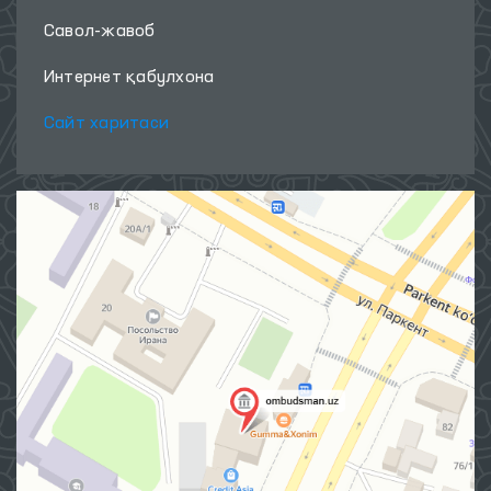
Савол-жавоб
Интернет қабулхона
Сайт харитаси