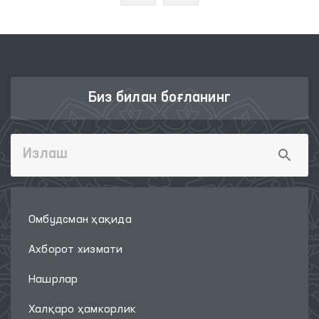
Биз билан боғланинг
Омбудсман ҳақида
Ахборот хизмати
Нашрлар
Халқаро ҳамкорлик