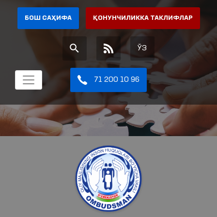
БОШ САҲИФА
ҚОНУНЧИЛИККА ТАКЛИФЛАР
ЎЗ
71 200 10 96