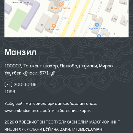
Манзил
100007, Тошкент шаҳар, Яшнобод тумани, Мирзо
Улуғбек кўчаси, 57/1-уй
(71) 200-10-96
1096
Ушбу сайт материалларидан фойдаланганда,
www.ombudsman.uz
сайтига боғланиш керак
2026 © ЎЗБЕКИСТОН РЕСПУБЛИКАСИ ОЛИЙ МАЖЛИСИНИНГ
ИНСОН ҲУҚУҚЛАРИ БЎЙИЧА ВАКИЛИ (ОМБУДСМАН)