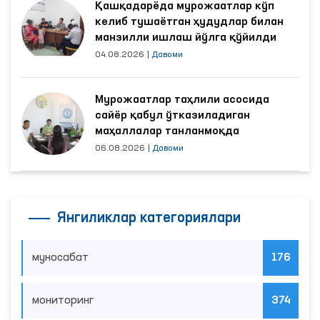
Қашқадарёда мурожаатлар кўп
келиб тушаётган ҳудудлар билан
манзилли ишлаш йўлга қўйилди
04.08.2026
|
Давоми
Мурожаатлар таҳлили асосида
сайёр қабул ўтказиладиган
маҳаллалар танланмоқда
06.08.2026
|
Давоми
Янгиликлар категориялари
муносабат
176
мониторинг
374