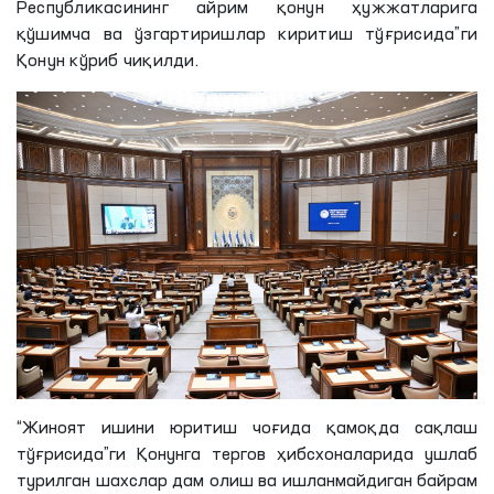
Республикасининг айрим қонун ҳужжатларига
қўшимча ва ўзгартиришлар киритиш тўғрисида”ги
Қонун кўриб чиқилди.
“Жиноят ишини юритиш чоғида қамоқда сақлаш
тўғрисида”
ги
Қонунга тергов ҳибсхоналарида ушлаб
турилган шахслар дам олиш ва ишланмайдиган байрам