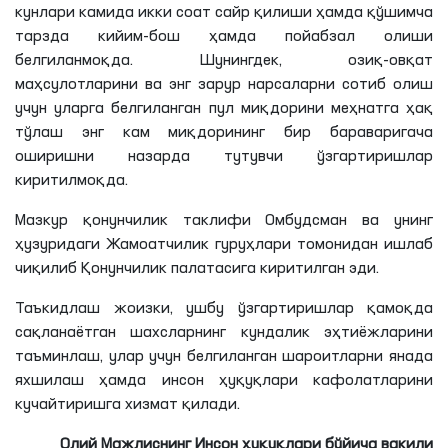
кунлари камида икки соат сайр қилиши ҳамда қўшимча
тарзда кийим-бош ҳамда пойабзал олиши
белгиланмоқда. Шунингдек, озиқ-овқат
маҳсулотларини ва энг зарур нарсаларни сотиб олиш
учун уларга белгиланган пул миқдорини меҳнатга ҳақ
тўлаш энг кам миқдорининг бир бараваригача
оширишни назарда
тутувчи
ўзгартиришлар
киритилмоқда.
Мазкур қонунчилик таклифи Омбудсман ва унинг
ҳузуридаги Жамоатчилик гуруҳлари томонидан ишлаб
чиқилиб Қонунчилик палатасига киритилган эди.
Таъкидлаш жоизки, ушбу ўзгартиришлар қамоқда
сақланаётган шахсларнинг кундалик эҳтиёжларини
таъминлаш, улар учун белгиланган шароитларни янада
яхшилаш ҳамда инсон ҳуқуқлари кафолатларини
кучайтиришга хизмат қилади.
Олий Мажлиснинг Инсон ҳуқуқлари бўйича вакили