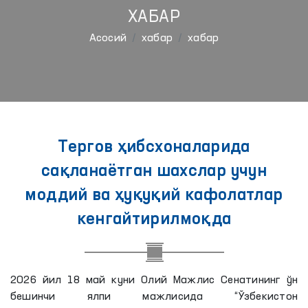
ХАБАР
Aсосий
хабар
хабар
Тергов ҳибсхоналарида
сақланаётган шахслар учун
моддий ва ҳуқуқий кафолатлар
кенгайтирилмоқда
2026 йил 18 май куни Олий Мажлис Сенатининг ўн
бешинчи ялпи мажлисида “Ўзбекистон