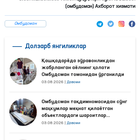
(омбудсман) Ахборот хизмати
Омбудсман
Долзарб янгиликлар
Қашқадарёда зўравонликдан
жабрланган аёлнинг ҳолати
Омбудсман томонидан ўрганилди
03.08.2026
|
Давоми
Омбудсман тақдимномасидан сўнг
маҳкумлар меҳнат қилаётган
объектлардаги шароитлар
яхшиланди
03.08.2026
|
Давоми