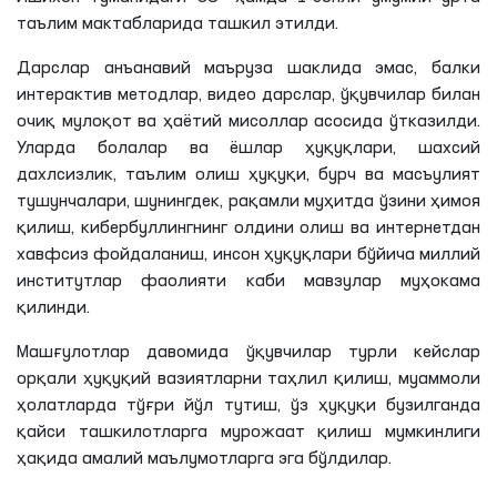
таълим мактабларида ташкил этилди.
Дарслар анъанавий маъруза шаклида эмас, балки
интерактив методлар, видео дарслар, ўқувчилар билан
очиқ мулоқот ва ҳаётий мисоллар асосида ўтказилди.
Уларда болалар ва ёшлар ҳуқуқлари, шахсий
дахлсизлик, таълим олиш ҳуқуқи, бурч ва масъулият
тушунчалари, шунингдек, рақамли муҳитда ўзини ҳимоя
қилиш, кибербуллингнинг олдини олиш ва интернетдан
хавфсиз фойдаланиш, инсон ҳуқуқлари бўйича миллий
институтлар фаолияти каби мавзулар муҳокама
қилинди.
Машғулотлар давомида ўқувчилар турли кейслар
орқали ҳуқуқий вазиятларни таҳлил қилиш, муаммоли
ҳолатларда тўғри йўл тутиш, ўз ҳуқуқи бузилганда
қайси ташкилотларга мурожаат қилиш мумкинлиги
ҳақида амалий маълумотларга эга бўлдилар.