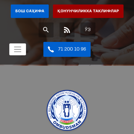
БОШ САҲИФА
ҚОНУНЧИЛИККА ТАКЛИФЛАР
ЎЗ
71 200 10 96