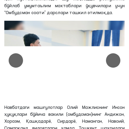
бўйлаб умумтаълим мактаблари ўқувчилари учун
“Омбудсман соати” дарслари ташкил этилмоқда.
Навбатдаги машғулотлар Олий Мажлиснинг Инсон
ҳуқуқлари бўйича вакили (омбудсман)нинг Андижон,
Хоразм, Қашқадарё, Сирдарё, Наманган, Навоий,
Самарқанд вилоятлари ҳамда Тошкент шаҳридаги