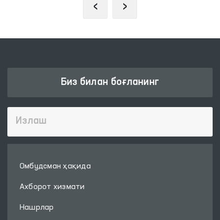
‹
›
Биз билан боғланинг
Омбудсман ҳақида
Ахборот хизмати
Нашрлар