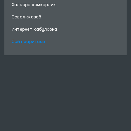
Халқаро ҳамкорлик
Савол-жавоб
Интернет қабулхона
Сайт харитаси