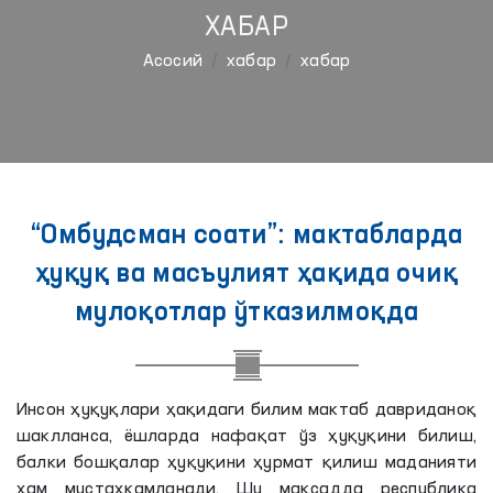
ХАБАР
Aсосий
хабар
хабар
“Омбудсман соати”: мактабларда
ҳуқуқ ва масъулият ҳақида очиқ
мулоқотлар ўтказилмоқда
Инсон ҳуқуқлари ҳақидаги билим мактаб давриданоқ
шаклланса, ёшларда нафақат ўз ҳуқуқини билиш,
балки бошқалар ҳуқуқини ҳурмат қилиш маданияти
ҳам мустаҳкамланади. Шу мақсадда республика