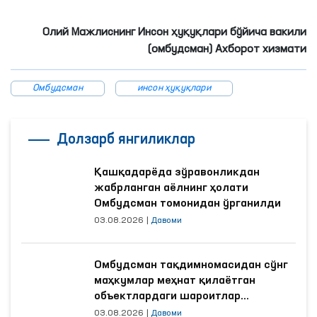
Олий Мажлиснинг Инсон ҳуқуқлари бўйича вакили
(омбудсман) Ахборот хизмати
Омбудсман
инсон ҳуқуқлари
Долзарб янгиликлар
Қашқадарёда зўравонликдан
жабрланган аёлнинг ҳолати
Омбудсман томонидан ўрганилди
03.08.2026
|
Давоми
Омбудсман тақдимномасидан сўнг
маҳкумлар меҳнат қилаётган
объектлардаги шароитлар
яхшиланди
03.08.2026
|
Давоми