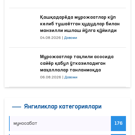
Қашқадарёда мурожаатлар кўп
келиб тушаётган ҳудудлар билан
манзилли ишлаш йўлга қўйилди
04.08.2026
|
Давоми
Мурожаатлар таҳлили асосида
сайёр қабул ўтказиладиган
маҳаллалар танланмоқда
06.08.2026
|
Давоми
Янгиликлар категориялари
муносабат
176