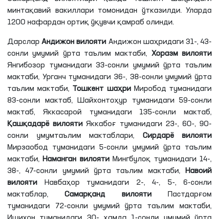
минтақавий вакиллари томонидан ўтказилди. Уларда
1200 нафардан ортиқ ўқувчи қамраб олинди.
Дарслар
Андижон вилояти
Андижон шаҳридаги 31-, 43-
сонли умумий ўрта таълим мактаби,
Хоразм вилояти
Янгибозор туманидаги 33-сонли умумий ўрта таълим
мактаби, Урганч туманидаги 36-, 38-сонли умумий ўрта
таълим мактаби,
Тошкент шаҳри
Миробод туманидаги
83-сонли мактаб, Шайхонтоҳур туманидаги 59-сонли
мактаб, Яккасарой туманидаги 135-сонли мактаб,
Қашқадарё вилояти
Яккабоғ туманидаги 23-, 60-, 90-
сонли умумтаълим мактаблари,
Сирдарё вилояти
Мирзаобод туманидаги 5-сонли умумий ўрта таълим
мактаби,
Наманган вилояти
Мингбулоқ туманидаги 14-,
38-, 47-сонли умумий ўрта таълим мактаби,
Навоий
вилояти
Навбаҳор туманидаги 2-, 4-, 5-, 6-сонли
мактаблар,
Самарқанд вилояти
Пастдарғом
туманидаги 72-сонли умумий ўрта таълим мактаби,
Ишихон туманидаги 30- ҳамда 1-сонли умумий ўрта